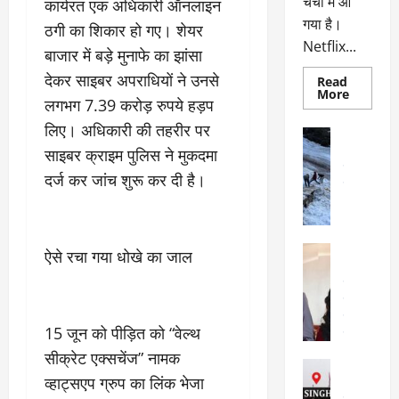
चर्चा में आ
कार्यरत एक अधिकारी ऑनलाइन
गया है।
ठगी का शिकार हो गए। शेयर
Netflix...
बाजार में बड़े मुनाफे का झांसा
देकर साइबर अपराधियों ने उनसे
Read
Read
More
लगभग 7.39 करोड़ रुपये हड़प
more
about
लिए। अधिकारी की तहरीर पर
ग्लोबल
अल्मोड़ा
चार्ट
अल्मोड़ा और 
साइबर क्राइम पुलिस ने मुकदमा
में
छाई
उत्तराखंड
द
दर्ज कर जांच शुरू कर दी है।
नेटफ्लिक्स
वायरल
वेब 
की
के
‘कोहरा
2’,
दा
कहानी
र
और
अल्मोड़ा
ऐसे रचा गया धोखे का जाल
किरदारों
ना
अल्मोड़ा और 
ने
फिर
थ
उत्तराखंड
द
मचाया
पै
वायरल
विव
तहलका
वेब स्टोरीज
द
15 जून को पीड़ित को “वेल्थ
सेलिब्रिटी
ल
फि
सीक्रेट एक्सचेंज” नामक
मा
अल्मोड़ा
ल्म
र्ग
व्हाट्सएप ग्रुप का लिंक भेजा
अल्मोड़ा और 
नि