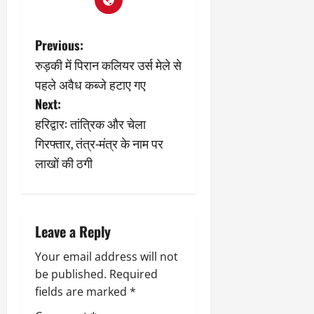
ट्रे
ने
March
ल
‘
12,
March
P
र
लि
Previous:
2025
11,
5
प
2025
रुड़की में पिरान कलियर उर्स मेले से
o
0
मा
-
पहले अवैध कब्जे हटाए गए
0
र्च
सिं
s
Next:
को
किं
?
ग
हरिद्वार: तांत्रिक और चेला
t
य
’
गिरफ्तार, तंत्र-मंत्र के नाम पर
श
क
n
लाखों की ठगी
की
र
‘
ने
a
टॉ
वा
क्सि
ले
v
क
गा
Leave a Reply
’
य
i
Your email address will not
से
कों
1
be published.
Required
को
g
9
दि
fields are marked
*
मा
खा
a