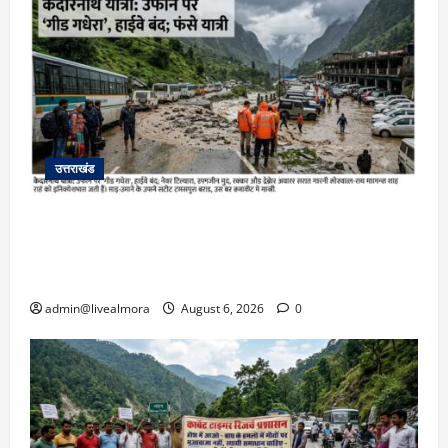
उत्तराखंड
​चारधाम यात्रा अपडेट: केदारनाथ हाईवे पर गीड गधेरा
उफान पर, मलबा आने से यातायात ठप; सोनप्रयाग
पार्किंग बनी ‘तालाब’
admin@livealmora
August 6, 2026
0