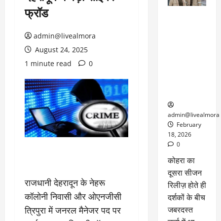
फ्रॉड
ग्लोबल चार्ट में
छाई
admin@livealmora
नेटफ्लिक्स
की ‘कोहरा 2’,
August 24, 2025
कहानी और
1 minute read
0
किरदारों ने
फिर मचाया
तहलका
admin@livealmora
February
18, 2026
0
कोहरा का
दूसरा सीजन
राजधानी देहरादून के नेहरू
रिलीज़ होते ही
कॉलोनी निवासी और ओएनजीसी
दर्शकों के बीच
त्रिपुरा में जनरल मैनेजर पद पर
जबरदस्त