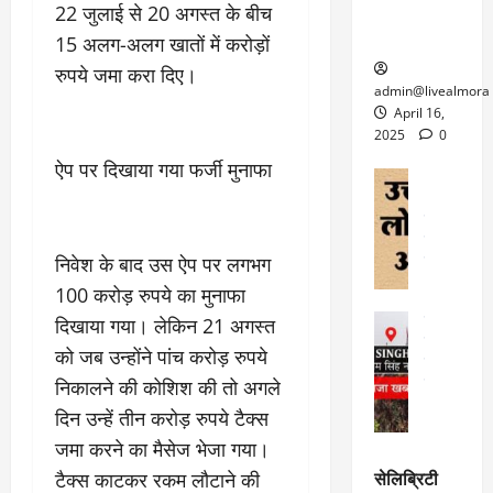
ऑ
मौ
ए
22 जुलाई से 20 अगस्त के बीच
क्वारंटीन
0
फ
त
अ
सेंटर स्थापित
फी
15 अलग-अलग खातों में करोड़ों
र
ह
ट
रुपये जमा करा दिए।
क
म
March
ब
admin@livealmora
र
सू
30,
र्फ
April 16,
ने
2025
च
ह
2025
0
वा
ना
टा
ऐप पर दिखाया गया फर्जी मुनाफा
0
ले
,
अल्मोड़ा
ई
अल्मोड़ा और 
नि
या
ग
उत्तराखंड
द
र्दे
त्रा
ई
फीचर
वाय
श
से
निवेश के बाद उस ऐप पर लगभग
विविध
वेब स
क
प
April
उ
100 करोड़ रुपये का मुनाफा
प
ह
4,
त्त
र
उत्तराखंड
दिखाया गया। लेकिन 21 अगस्त
ले
2025
रा
देश
गं
ज
को जब उन्होंने पांच करोड़ रुपये
खं
फीचर
भी
0
रू
वायरल
निकालने की कोशिश की तो अगले
ड
र
री
स
ऊ
दिन उन्हें तीन करोड़ रुपये टैक्स
आ
अ
मा
ध
रो
प
जमा करने का मैसेज भेजा गया।
चा
म
प
डे
सेलिब्रिटी
टैक्स काटकर रकम लौटाने की
र
सिं