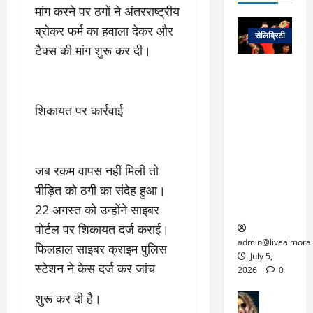
ट
:
ह
मांग करने पर ठगों ने अंतरराष्ट्रीय
जा
March
लो
न
ब्रोकर फर्म का हवाला देकर और
नें
31,
सेलिब्रिटी
क
ग
2025
–
टैक्स की मांग शुरू कर दी।
से
र
ती
वा
0
म
लोक कला के
न
आ
न
एक युग का
म
यो
रे
अंत: पद्म
ई
शिकायत पर कार्रवाई
ग
गा
विभूषण से
त
ने
में
सम्मानित
क
पी
रो
मशहूर
2
सी
ज
पंडवानी
जब रकम वापस नहीं मिली तो
9
ए
गा
गायिका डॉ.
ट्रे
पीड़ित को ठगी का संदेह हुआ।
स
र
तीजन बाई का
नें
22 अगस्त को उन्होंने साइबर
मु
दे
निधन
र
ख्य
ने
पोर्टल पर शिकायत दर्ज कराई।
द्द
प
में
admin@livealmora
फिलहाल साइबर क्राइम पुलिस
री
प्र
July 5,
March
स्टेशन ने केस दर्ज कर जांच
क्षा
दे
2026
0
27,
का
श
2025
शुरू कर दी है।
सेलिब्रिटी
ए
में