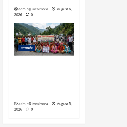
पार्किंग बनी ‘तालाब’
admin@livealmora
August 6,
2026
0
उत्तराखंड
अल्मोड़ा में बाघ के हमले में
नवविवाहिता की मौत से भड़का
जनाक्रोश, मोहान तिराहा पर
सांकेतिक जाम लगाकर
सरकार को दी चेतावनी
admin@livealmora
August 5,
2026
0