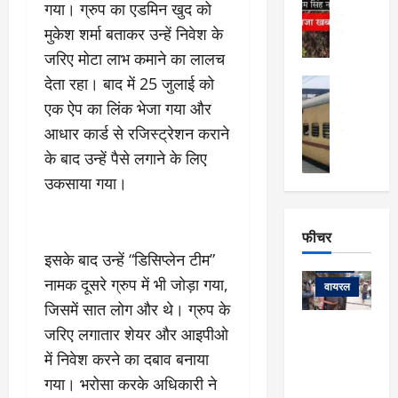
खु
उत्तराखंड
द
गया। ग्रुप का एडमिन खुद को
र्दे
वायरल
विव
ला
मुकेश शर्मा बताकर उन्हें निवेश के
श
वेब स्टोरीज
,
क
यु
जरिए मोटा लाभ कमाने का लालच
हि
स
व
म
देता रहा। बाद में 25 जुलाई को
अल्मोड़ा
नो
क
खं
अल्मोड़ा और 
एक ऐप का लिंक भेजा गया और
ज
की
ड
उत्तराखंड
द
मि
इ
आधार कार्ड से रजिस्ट्रेशन कराने
वायरल
वेब 
आ
श्रा
ला
उ
के बाद उन्हें पैसे लगाने के लिए
ने
गि
ज
त्त
से
उकसाया गया।
र
के
रा
था
फ्ता
दौ
खं
बं
र
रा
ड
फीचर
द
देश
:
न
:
:
इसके बाद उन्हें “डिसिप्लेन टीम”
फीचर
मो
ए
रे
9
नामक दूसरे ग्रुप में भी जोड़ा गया,
ना
म्स
ल
वायरल
कि
लि
ऋ
जिसमें सात लोग और थे। ग्रुप के
या
मी
सा
षि
त्रि
केदारनाथ
जरिए लगातार शेयर और आइपीओ
में
को
के
यों
यात्रा के लिए
6
में निवेश करने का दबाव बनाया
फि
श
के
घोड़ा-खच्चरों
से
गया। भरोसा करके अधिकारी ने
ल्म
में
लि
के लिए
1