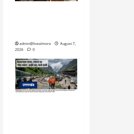
अल्मोड़ा: दराती के दम पर
गुलदार से भिड़ी 22 वर्षीय
बहादुर बेटी, हमला नाकाम कर
बचाई जान; अस्पताल में भर्ती
admin@livealmora
August 7,
2026
0
उत्तराखंड
​चारधाम यात्रा अपडेट:
केदारनाथ हाईवे पर गीड गधेरा
उफान पर, मलबा आने से
यातायात ठप; सोनप्रयाग