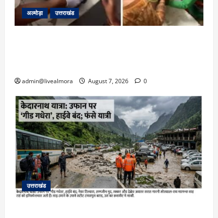
अल्मोड़ा
उत्तराखंड
अल्मोड़ा: दराती के दम पर गुलदार से भिड़ी 22 वर्षीय
बहादुर बेटी, हमला नाकाम कर बचाई जान; अस्पताल में
भर्ती
admin@livealmora
August 7, 2026
0
उत्तराखंड
​चारधाम यात्रा अपडेट: केदारनाथ हाईवे पर गीड गधेरा