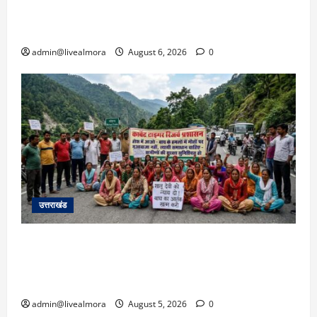
उफान पर, मलबा आने से यातायात ठप; सोनप्रयाग
पार्किंग बनी ‘तालाब’
admin@livealmora
August 6, 2026
0
उत्तराखंड
अल्मोड़ा में बाघ के हमले में नवविवाहिता की मौत से भड़का
जनाक्रोश, मोहान तिराहा पर सांकेतिक जाम लगाकर
सरकार को दी चेतावनी
admin@livealmora
August 5, 2026
0