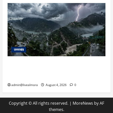
उत्तराखंड
उत्तराखंड में आफत की बारिश: देहरादून, टिहरी, नैनीताल
और बागेश्वर में ‘येलो अलर्ट’, पहाड़ों पर आकाशीय बिजली
गिरने की चेतावनी
admin@livealmora
August 4, 2026
0
Copyright © All rights reserved.
|
MoreNews
by AF
themes.