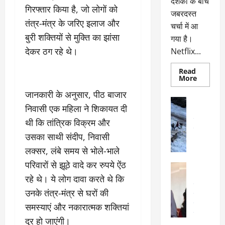
दर्शकों के बीच
गिरफ्तार किया है, जो लोगों को
जबरदस्त
तंत्र-मंत्र के जरिए इलाज और
चर्चा में आ
बुरी शक्तियों से मुक्ति का झांसा
गया है।
देकर ठग रहे थे।
Netflix...
Read
Read
More
more
about
जानकारी के अनुसार, पीठ बाजार
ग्लोबल
अल्मोड़ा
चार्ट
निवासी एक महिला ने शिकायत दी
अल्मोड़ा और 
में
छाई
उत्तराखंड
द
थी कि तांत्रिक विक्रम और
नेटफ्लिक्स
वायरल
वेब 
की
उसका साथी संदीप, निवासी
के
‘कोहरा
2’,
लक्सर, लंबे समय से भोले-भाले
दा
कहानी
र
और
परिवारों से झूठे वादे कर रुपये ऐंठ
अल्मोड़ा
किरदारों
ना
अल्मोड़ा और 
ने
रहे थे। ये लोग दावा करते थे कि
फिर
थ
उत्तराखंड
द
मचाया
उनके तंत्र-मंत्र से घरों की
पै
वायरल
विव
तहलका
वेब स्टोरीज
समस्याएं और नकारात्मक शक्तियां
द
सेलिब्रिटी
ल
दूर हो जाएंगी।