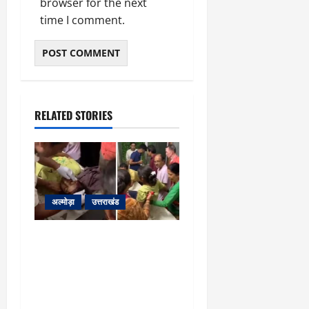
browser for the next
time I comment.
RELATED STORIES
अल्मोड़ा
उत्तराखंड
अल्मोड़ा: दराती के दम पर
गुलदार से भिड़ी 22 वर्षीय
बहादुर बेटी, हमला नाकाम कर
बचाई जान; अस्पताल में भर्ती