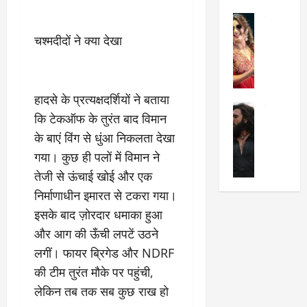
का
श
2025
सेलिब्रिटी
ए
में
मे
क
चौ
चश्मदीदों ने क्या देखा
0
ह
पे
थे
न
प
नं
त
र
ब
न
र
हादसे के प्रत्यक्षदर्शियों ने बताया
र
सेलिब्रिटी
हीं
द्द
प
कि टेकऑफ के तुरंत बाद विमान
र
की
कि
र
के बाएं विंग से धुंआ निकलता देखा
ण
तो
या
,
वी
गया। कुछ ही पलों में विमान ने
मं
,
ज
र
च
जा
ल्द
तेजी से ऊंचाई खोई और एक
सिं
प
नें
प
निर्माणाधीन इमारत से टकरा गया।
ह
र
अ
हुं
इसके बाद ज़ोरदार धमाका हुआ
की
क्यों
ब
चे
‘
?
और आग की ऊँची लपटें उठने
क
गा
धु
’
ब
ती
लगीं। फायर ब्रिगेड और NDRF
रं
:
हो
स
की टीम तुरंत मौके पर पहुंची,
ध
श्रे
गी
रे
लेकिन तब तक सब कुछ राख हो
र
या
प
स्था