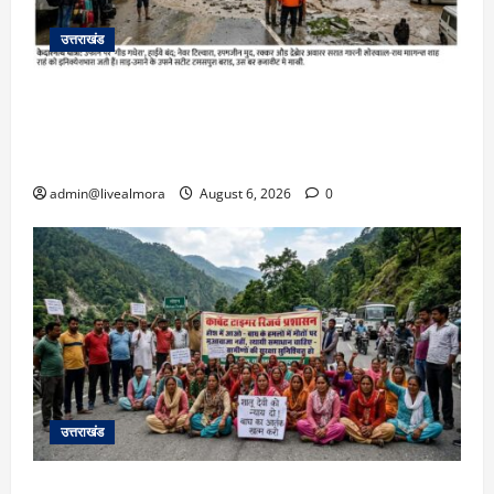
उत्तराखंड
​चारधाम यात्रा अपडेट: केदारनाथ हाईवे पर गीड गधेरा
उफान पर, मलबा आने से यातायात ठप; सोनप्रयाग
पार्किंग बनी ‘तालाब’
admin@livealmora
August 6, 2026
0
उत्तराखंड
अल्मोड़ा में बाघ के हमले में नवविवाहिता की मौत से भड़का