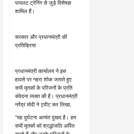
पायलट ट्रेनिंग से जुड़े विशेषज्ञ
9
दि
मा
शामिल हैं।
खा
र्च
या
को
आ
हो
ई
सरकार और प्रधानमंत्री की
गी
ना
सी
,
प्रतिक्रिया
धी
ब
ट
ता
क्क
या
र
इ
प्रधानमंत्री कार्यालय ने इस
से
हादसे पर गहरा शोक जताते हुए
क
February
सभी मृतकों के परिजनों के प्रति
ला
21,
संवेदना व्यक्त की है। प्रधानमंत्री
2026
का
अ
नरेंद्र मोदी ने ट्वीट कर लिखा,
0
प
मा
“यह दुर्घटना अत्यंत दुखद है। हम
न
सभी मृतकों को श्रद्धांजलि अर्पित
करते हैं और उनके परिजनों के