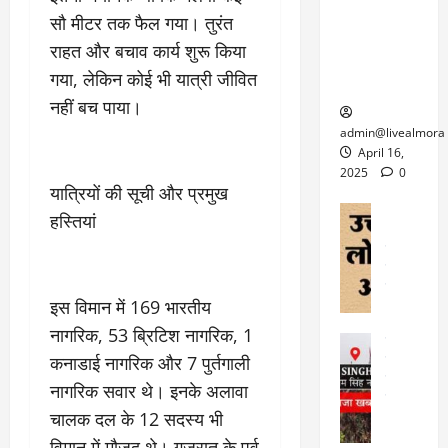
6
फि
श
के
घोड़ा-खच्चरों
से
सौ मीटर तक फैल गया। तुरंत
ल्म
में
लि
के लिए
1
राहत और बचाव कार्य शुरू किया
ऑ
मौ
ए
क्वारंटीन
0
गया, लेकिन कोई भी यात्री जीवित
फ
त
अ
सेंटर स्थापित
फी
र
ह
नहीं बच पाया।
ट
क
म
March
ब
admin@livealmora
र
सू
30,
र्फ
April 16,
ने
2025
च
ह
2025
0
वा
ना
यात्रियों की सूची और प्रमुख
टा
0
ले
,
अल्मोड़ा
ई
हस्तियां
अल्मोड़ा और 
नि
या
ग
उत्तराखंड
द
र्दे
त्रा
ई
फीचर
वाय
श
से
विविध
वेब स
क
प
इस विमान में 169 भारतीय
April
उ
प
ह
4,
नागरिक, 53 ब्रिटिश नागरिक, 1
त्त
र
उत्तराखंड
ले
2025
रा
कनाडाई नागरिक और 7 पुर्तगाली
देश
गं
ज
खं
फीचर
भी
0
रू
नागरिक सवार थे। इनके अलावा
वायरल
ड
र
री
चालक दल के 12 सदस्य भी
स
ऊ
आ
अ
मा
विमान में मौजूद थे। गुजरात के पूर्व
ध