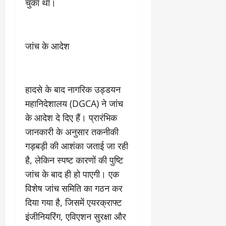
2
घो
री
चुका था।
न
’
षा
क्षा
प
का
ल
र
ट्रे
ने
March
ल
‘
जांच के आदेश
12,
March
र
लि
2025
11,
5
प
2025
0
मा
-
0
र्च
हादसे के बाद नागरिक उड्डयन
सिं
को
किं
महानिदेशालय (DGCA) ने जांच
?
ग
के आदेश दे दिए हैं। प्रारंभिक
य
’
जानकारी के अनुसार तकनीकी
श
क
की
र
गड़बड़ी की आशंका जताई जा रही
‘
ने
है, लेकिन स्पष्ट कारणों की पुष्टि
टॉ
वा
जांच के बाद ही हो पाएगी। एक
क्सि
ले
विशेष जांच समिति का गठन कर
क
गा
’
य
दिया गया है, जिसमें एयरक्राफ्ट
से
कों
इंजीनियरिंग, एविएशन सुरक्षा और
1
को