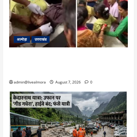
अल्मोड़ा
उत्तराखंड
अल्मोड़ा: दराती के दम पर गुलदार से भिड़ी 22 वर्षीय
बहादुर बेटी, हमला नाकाम कर बचाई जान; अस्पताल में
भर्ती
admin@livealmora
August 7, 2026
0