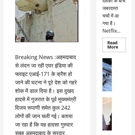
दर्शकों के बीच
जबरदस्त
चर्चा में आ
गया है।
Netflix...
Read
Read
More
more
about
Breaking News :अहमदाबाद
ग्लोबल
अल्मोड़ा
चार्ट
से लंदन जा रही एयर इंडिया की
अल्मोड़ा और 
में
छाई
उत्तराखंड
द
फ्लाइट एआई-171 के क्रैश हो
नेटफ्लिक्स
वायरल
वेब 
की
जाने की घटना ने पूरे देश को गहरे
के
‘कोहरा
2’,
शोक में डाल दिया है। इस दुखद
दा
कहानी
र
और
हादसे में गुजरात के पूर्व मुख्यमंत्री
अल्मोड़ा
किरदारों
ना
अल्मोड़ा और 
ने
विजय रूपाणी समेत कुल 242
फिर
थ
उत्तराखंड
द
मचाया
लोगों की जान चली गई। बताया
पै
वायरल
विव
तहलका
वेब स्टोरीज
द
जा रहा है कि यह हादसा गुरुवार
सेलिब्रिटी
ल
सुबह अहमदाबाद के सरदार