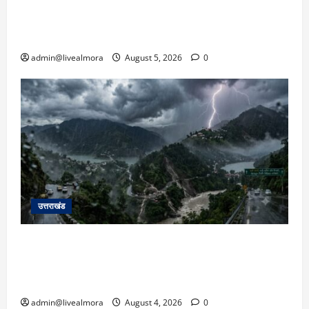
जनाक्रोश, मोहान तिराहा पर सांकेतिक जाम लगाकर
सरकार को दी चेतावनी
admin@livealmora
August 5, 2026
0
उत्तराखंड
उत्तराखंड में आफत की बारिश: देहरादून, टिहरी, नैनीताल
और बागेश्वर में ‘येलो अलर्ट’, पहाड़ों पर आकाशीय बिजली
गिरने की चेतावनी
admin@livealmora
August 4, 2026
0