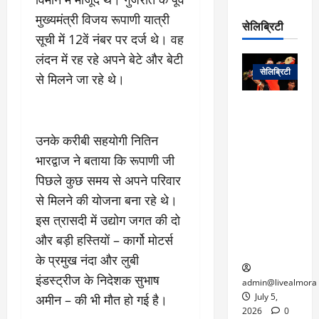
रो
प
चा
म
मुख्यमंत्री विजय रूपाणी यात्री
प
डे
सेलिब्रिटी
र
सिं
ट
सूची में 12वें नंबर पर दर्ज थे। वह
:
ह
जा
March
लंदन में रह रहे अपने बेटे और बेटी
लो
न
नें
31,
सेलिब्रिटी
क
ग
से मिलने जा रहे थे।
2025
–
से
र
ती
वा
0
म
लोक कला के
न
आ
न
एक युग का
म
यो
उनके करीबी सहयोगी नितिन
रे
अंत: पद्म
ई
ग
गा
विभूषण से
भारद्वाज ने बताया कि रूपाणी जी
त
ने
में
सम्मानित
क
पिछले कुछ समय से अपने परिवार
पी
रो
मशहूर
2
से मिलने की योजना बना रहे थे।
सी
ज
पंडवानी
9
ए
गा
गायिका डॉ.
इस त्रासदी में उद्योग जगत की दो
ट्रे
स
र
तीजन बाई का
और बड़ी हस्तियों – कार्गो मोटर्स
नें
मु
दे
निधन
र
के प्रमुख नंदा और लुबी
ख्य
ने
द्द
इंडस्ट्रीज के निदेशक सुभाष
प
में
admin@livealmora
री
प्र
July 5,
अमीन – की भी मौत हो गई है।
March
क्षा
दे
2026
0
27,