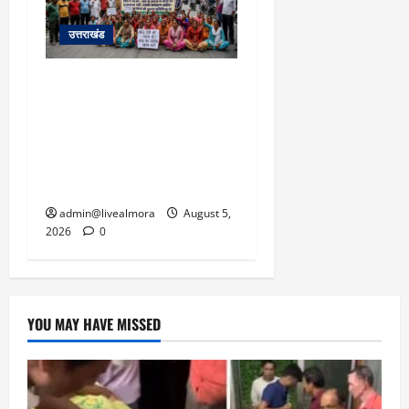
उत्तराखंड
अल्मोड़ा में बाघ के हमले में
नवविवाहिता की मौत से भड़का
जनाक्रोश, मोहान तिराहा पर
सांकेतिक जाम लगाकर
सरकार को दी चेतावनी
admin@livealmora
August 5,
2026
0
YOU MAY HAVE MISSED