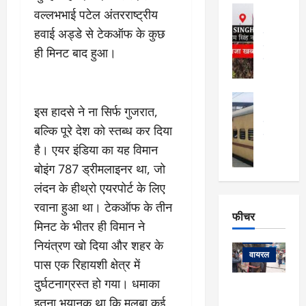
फि
मा
अल्मोड़ा
वल्लभभाई पटेल अंतरराष्ट्रीय
ल्म
र्ग
अल्मोड़ा और 
नि
हवाई अड्डे से टेकऑफ के कुछ
खु
उत्तराखंड
द
र्दे
वायरल
विव
ला
ही मिनट बाद हुआ।
श
वेब स्टोरीज
,
क
यु
हि
स
व
म
अल्मोड़ा
नो
क
खं
इस हादसे ने ना सिर्फ गुजरात,
अल्मोड़ा और 
ज
की
ड
उत्तराखंड
द
बल्कि पूरे देश को स्तब्ध कर दिया
मि
इ
वायरल
वेब 
आ
है। एयर इंडिया का यह विमान
श्रा
ला
उ
ने
गि
ज
त्त
बोइंग 787 ड्रीमलाइनर था, जो
से
र
के
रा
था
लंदन के हीथ्रो एयरपोर्ट के लिए
फ्ता
दौ
खं
बं
रवाना हुआ था। टेकऑफ के तीन
र
रा
ड
फीचर
द
देश
:
मिनट के भीतर ही विमान ने
न
:
:
फीचर
मो
ए
रे
नियंत्रण खो दिया और शहर के
9
ना
म्स
ल
वायरल
कि
पास एक रिहायशी क्षेत्र में
लि
ऋ
या
मी
दुर्घटनाग्रस्त हो गया। धमाका
सा
षि
त्रि
केदारनाथ
में
को
के
यों
इतना भयानक था कि मलबा कई
यात्रा के लिए