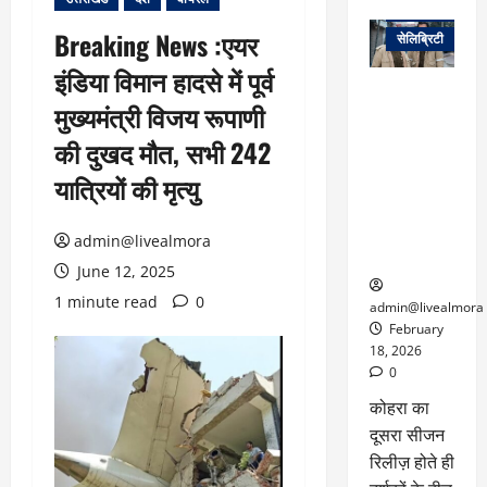
वेब स्टोरीज
Breaking News :एयर
सेलिब्रिटी
इंडिया विमान हादसे में पूर्व
ग्लोबल चार्ट में
मुख्यमंत्री विजय रूपाणी
छाई
नेटफ्लिक्स
की दुखद मौत, सभी 242
की ‘कोहरा 2’,
यात्रियों की मृत्यु
कहानी और
किरदारों ने
फिर मचाया
admin@livealmora
तहलका
June 12, 2025
1 minute read
0
admin@livealmora
February
18, 2026
0
कोहरा का
दूसरा सीजन
रिलीज़ होते ही