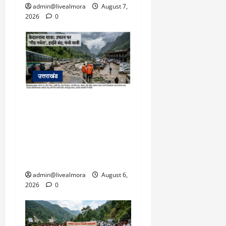
admin@livealmora
August 7,
2026
0
उत्तराखंड
​चारधाम यात्रा अपडेट:
केदारनाथ हाईवे पर गीड गधेरा
उफान पर, मलबा आने से
यातायात ठप; सोनप्रयाग
पार्किंग बनी ‘तालाब’
admin@livealmora
August 6,
2026
0