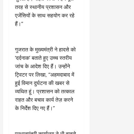
9
दि
तरह से स्थानीय प्रशासन और
मा
खा
एजेंसियों के साथ सहयोग कर रहे
र्च
या
हैं।”
को
आ
हो
ई
गी
ना
सी
,
गुजरात के मुख्यमंत्री ने हादसे को
धी
ब
ट
ता
‘दर्दनाक’ बताते हुए उच्च स्तरीय
क्क
या
जांच के आदेश दिए हैं। उन्होंने
र
इ
ट्विटर पर लिखा, “अहमदाबाद में
से
हुई विमान दुर्घटना की खबर से
क
February
ला
21,
व्यथित हूं। प्रशासन को तत्काल
2026
का
राहत और बचाव कार्य तेज़ करने
अ
0
के निर्देश दिए गए हैं।”
प
मा
न
प्रधानमंत्री कार्यालय ने भी हादसे