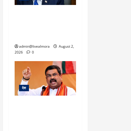
ट्रंप का बड़ा कदम: ‘WW-2
जैसी तैयारी’ के बावजूद ईरान
पर टाला हमला, बोले- ‘दुनिया
की भलाई के लिए रोका कदम’
admin@livealmora
August 2,
2026
0
देश
NEET विवाद और जंतर-मंतर
पर प्रदर्शन के बीच बड़ा
फेरबदल: शिक्षा मंत्री धर्मेंद्र
प्रधान ने पद से दिया इस्तीफा