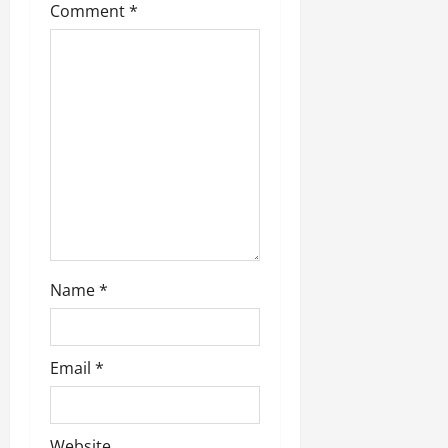
Comment
*
i
o
n
Name
*
Email
*
Website