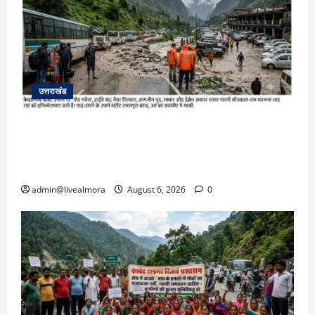
उत्तराखंड
​चारधाम यात्रा अपडेट: केदारनाथ हाईवे पर गीड गधेरा
उफान पर, मलबा आने से यातायात ठप; सोनप्रयाग
पार्किंग बनी ‘तालाब’
admin@livealmora
August 6, 2026
0