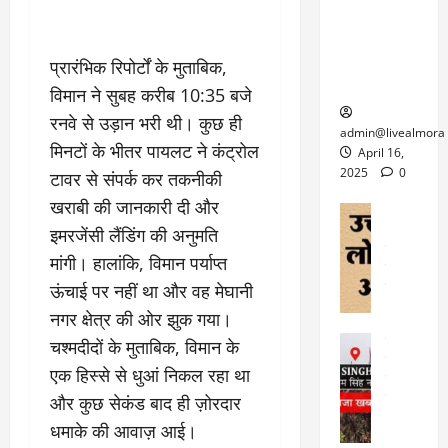
6
फि
श
के
घोड़ा-खच्चरों
से
ल्म
में
लि
के लिए
1
ऑ
मौ
ए
क्वारंटीन
0
प्रारंभिक रिपोर्टों के मुताबिक,
फ
त
अ
सेंटर स्थापित
फी
विमान ने सुबह करीब 10:35 बजे
र
ह
ट
रनवे से उड़ान भरी थी। कुछ ही
क
म
March
ब
admin@livealmora
र
सू
30,
मिनटों के भीतर पायलट ने कंट्रोल
र्फ
April 16,
ने
2025
च
ह
2025
0
टावर से संपर्क कर तकनीकी
वा
ना
टा
0
खराबी की जानकारी दी और
ले
,
अल्मोड़ा
ई
अल्मोड़ा और 
नि
इमरजेंसी लैंडिंग की अनुमति
या
ग
उत्तराखंड
द
र्दे
त्रा
मांगी। हालांकि, विमान पर्याप्त
ई
फीचर
वाय
श
से
विविध
वेब स
ऊंचाई पर नहीं था और वह मेघानी
क
प
April
उ
नगर क्षेत्र की ओर झुक गया।
प
ह
4,
त्त
र
उत्तराखंड
ले
चश्मदीदों के मुताबिक, विमान के
2025
रा
देश
गं
ज
एक हिस्से से धुआं निकल रहा था
खं
फीचर
भी
0
रू
वायरल
ड
और कुछ सेकंड बाद ही ज़ोरदार
र
री
स
ऊ
धमाके की आवाज़ आई।
आ
अ
मा
ध