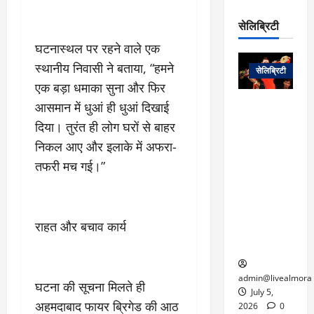
रो
प
चा
म
प
डे
सेलिब्रिटी
र
सिं
ट
:
ह
घटनास्थल पर रहने वाले एक
जा
March
लो
न
नें
स्थानीय निवासी ने बताया, “हमने
31,
सेलिब्रिटी
क
ग
2025
–
एक बड़ा धमाका सुना और फिर
से
र
ती
वा
आसमान में धुआं ही धुआं दिखाई
0
म
लोक कला के
न
आ
न
एक युग का
दिया। तुरंत ही लोग घरों से बाहर
म
यो
रे
अंत: पद्म
ई
निकल आए और इलाके में अफरा-
ग
गा
विभूषण से
त
तफरी मच गई।”
ने
में
सम्मानित
क
पी
रो
मशहूर
2
सी
ज
पंडवानी
9
ए
गा
गायिका डॉ.
ट्रे
राहत और बचाव कार्य
स
र
तीजन बाई का
नें
मु
दे
निधन
र
ख्य
ने
द्द
प
में
admin@livealmora
घटना की सूचना मिलते ही
री
प्र
July 5,
March
अहमदाबाद फायर ब्रिगेड की आठ
क्षा
दे
2026
0
27,