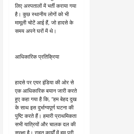
2
घो
री
न
लिए अस्पतालों में भर्ती कराया गया
’
षा
क्षा
प
का
ल
है। कुछ स्थानीय लोगों को भी
र
ट्रे
ने
मामूली चोटें आई हैं, जो हादसे के
March
ल
‘
12,
March
समय अपने घरों में थे।
र
लि
2025
11,
5
प
2025
0
मा
-
0
र्च
सिं
आधिकारिक प्रतिक्रिया
को
किं
?
ग
य
’
श
क
हादसे पर एयर इंडिया की ओर से
की
र
एक आधिकारिक बयान जारी करते
‘
ने
टॉ
हुए कहा गया है कि, “हम बेहद दुख
वा
क्सि
ले
के साथ इस दुर्भाग्यपूर्ण घटना की
क
गा
पुष्टि करते हैं। हमारी प्राथमिकता
’
य
सभी यात्रियों और चालक दल की
से
कों
1
को
सुरक्षा है। राहत कार्यों में हम पूरी