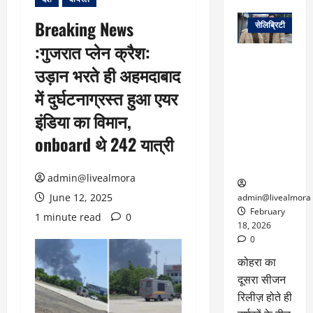
वेब स्टोरीज
Breaking News
सेलिब्रिटी
:गुजरात प्लेन क्रैश:
ग्लोबल चार्ट में
उड़ान भरते ही अहमदाबाद
छाई
नेटफ्लिक्स
में दुर्घटनाग्रस्त हुआ एयर
की ‘कोहरा 2’,
इंडिया का विमान,
कहानी और
किरदारों ने
onboard थे 242 यात्री
फिर मचाया
तहलका
admin@livealmora
June 12, 2025
admin@livealmora
February
1 minute read
0
18, 2026
0
कोहरा का
दूसरा सीजन
रिलीज़ होते ही