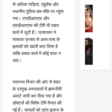
का
श
से अधिक गाड़ियां, एंबुलेंस और
2025
सेलिब्रिटी
ए
में
स्थानीय पुलिस बल मौके पर पहुंच
मे
क
चौ
0
गया। एनडीआरएफ और
ह
पे
थे
न
प
एसडीआरएफ की टीमें भी राहत
नं
त
र
ब
कार्य में जुटी हैं। प्रशासन ने
न
र
र
तत्काल प्रभाव से आस-पास के
सेलिब्रिटी
हीं
द्द
प
र
इलाकों को खाली करा लिया है
की
कि
र
ण
तो
या
,
ताकि बचाव कार्य में कोई बाधा न
वी
मं
,
ज
आए।
र
च
जा
ल्द
सिं
प
नें
प
ह
र
अ
हुं
की
क्यों
ब
चे
स्वास्थ्य विभाग की ओर से शहर
‘
?
क
गा
के प्रमुख अस्पतालों में इमरजेंसी
धु
’
ब
ती
रं
अलर्ट जारी कर दिया गया है और
:
हो
स
ध
श्रे
गी
रे
डॉक्टर्स की विशेष टीमें तैनात की
र
या
प
स्था
गई हैं। घायलों को तुरंत इलाज के