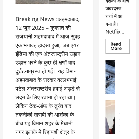
दर्शकों के बीच
जबरदस्त
चर्चा में आ
Breaking News :अहमदाबाद,
गया है।
12 जून 2025 – गुजरात की
Netflix...
राजधानी अहमदाबाद में आज सुबह
Read
एक भयावह हादसा हुआ, जब एयर
Read
More
more
इंडिया की एक अंतरराष्ट्रीय उड़ान
about
ग्लोबल
उड़ान भरने के कुछ ही क्षणों बाद
अल्मोड़ा
चार्ट
अल्मोड़ा और 
में
दुर्घटनाग्रस्त हो गई। यह विमान
छाई
उत्तराखंड
द
नेटफ्लिक्स
अहमदाबाद के सरदार वल्लभभाई
वायरल
वेब 
की
के
‘कोहरा
पटेल अंतरराष्ट्रीय हवाई अड्डे से
2’,
दा
कहानी
लंदन के लिए रवाना हो रहा था।
र
और
अल्मोड़ा
किरदारों
लेकिन टेक-ऑफ के तुरंत बाद
ना
अल्मोड़ा और 
ने
फिर
थ
तकनीकी खराबी की आशंका के
उत्तराखंड
द
मचाया
पै
वायरल
विव
तहलका
बीच यह विमान शहर के मेघानी
वेब स्टोरीज
द
नगर इलाके में रिहायशी क्षेत्र के
सेलिब्रिटी
ल