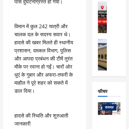
फि
पास दुर्घटनाग्रस्त हो गया।
मा
अल्मोड़ा
ल्म
र्ग
अल्मोड़ा और 
नि
खु
उत्तराखंड
द
र्दे
वायरल
विव
ला
श
विमान में कुल 242 यात्री और
वेब स्टोरीज
,
क
यु
हि
चालक दल के सदस्य सवार थे।
स
व
म
अल्मोड़ा
हादसे की खबर मिलते ही स्थानीय
नो
क
खं
अल्मोड़ा और 
प्रशासन, दमकल विभाग, पुलिस
ज
की
ड
उत्तराखंड
द
मि
इ
और आपदा प्रबंधन की टीमें तुरंत
वायरल
वेब 
आ
श्रा
ला
उ
ने
मौके पर रवाना हो गईं। चारों ओर
गि
ज
त्त
से
धुएं के गुबार और अफरा-तफरी के
र
के
रा
था
फ्ता
माहौल ने पूरे शहर को सकते में
दौ
खं
बं
र
रा
ड
डाल दिया।
फीचर
द
देश
:
न
:
:
फीचर
मो
ए
रे
9
ना
म्स
ल
वायरल
कि
लि
ऋ
या
हादसे की स्थिति और शुरुआती
मी
सा
षि
त्रि
केदारनाथ
में
जानकारी
को
के
यों
यात्रा के लिए