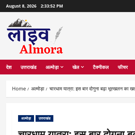
Skip
August 8, 2026
2:33:53 PM
to
content
देश
उत्तराखंड
अल्मोड़ा
खेल
टैक्नीकल
फीचर
Home
अल्मोड़ा
चारधाम यात्रा: इस बार दोगुना बढ़ा भूस्खलन का ख
अल्मोड़ा
उत्तराखंड
चारधाम यात्रा: इस बार दोगुना 