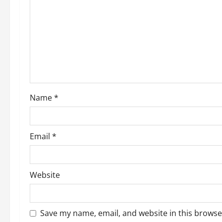
g
a
t
i
o
Name
*
n
Email
*
Website
Save my name, email, and website in this browse