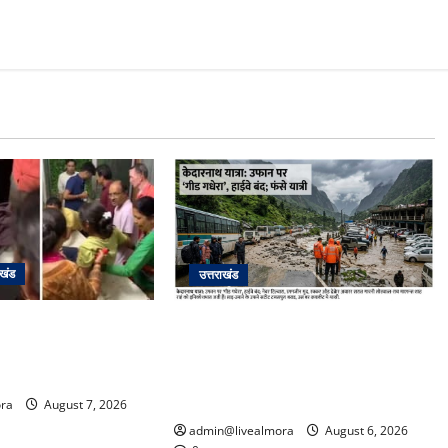
ाखंड
उत्तराखंड
के दम पर गुलदार से भिड़ी
​चारधाम यात्रा अपडेट: केदारनाथ हाईवे
र बेटी, हमला नाकाम कर
पर गीड गधेरा उफान पर, मलबा आने से
ल में भर्ती
यातायात ठप; सोनप्रयाग पार्किंग बनी
‘तालाब’
ra
August 7, 2026
admin@livealmora
August 6, 2026