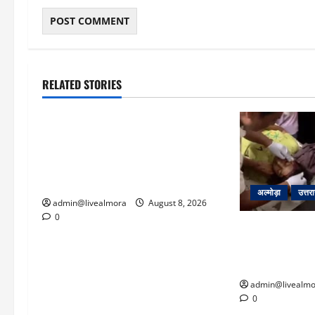
RELATED STORIES
उत्तराखंड
‘उत्तराखंड में जमीन मिलना नाइटमेयर
बना’: देर रात क्रिकेटर ऋषभ पंत ने CM
धामी से लगाई गुहार, मुख्यमंत्री ने दिया यह
आश्वासन
अल्मोड़ा
उत्तर
admin@livealmora
August 8, 2026
0
अल्मोड़ा: दराती 
22 वर्षीय बहादु
बचाई जान; अस्पता
admin@livealmo
0