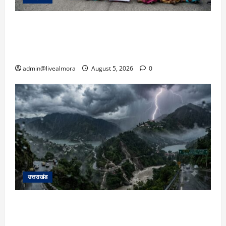
अल्मोड़ा में बाघ के हमले में नवविवाहिता की मौत से भड़का
जनाक्रोश, मोहान तिराहा पर सांकेतिक जाम लगाकर
सरकार को दी चेतावनी
admin@livealmora
August 5, 2026
0
उत्तराखंड
उत्तराखंड में आफत की बारिश: देहरादून, टिहरी, नैनीताल
और बागेश्वर में ‘येलो अलर्ट’, पहाड़ों पर आकाशीय बिजली