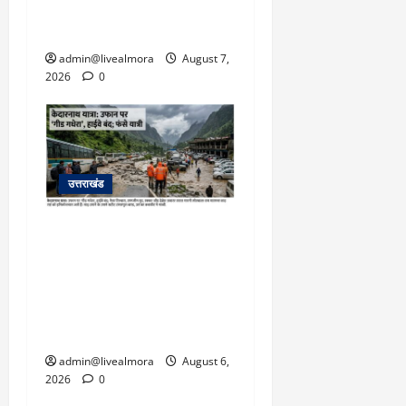
बहादुर बेटी, हमला नाकाम कर
बचाई जान; अस्पताल में भर्ती
admin@livealmora
August 7,
2026
0
उत्तराखंड
​चारधाम यात्रा अपडेट:
केदारनाथ हाईवे पर गीड गधेरा
उफान पर, मलबा आने से
यातायात ठप; सोनप्रयाग
पार्किंग बनी ‘तालाब’
admin@livealmora
August 6,
2026
0