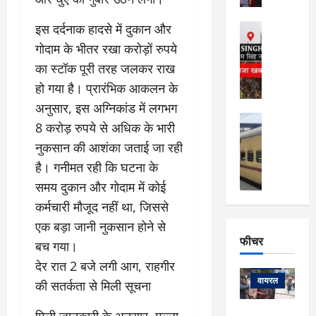
सेलिब्रिटी
ल
फि
मा
इस दर्दनाक हादसे में दुकान और
अल्मोड़ा
ल्म
र्ग
अल्मोड़ा और 
गोदाम के भीतर रखा करोड़ों रुपये
नि
खु
उत्तराखंड
द
र्दे
का स्टॉक पूरी तरह जलकर राख
वायरल
विव
ला
श
वेब स्टोरीज
,
हो गया है। प्रारंभिक आकलन के
क
यु
हि
अनुसार, इस अग्निकांड में लगभग
स
व
म
अल्मोड़ा
नो
क
8 करोड़ रुपये से अधिक के भारी
खं
अल्मोड़ा और 
ज
की
नुकसान की आशंका जताई जा रही
ड
उत्तराखंड
द
मि
इ
वायरल
वेब 
आ
है। गनीमत रही कि घटना के
श्रा
ला
उ
ने
समय दुकान और गोदाम में कोई
गि
ज
त्त
से
र
के
रा
कर्मचारी मौजूद नहीं था, जिससे
था
फ्ता
दौ
खं
बं
एक बड़ा जानी नुकसान होने से
र
रा
ड
फीचर
द
देश
बच गया।
:
न
:
:
फीचर
​देर रात 2 बजे लगी आग, राहगीर
मो
ए
रे
9
ना
म्स
ल
वायरल
की सतर्कता से मिली सूचना
कि
लि
ऋ
या
मी
सा
षि
त्रि