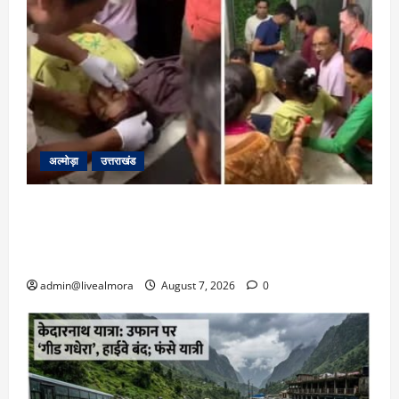
अल्मोड़ा
उत्तराखंड
अल्मोड़ा: दराती के दम पर गुलदार से भिड़ी 22 वर्षीय
बहादुर बेटी, हमला नाकाम कर बचाई जान; अस्पताल में
भर्ती
admin@livealmora
August 7, 2026
0