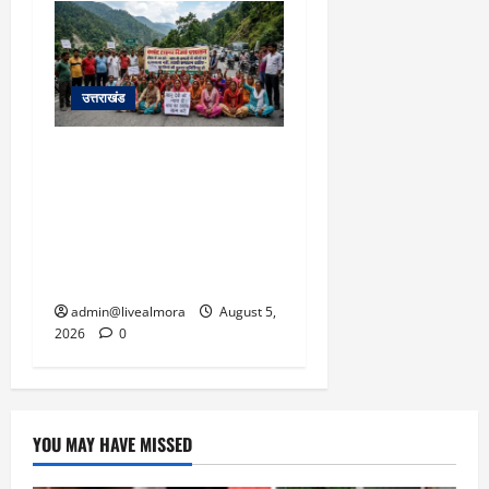
उत्तराखंड
अल्मोड़ा में बाघ के हमले में
नवविवाहिता की मौत से भड़का
जनाक्रोश, मोहान तिराहा पर
सांकेतिक जाम लगाकर
सरकार को दी चेतावनी
admin@livealmora
August 5,
2026
0
YOU MAY HAVE MISSED