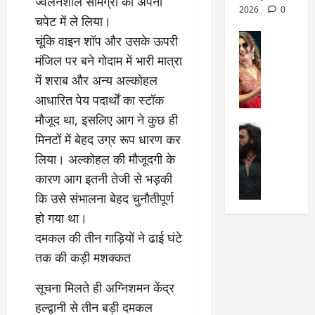
ज्वलनशील सामग्री को अपनी
March
क्षा
दे
2026
0
27,
चपेट में ले लिया।
का
श
2025
सेलिब्रिटी
चूंकि वाइन शॉप और उसके ऊपरी
ए
में
मे
क
चौ
0
मंजिल पर बने गोदाम में भारी मात्रा
ह
पे
थे
में शराब और अन्य अल्कोहल
न
प
नं
आधारित पेय पदार्थों का स्टॉक
त
र
ब
न
र
मौजूद था, इसलिए आग ने कुछ ही
र
सेलिब्रिटी
हीं
द्द
प
मिनटों में बेहद उग्र रूप धारण कर
र
की
कि
र
लिया। अल्कोहल की मौजूदगी के
ण
तो
या
,
वी
कारण आग इतनी तेजी से भड़की
मं
,
ज
र
च
जा
ल्द
कि उसे संभालना बेहद चुनौतीपूर्ण
सिं
प
नें
प
हो गया था।
ह
र
अ
हुं
​दमकल की तीन गाड़ियों ने ढाई घंटे
की
क्यों
ब
चे
‘
?
तक की कड़ी मशक्कत
क
गा
धु
’
ब
ती
रं
​सूचना मिलते ही अग्निशमन केंद्र
:
हो
स
ध
श्रे
गी
रे
हल्द्वानी से तीन बड़ी दमकल