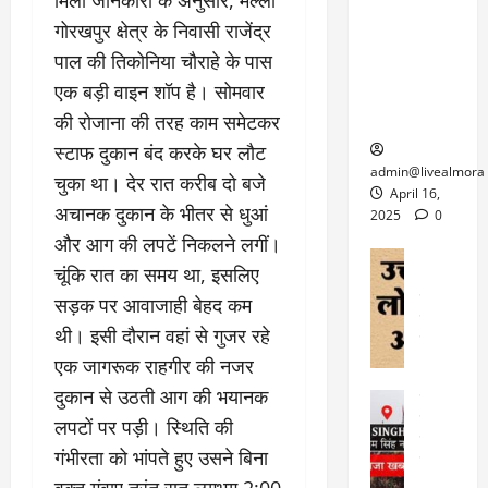
​मिली जानकारी के अनुसार, मल्ला
केदारनाथ
में
को
के
यों
यात्रा के लिए
6
गोरखपुर क्षेत्र के निवासी राजेंद्र
फि
श
के
घोड़ा-खच्चरों
से
पाल की तिकोनिया चौराहे के पास
ल्म
में
लि
के लिए
1
ऑ
एक बड़ी वाइन शॉप है। सोमवार
मौ
ए
क्वारंटीन
0
फ
त
अ
की रोजाना की तरह काम समेटकर
सेंटर स्थापित
फी
र
ह
ट
स्टाफ दुकान बंद करके घर लौट
क
म
March
ब
admin@livealmora
चुका था। देर रात करीब दो बजे
र
सू
30,
र्फ
April 16,
ने
2025
च
अचानक दुकान के भीतर से धुआं
ह
2025
0
वा
ना
टा
और आग की लपटें निकलने लगीं।
0
ले
,
अल्मोड़ा
ई
चूंकि रात का समय था, इसलिए
अल्मोड़ा और 
नि
या
ग
उत्तराखंड
द
सड़क पर आवाजाही बेहद कम
र्दे
त्रा
ई
फीचर
वाय
श
से
थी। इसी दौरान वहां से गुजर रहे
विविध
वेब स
क
प
एक जागरूक राहगीर की नजर
April
उ
प
ह
4,
त्त
दुकान से उठती आग की भयानक
र
उत्तराखंड
ले
2025
रा
देश
गं
लपटों पर पड़ी। स्थिति की
ज
खं
फीचर
भी
0
रू
गंभीरता को भांपते हुए उसने बिना
वायरल
ड
र
री