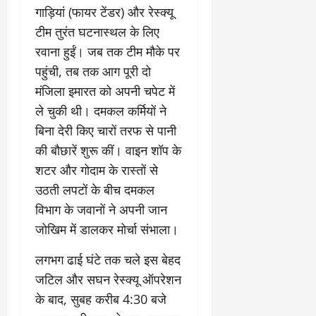
र
या
प
स्था
गाड़ियां (फायर टेंडर) और रेस्क्यू
2
घो
री
न
टीम तुरंत घटनास्थल के लिए
’
षा
क्षा
प
का
ल
रवाना हुईं। जब तक टीम मौके पर
र
ट्रे
ने
March
पहुंची, तब तक आग पूरी दो
ल
‘
12,
March
मंजिला इमारत को अपनी चपेट में
र
लि
2025
11,
ले चुकी थी। दमकल कर्मियों ने
5
प
2025
0
मा
-
बिना देरी किए चारों तरफ से पानी
0
र्च
सिं
की बौछारें शुरू कीं। वाइन शॉप के
को
किं
शटर और गोदाम के रास्तों से
?
ग
य
उठती लपटों के बीच दमकल
’
श
क
विभाग के जवानों ने अपनी जान
की
र
जोखिम में डालकर मोर्चा संभाला।
‘
ने
टॉ
वा
​लगभग ढाई घंटे तक चले इस बेहद
क्सि
ले
जटिल और सघन रेस्क्यू ऑपरेशन
क
गा
’
य
के बाद, सुबह करीब 4:30 बजे
से
कों