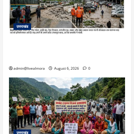
उत्तराखंड
​चारधाम यात्रा अपडेट: केदारनाथ हाईवे पर गीड गधेरा
उफान पर, मलबा आने से यातायात ठप; सोनप्रयाग
पार्किंग बनी ‘तालाब’
admin@livealmora
August 6, 2026
0
उत्तराखंड