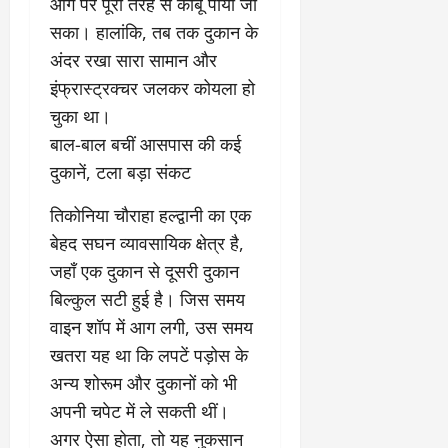
आग पर पूरी तरह से काबू पाया जा
1
को
सका। हालांकि, तब तक दुकान के
9
दि
अंदर रखा सारा सामान और
मा
खा
र्च
या
इंफ्रास्ट्रक्चर जलकर कोयला हो
को
आ
चुका था।
हो
ई
​बाल-बाल बचीं आसपास की कई
गी
ना
सी
दुकानें, टला बड़ा संकट
,
धी
ब
​तिकोनिया चौराहा हल्द्वानी का एक
ट
ता
क्क
या
बेहद सघन व्यावसायिक क्षेत्र है,
र
इ
जहाँ एक दुकान से दूसरी दुकान
से
बिल्कुल सटी हुई है। जिस समय
क
February
वाइन शॉप में आग लगी, उस समय
ला
21,
2026
का
खतरा यह था कि लपटें पड़ोस के
अ
अन्य शोरूम और दुकानों को भी
0
प
अपनी चपेट में ले सकती थीं।
मा
न
अगर ऐसा होता, तो यह नुकसान