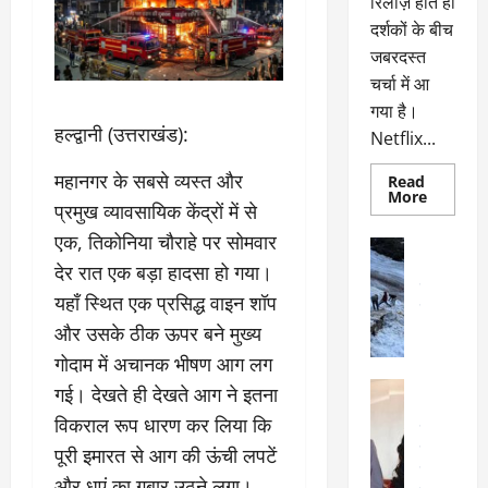
रिलीज़ होते ही
दर्शकों के बीच
जबरदस्त
चर्चा में आ
गया है।
​हल्द्वानी (उत्तराखंड):
Netflix...
महानगर के सबसे व्यस्त और
Read
Read
More
प्रमुख व्यावसायिक केंद्रों में से
more
about
एक, तिकोनिया चौराहे पर सोमवार
ग्लोबल
अल्मोड़ा
चार्ट
अल्मोड़ा और 
देर रात एक बड़ा हादसा हो गया।
में
छाई
उत्तराखंड
द
यहाँ स्थित एक प्रसिद्ध वाइन शॉप
नेटफ्लिक्स
वायरल
वेब 
की
के
और उसके ठीक ऊपर बने मुख्य
‘कोहरा
2’,
दा
गोदाम में अचानक भीषण आग लग
कहानी
र
और
अल्मोड़ा
गई। देखते ही देखते आग ने इतना
किरदारों
ना
अल्मोड़ा और 
ने
विकराल रूप धारण कर लिया कि
फिर
थ
उत्तराखंड
द
मचाया
पै
वायरल
विव
पूरी इमारत से आग की ऊंची लपटें
तहलका
वेब स्टोरीज
द
और धुएं का गुबार उठने लगा।