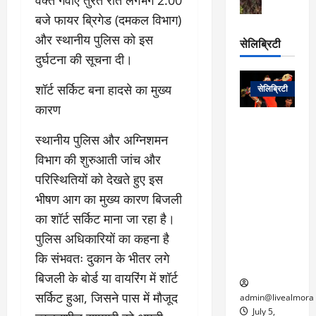
वक्त गंवाए तुरंत रात लगभग 2:00
स
ऊ
आ
अ
मा
ध
बजे फायर ब्रिगेड (दमकल विभाग)
रो
प
चा
म
प
डे
और स्थानीय पुलिस को इस
सेलिब्रिटी
र
सिं
ट
दुर्घटना की सूचना दी।
:
ह
जा
March
लो
न
नें
31,
​शॉर्ट सर्किट बना हादसे का मुख्य
सेलिब्रिटी
क
ग
2025
–
कारण
से
र
ती
वा
0
म
लोक कला के
न
​स्थानीय पुलिस और अग्निशमन
आ
न
एक युग का
म
यो
रे
अंत: पद्म
विभाग की शुरुआती जांच और
ई
ग
गा
विभूषण से
त
परिस्थितियों को देखते हुए इस
ने
में
सम्मानित
क
भीषण आग का मुख्य कारण बिजली
पी
रो
मशहूर
2
सी
का शॉर्ट सर्किट माना जा रहा है।
ज
पंडवानी
9
ए
गा
गायिका डॉ.
पुलिस अधिकारियों का कहना है
ट्रे
स
र
तीजन बाई का
नें
कि संभवतः दुकान के भीतर लगे
मु
दे
निधन
र
बिजली के बोर्ड या वायरिंग में शॉर्ट
ख्य
ने
द्द
प
में
सर्किट हुआ, जिसने पास में मौजूद
admin@livealmora
री
प्र
July 5,