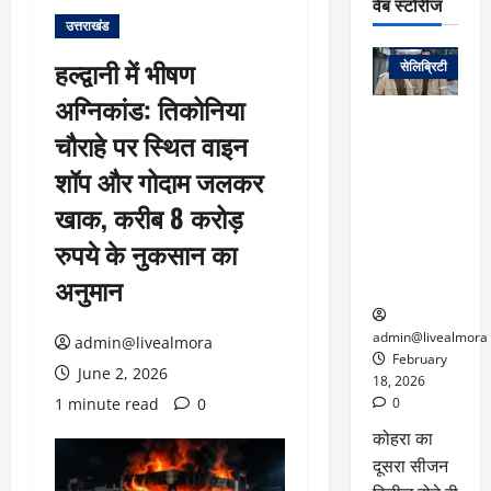
वेब स्टोरीज
उत्तराखंड
वेब स्टोरीज
हल्द्वानी में भीषण
सेलिब्रिटी
अग्निकांड: तिकोनिया
ग्लोबल चार्ट में
चौराहे पर स्थित वाइन
छाई
नेटफ्लिक्स
शॉप और गोदाम जलकर
की ‘कोहरा 2’,
खाक, करीब 8 करोड़
कहानी और
किरदारों ने
रुपये के नुकसान का
फिर मचाया
अनुमान
तहलका
admin@livealmora
admin@livealmora
February
June 2, 2026
18, 2026
1 minute read
0
0
कोहरा का
दूसरा सीजन