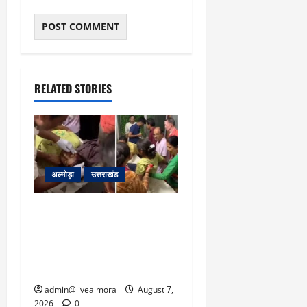
March
5,
2026
0
RELATED STORIES
अल्मोड़ा
उत्तराखंड
अल्मोड़ा: दराती के दम पर
गुलदार से भिड़ी 22 वर्षीय
बहादुर बेटी, हमला नाकाम कर
बचाई जान; अस्पताल में भर्ती
admin@livealmora
August 7,
2026
0