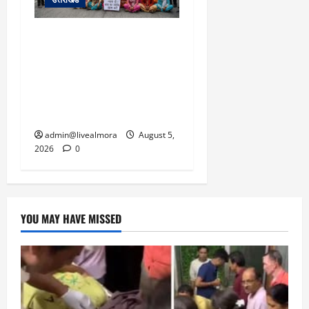
अल्मोड़ा में बाघ के हमले में
नवविवाहिता की मौत से भड़का
जनाक्रोश, मोहान तिराहा पर
सांकेतिक जाम लगाकर
सरकार को दी चेतावनी
admin@livealmora
August 5,
2026
0
YOU MAY HAVE MISSED