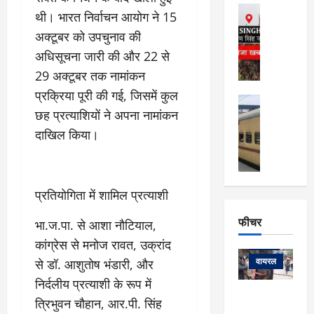
फि
मा
अल्मोड़ा
ल्म
थी। भारत निर्वाचन आयोग ने 15
र्ग
अल्मोड़ा और 
नि
अक्टूबर को उपचुनाव की
खु
उत्तराखंड
द
र्दे
वायरल
विव
ला
अधिसूचना जारी की और 22 से
श
वेब स्टोरीज
,
29 अक्टूबर तक नामांकन
क
यु
हि
स
व
प्रक्रिया पूरी की गई, जिसमें कुल
म
अल्मोड़ा
नो
क
खं
छह प्रत्याशियों ने अपना नामांकन
अल्मोड़ा और 
ज
की
ड
उत्तराखंड
द
दाखिल किया।
मि
इ
वायरल
वेब 
आ
श्रा
ला
उ
ने
गि
ज
त्त
से
र
के
रा
था
प्रतियोगिता में शामिल प्रत्याशी
फ्ता
दौ
खं
बं
र
रा
ड
फीचर
द
भा.ज.पा. से आशा नौटियाल,
देश
:
न
:
:
कांग्रेस से मनोज रावत, उक्रांद
फीचर
मो
ए
रे
9
ना
म्स
ल
वायरल
से डॉ. आशुतोष भंडारी, और
कि
लि
ऋ
या
मी
निर्दलीय प्रत्याशी के रूप में
सा
षि
त्रि
केदारनाथ
में
त्रिभुवन चौहान, आर.पी. सिंह
को
के
यों
यात्रा के लिए