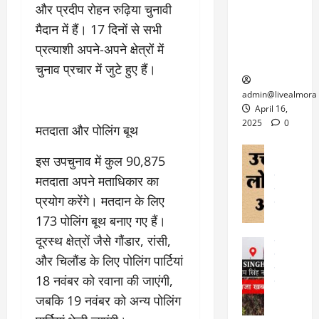
6
और प्रदीप रोहन रुढ़िया चुनावी
फि
श
के
घोड़ा-खच्चरों
से
ल्म
में
लि
मैदान में हैं। 17 दिनों से सभी
के लिए
1
ऑ
मौ
ए
क्वारंटीन
0
प्रत्याशी अपने-अपने क्षेत्रों में
फ
त
अ
सेंटर स्थापित
फी
चुनाव प्रचार में जुटे हुए हैं।
र
ह
ट
क
म
March
ब
admin@livealmora
र
सू
30,
र्फ
April 16,
ने
2025
च
ह
2025
0
मतदाता और पोलिंग बूथ
वा
ना
टा
0
ले
,
अल्मोड़ा
ई
इस उपचुनाव में कुल 90,875
अल्मोड़ा और 
नि
या
ग
उत्तराखंड
द
मतदाता अपने मताधिकार का
र्दे
त्रा
ई
फीचर
वाय
श
से
प्रयोग करेंगे। मतदान के लिए
विविध
वेब स
क
प
173 पोलिंग बूथ बनाए गए हैं।
April
उ
प
ह
4,
त्त
दूरस्थ क्षेत्रों जैसे गौंडार, रांसी,
र
उत्तराखंड
ले
2025
रा
देश
और चिलौंड के लिए पोलिंग पार्टियां
गं
ज
खं
फीचर
भी
0
रू
18 नवंबर को रवाना की जाएंगी,
वायरल
ड
र
री
जबकि 19 नवंबर को अन्य पोलिंग
स
ऊ
आ
अ
मा
ध