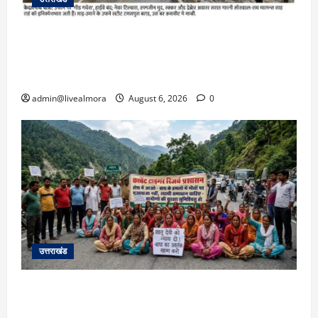
​चारधाम यात्रा अपडेट: केदारनाथ हाईवे पर गीड गधेरा
उफान पर, मलबा आने से यातायात ठप; सोनप्रयाग
पार्किंग बनी ‘तालाब’
admin@livealmora
August 6, 2026
0
उत्तराखंड
अल्मोड़ा में बाघ के हमले में नवविवाहिता की मौत से भड़का
जनाक्रोश, मोहान तिराहा पर सांकेतिक जाम लगाकर