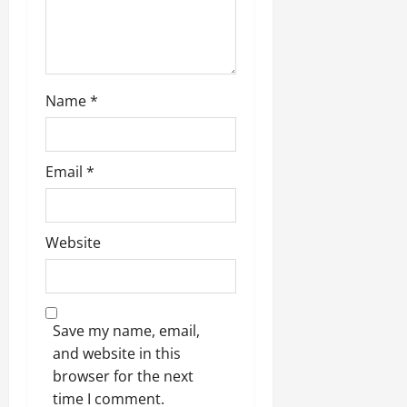
9
दि
मा
खा
र्च
या
को
आ
हो
ई
Name
*
गी
ना
सी
,
धी
ब
Email
*
ट
ता
क्क
या
र
इ
से
Website
क
February
ला
21,
2026
का
अ
0
Save my name, email,
प
and website in this
मा
न
browser for the next
time I comment.