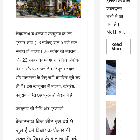
दर्शकों के बीच
जबरदस्त
चर्चा में आ
गया है।
Netflix...
केदारनाथ विधानसभा उपचुनाव के लिए
प्रचार आज (18 नवंबर) शाम 5 बजे तक
Read
Read
More
समाप्त हो जाएगा। 20 नवंबर को मतदान
more
about
और 23 नवंबर को मतगणना होगी। निर्वाचन
ग्लोबल
अल्मोड़ा
चार्ट
विभाग और प्रशासन ने शांतिपूर्ण मतदान
अल्मोड़ा और 
में
छाई
उत्तराखंड
द
और मतगणना के लिए सभी तैयारियां पूरी कर
नेटफ्लिक्स
वायरल
वेब 
की
ली हैं। इस उपचुनाव में भाजपा, कांग्रेस,
के
‘कोहरा
2’,
दा
उक्रांद सहित छह प्रत्याशी मैदान में हैं।
कहानी
र
और
अल्मोड़ा
किरदारों
ना
उपचुनाव की तिथि और प्रत्याशी
अल्मोड़ा और 
ने
फिर
थ
उत्तराखंड
द
मचाया
केदारनाथ विस सीट इस वर्ष 9
पै
वायरल
विव
तहलका
वेब स्टोरीज
द
जुलाई को विधायक शैलारानी
सेलिब्रिटी
ल
रावत के निधन के बाद खाली हुई