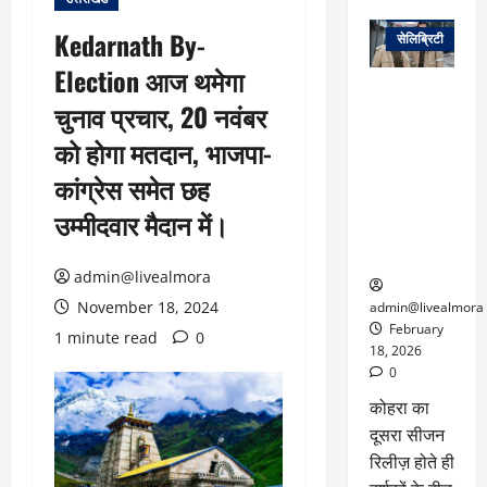
वेब स्टोरीज
Kedarnath By-
सेलिब्रिटी
Election आज थमेगा
ग्लोबल चार्ट में
चुनाव प्रचार, 20 नवंबर
छाई
नेटफ्लिक्स
को होगा मतदान, भाजपा-
की ‘कोहरा 2’,
कांग्रेस समेत छह
कहानी और
किरदारों ने
उम्मीदवार मैदान में।
फिर मचाया
तहलका
admin@livealmora
November 18, 2024
admin@livealmora
February
1 minute read
0
18, 2026
0
कोहरा का
दूसरा सीजन
रिलीज़ होते ही