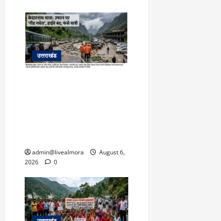
उत्तराखंड
​चारधाम यात्रा अपडेट:
केदारनाथ हाईवे पर गीड गधेरा
उफान पर, मलबा आने से
यातायात ठप; सोनप्रयाग
पार्किंग बनी ‘तालाब’
admin@livealmora
August 6,
2026
0
उत्तराखंड