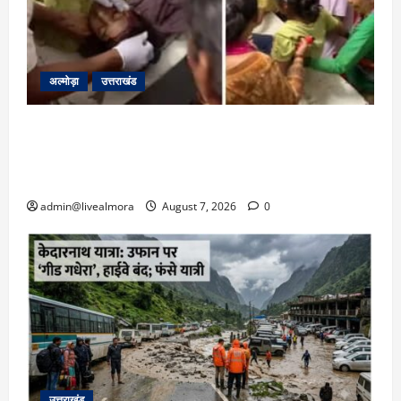
अल्मोड़ा
उत्तराखंड
अल्मोड़ा: दराती के दम पर गुलदार से भिड़ी 22 वर्षीय
बहादुर बेटी, हमला नाकाम कर बचाई जान; अस्पताल में
भर्ती
admin@livealmora
August 7, 2026
0
उत्तराखंड