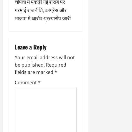
n
2
घो
चोपता में पकड़ी गई शराब पर
री
न
’
षा
क्षा
प
गरमाई राजनीति, कांग्रेस और
a
का
ल
र
भाजपा में आरोप-प्रत्यारोप जारी
ट्रे
ने
March
v
ल
‘
12,
March
र
लि
2025
11,
i
5
प
2025
0
मा
Leave a Reply
-
g
0
र्च
सिं
Your email address will not
को
किं
a
?
be published.
Required
ग
य
’
fields are marked
*
t
श
क
Comment
*
की
र
i
‘
ने
टॉ
वा
o
क्सि
ले
क
गा
n
’
य
से
कों
1
को