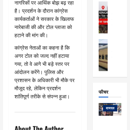
फि
मा
नागरिकों पर आर्थिक बोझ बढ़ रहा
अल्मोड़ा
ल्म
र्ग
अल्मोड़ा और 
है। प्रदर्शन के दौरान कांग्रेस
नि
खु
उत्तराखंड
द
कार्यकर्ताओं ने सरकार के खिलाफ
र्दे
वायरल
विव
ला
श
वेब स्टोरीज
नारेबाजी की और टोल प्लाजा को
,
क
यु
हि
हटाने की मांग की।
स
व
म
अल्मोड़ा
नो
क
खं
कांग्रेस नेताओं का कहना है कि
अल्मोड़ा और 
ज
की
ड
उत्तराखंड
द
अगर टोल को जल्द नहीं हटाया
मि
इ
वायरल
वेब 
आ
गया, तो वे आगे भी बड़े स्तर पर
श्रा
ला
उ
ने
गि
ज
त्त
आंदोलन करेंगे। पुलिस और
से
र
के
रा
था
प्रशासन के अधिकारी भी मौके पर
फ्ता
दौ
खं
बं
मौजूद रहे, लेकिन प्रदर्शन
र
रा
ड
फीचर
द
देश
:
न
शांतिपूर्ण तरीके से संपन्न हुआ।
:
:
फीचर
मो
ए
रे
9
ना
म्स
ल
वायरल
कि
लि
ऋ
या
मी
सा
षि
त्रि
केदारनाथ
में
About The Author
को
के
यों
यात्रा के लिए