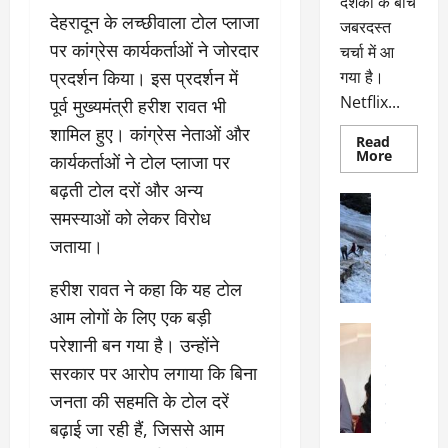
दर्शकों के बीच
देहरादून के लच्छीवाला टोल प्लाजा
जबरदस्त
पर कांग्रेस कार्यकर्ताओं ने जोरदार
चर्चा में आ
प्रदर्शन किया। इस प्रदर्शन में
गया है।
Netflix...
पूर्व मुख्यमंत्री हरीश रावत भी
शामिल हुए। कांग्रेस नेताओं और
Read
Read
More
कार्यकर्ताओं ने टोल प्लाजा पर
more
about
बढ़ती टोल दरों और अन्य
ग्लोबल
अल्मोड़ा
चार्ट
समस्याओं को लेकर विरोध
अल्मोड़ा और 
में
छाई
उत्तराखंड
द
जताया।
नेटफ्लिक्स
वायरल
वेब 
की
के
‘कोहरा
हरीश रावत ने कहा कि यह टोल
2’,
दा
कहानी
आम लोगों के लिए एक बड़ी
र
और
अल्मोड़ा
किरदारों
परेशानी बन गया है। उन्होंने
ना
अल्मोड़ा और 
ने
फिर
थ
उत्तराखंड
द
सरकार पर आरोप लगाया कि बिना
मचाया
पै
वायरल
विव
तहलका
जनता की सहमति के टोल दरें
वेब स्टोरीज
द
बढ़ाई जा रही हैं, जिससे आम
सेलिब्रिटी
ल