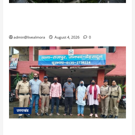
उत्तराखंड में आफत की बारिश: देहरादून, टिहरी, नैनीताल
और बागेश्वर में ‘येलो अलर्ट’, पहाड़ों पर आकाशीय बिजली
गिरने की चेतावनी
admin@livealmora
August 4, 2026
0
उत्तराखंड
​कलयुगी मां की करतूत: डेढ़ लाख में बेटी का किया सौदा,