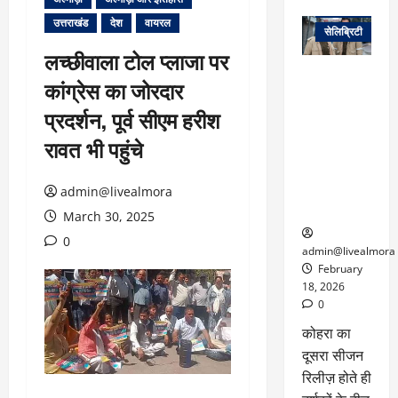
वेब स्टोरीज
उत्तराखंड
देश
वायरल
सेलिब्रिटी
लच्छीवाला टोल प्लाजा पर
ग्लोबल चार्ट में
कांग्रेस का जोरदार
छाई
नेटफ्लिक्स
प्रदर्शन, पूर्व सीएम हरीश
की ‘कोहरा 2’,
रावत भी पहुंचे
कहानी और
किरदारों ने
फिर मचाया
admin@livealmora
तहलका
March 30, 2025
0
admin@livealmora
February
18, 2026
0
कोहरा का
दूसरा सीजन
रिलीज़ होते ही