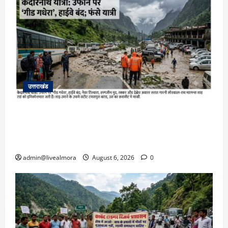
उत्तराखंड
​चारधाम यात्रा अपडेट: केदारनाथ हाईवे पर गीड गधेरा
उफान पर, मलबा आने से यातायात ठप; सोनप्रयाग
पार्किंग बनी ‘तालाब’
admin@livealmora
August 6, 2026
0