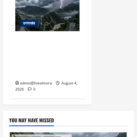
March
5,
2026
उत्तराखंड
0
उत्तराखंड में आफत की बारिश:
देहरादून, टिहरी, नैनीताल और
बागेश्वर में ‘येलो अलर्ट’, पहाड़ों
पर आकाशीय बिजली गिरने की
चेतावनी
admin@livealmora
August 4,
2026
0
YOU MAY HAVE MISSED