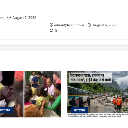
र बेटी, हमला नाकाम कर
पर गीड गधेरा उफान पर, मलबा आने से
ल में भर्ती
यातायात ठप; सोनप्रयाग पार्किंग बनी
‘तालाब’
ra
August 7, 2026
admin@livealmora
August 6, 2026
0
उत्तराखंड
उत्तराखंड
ती के दम पर गुलदार से भिड़ी 22
​चारधाम यात्रा अपडेट: केदारनाथ 