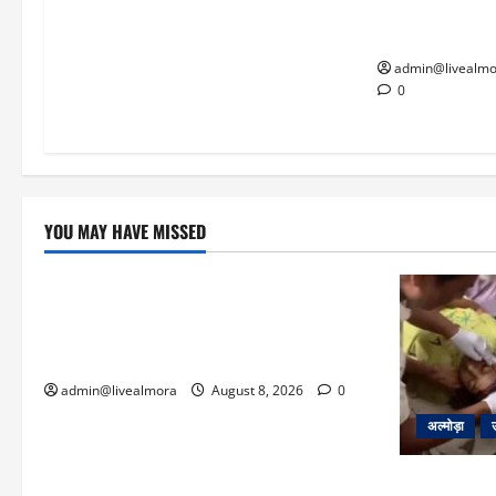
22 वर्षीय बहादु
बचाई जान; अस्पता
admin@livealmo
0
YOU MAY HAVE MISSED
उत्तराखंड
‘उत्तराखंड में जमीन मिलना नाइटमेयर बना’: देर
रात क्रिकेटर ऋषभ पंत ने CM धामी से लगाई
गुहार, मुख्यमंत्री ने दिया यह आश्वासन
admin@livealmora
August 8, 2026
0
अल्मोड़ा
अल्मोड़ा: दरा