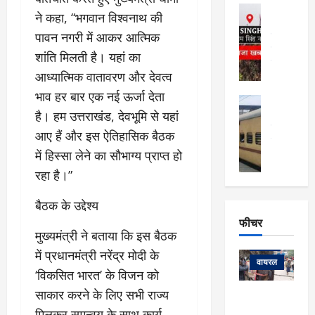
फि
मा
अल्मोड़ा
ल्म
ने कहा, “भगवान विश्वनाथ की
र्ग
अल्मोड़ा और 
नि
खु
पावन नगरी में आकर आत्मिक
उत्तराखंड
द
र्दे
वायरल
विव
ला
शांति मिलती है। यहां का
श
वेब स्टोरीज
,
आध्यात्मिक वातावरण और देवत्व
क
यु
हि
स
व
भाव हर बार एक नई ऊर्जा देता
म
अल्मोड़ा
नो
क
खं
है। हम उत्तराखंड, देवभूमि से यहां
अल्मोड़ा और 
ज
की
ड
उत्तराखंड
द
आए हैं और इस ऐतिहासिक बैठक
मि
इ
वायरल
वेब 
आ
श्रा
में हिस्सा लेने का सौभाग्य प्राप्त हो
ला
उ
ने
गि
ज
त्त
रहा है।”
से
र
के
रा
था
फ्ता
दौ
खं
बैठक के उद्देश्य
बं
र
रा
ड
फीचर
द
देश
:
न
:
मुख्यमंत्री ने बताया कि इस बैठक
:
फीचर
मो
ए
रे
9
में प्रधानमंत्री नरेंद्र मोदी के
ना
म्स
ल
वायरल
कि
‘विकसित भारत’ के विजन को
लि
ऋ
या
मी
सा
साकार करने के लिए सभी राज्य
षि
त्रि
केदारनाथ
में
को
के
यों
मिलकर समन्वय के साथ कार्य
यात्रा के लिए