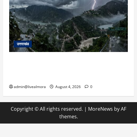
उत्तराखंड
उत्तराखंड में आफत की बारिश: देहरादून, टिहरी, नैनीताल
और बागेश्वर में ‘येलो अलर्ट’, पहाड़ों पर आकाशीय बिजली
गिरने की चेतावनी
admin@livealmora
August 4, 2026
0
Copyright © All rights reserved.
|
MoreNews
by AF
themes.