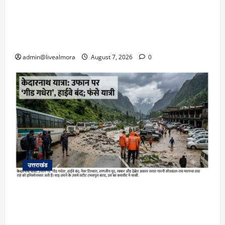
अल्मोड़ा: दराती के दम पर गुलदार से भिड़ी 22 वर्षीय
बहादुर बेटी, हमला नाकाम कर बचाई जान; अस्पताल में
भर्ती
admin@livealmora
August 7, 2026
0
उत्तराखंड
​चारधाम यात्रा अपडेट: केदारनाथ हाईवे पर गीड गधेरा
उफान पर, मलबा आने से यातायात ठप; सोनप्रयाग
पार्किंग बनी ‘तालाब’