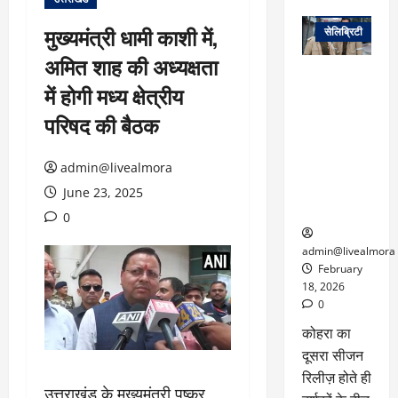
वेब स्टोरीज
मुख्यमंत्री धामी काशी में,
सेलिब्रिटी
अमित शाह की अध्यक्षता
ग्लोबल चार्ट में
में होगी मध्य क्षेत्रीय
छाई
नेटफ्लिक्स
परिषद की बैठक
की ‘कोहरा 2’,
कहानी और
admin@livealmora
किरदारों ने
फिर मचाया
June 23, 2025
तहलका
0
admin@livealmora
February
18, 2026
0
कोहरा का
दूसरा सीजन
रिलीज़ होते ही
उत्तराखंड के मुख्यमंत्री पुष्कर