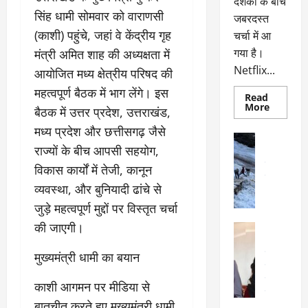
दर्शकों के बीच
सिंह धामी सोमवार को वाराणसी
जबरदस्त
(काशी) पहुंचे, जहां वे केंद्रीय गृह
चर्चा में आ
गया है।
मंत्री अमित शाह की अध्यक्षता में
Netflix...
आयोजित मध्य क्षेत्रीय परिषद की
महत्वपूर्ण बैठक में भाग लेंगे। इस
Read
Read
More
बैठक में उत्तर प्रदेश, उत्तराखंड,
more
about
मध्य प्रदेश और छत्तीसगढ़ जैसे
ग्लोबल
अल्मोड़ा
चार्ट
राज्यों के बीच आपसी सहयोग,
अल्मोड़ा और 
में
छाई
उत्तराखंड
द
विकास कार्यों में तेजी, कानून
नेटफ्लिक्स
वायरल
वेब 
की
व्यवस्था, और बुनियादी ढांचे से
के
‘कोहरा
2’,
दा
जुड़े महत्वपूर्ण मुद्दों पर विस्तृत चर्चा
कहानी
र
और
की जाएगी।
अल्मोड़ा
किरदारों
ना
अल्मोड़ा और 
ने
फिर
थ
उत्तराखंड
द
मुख्यमंत्री धामी का बयान
मचाया
पै
वायरल
विव
तहलका
वेब स्टोरीज
द
काशी आगमन पर मीडिया से
सेलिब्रिटी
ल
बातचीत करते हुए मुख्यमंत्री धामी