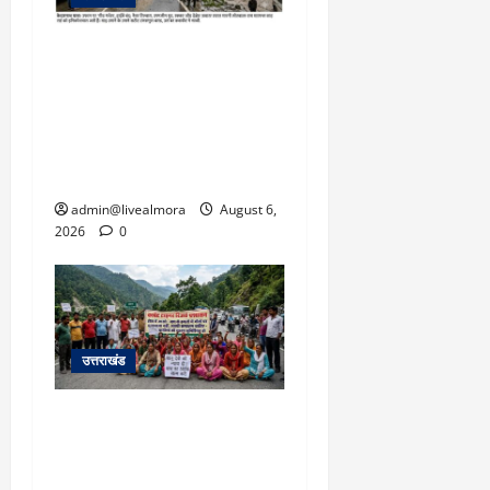
March
5,
​चारधाम यात्रा अपडेट:
2026
केदारनाथ हाईवे पर गीड गधेरा
0
उफान पर, मलबा आने से
यातायात ठप; सोनप्रयाग
पार्किंग बनी ‘तालाब’
admin@livealmora
August 6,
2026
0
उत्तराखंड
अल्मोड़ा में बाघ के हमले में
नवविवाहिता की मौत से भड़का
जनाक्रोश, मोहान तिराहा पर