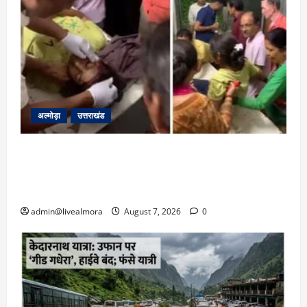
अल्मोड़ा
उत्तराखंड
अल्मोड़ा: दराती के दम पर गुलदार से भिड़ी 22 वर्षीय
बहादुर बेटी, हमला नाकाम कर बचाई जान; अस्पताल में
भर्ती
admin@livealmora
August 7, 2026
0