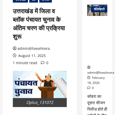
वेब स्टोरीज
उत्तराखंड में जिला व
सेलिब्रिटी
ब्लॉक पंचायत चुनाव के
ग्लोबल चार्ट में
अंतिम चरण की प्रक्रिया
छाई
नेटफ्लिक्स
शुरू
की ‘कोहरा 2’,
कहानी और
admin@livealmora
किरदारों ने
फिर मचाया
August 11, 2025
तहलका
1 minute read
0
admin@livealmora
February
18, 2026
0
कोहरा का
Oplus_131072
दूसरा सीजन
रिलीज़ होते ही