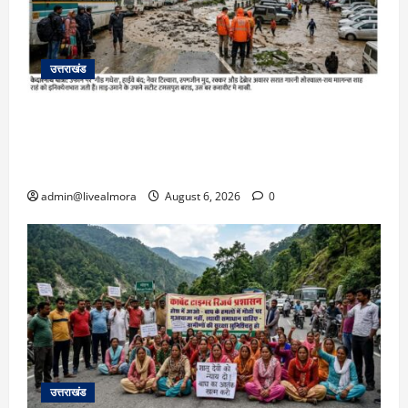
उत्तराखंड
​चारधाम यात्रा अपडेट: केदारनाथ हाईवे पर गीड गधेरा
उफान पर, मलबा आने से यातायात ठप; सोनप्रयाग
पार्किंग बनी ‘तालाब’
admin@livealmora
August 6, 2026
0
उत्तराखंड