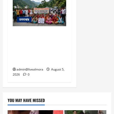
उत्तराखंड
अल्मोड़ा में बाघ के हमले में
नवविवाहिता की मौत से भड़का
जनाक्रोश, मोहान तिराहा पर
सांकेतिक जाम लगाकर
सरकार को दी चेतावनी
admin@livealmora
August 5,
2026
0
YOU MAY HAVE MISSED