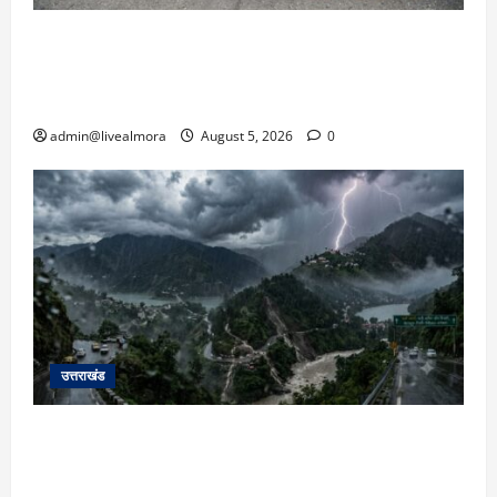
अल्मोड़ा में बाघ के हमले में नवविवाहिता की मौत से भड़का
जनाक्रोश, मोहान तिराहा पर सांकेतिक जाम लगाकर
सरकार को दी चेतावनी
admin@livealmora
August 5, 2026
0
उत्तराखंड
उत्तराखंड में आफत की बारिश: देहरादून, टिहरी, नैनीताल
और बागेश्वर में ‘येलो अलर्ट’, पहाड़ों पर आकाशीय बिजली