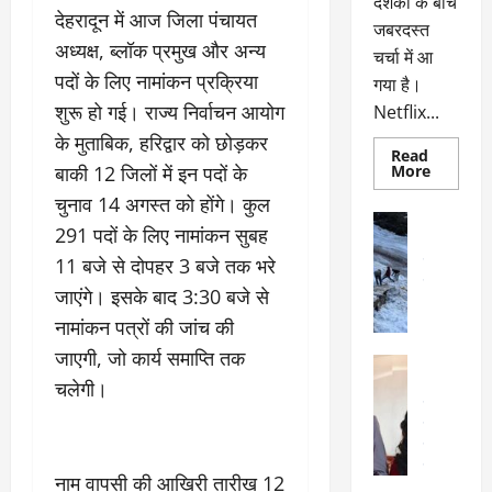
दर्शकों के बीच
देहरादून में आज जिला पंचायत
जबरदस्त
अध्यक्ष, ब्लॉक प्रमुख और अन्य
चर्चा में आ
पदों के लिए नामांकन प्रक्रिया
गया है।
शुरू हो गई। राज्य निर्वाचन आयोग
Netflix...
के मुताबिक, हरिद्वार को छोड़कर
Read
Read
बाकी 12 जिलों में इन पदों के
More
more
about
चुनाव 14 अगस्त को होंगे। कुल
ग्लोबल
अल्मोड़ा
चार्ट
291 पदों के लिए नामांकन सुबह
अल्मोड़ा और 
में
छाई
11 बजे से दोपहर 3 बजे तक भरे
उत्तराखंड
द
नेटफ्लिक्स
वायरल
वेब 
की
जाएंगे। इसके बाद 3:30 बजे से
के
‘कोहरा
2’,
नामांकन पत्रों की जांच की
दा
कहानी
र
और
जाएगी, जो कार्य समाप्ति तक
अल्मोड़ा
किरदारों
ना
अल्मोड़ा और 
ने
चलेगी।
फिर
थ
उत्तराखंड
द
मचाया
पै
वायरल
विव
तहलका
वेब स्टोरीज
द
सेलिब्रिटी
ल
नाम वापसी की आखिरी तारीख 12