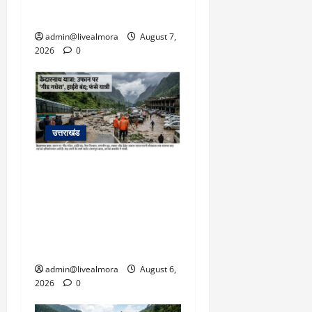
March
बचाई जान; अस्पताल में भर्ती
5,
2026
admin@livealmora
August 7,
2026
0
0
उत्तराखंड
​चारधाम यात्रा अपडेट:
केदारनाथ हाईवे पर गीड गधेरा
उफान पर, मलबा आने से
यातायात ठप; सोनप्रयाग
पार्किंग बनी ‘तालाब’
admin@livealmora
August 6,
2026
0