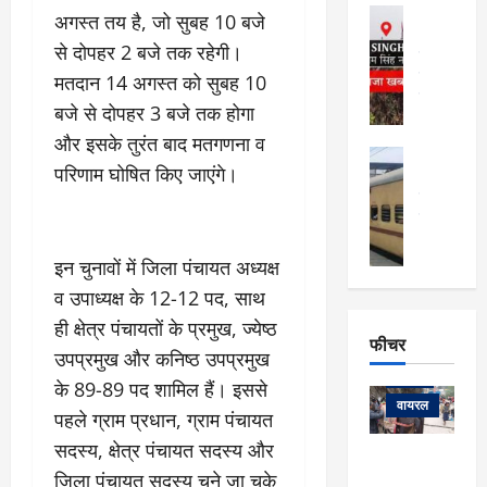
फि
मा
अल्मोड़ा
अगस्त तय है, जो सुबह 10 बजे
ल्म
र्ग
अल्मोड़ा और 
नि
से दोपहर 2 बजे तक रहेगी।
खु
उत्तराखंड
द
र्दे
वायरल
विव
ला
मतदान 14 अगस्त को सुबह 10
श
वेब स्टोरीज
,
बजे से दोपहर 3 बजे तक होगा
क
यु
हि
और इसके तुरंत बाद मतगणना व
स
व
म
अल्मोड़ा
नो
क
परिणाम घोषित किए जाएंगे।
खं
अल्मोड़ा और 
ज
की
ड
उत्तराखंड
द
मि
इ
वायरल
वेब 
आ
श्रा
ला
उ
ने
गि
ज
त्त
इन चुनावों में जिला पंचायत अध्यक्ष
से
र
के
रा
था
व उपाध्यक्ष के 12-12 पद, साथ
फ्ता
दौ
खं
बं
ही क्षेत्र पंचायतों के प्रमुख, ज्येष्ठ
र
रा
ड
फीचर
द
देश
उपप्रमुख और कनिष्ठ उपप्रमुख
:
न
:
:
फीचर
मो
ए
रे
के 89-89 पद शामिल हैं। इससे
9
ना
म्स
ल
वायरल
कि
पहले ग्राम प्रधान, ग्राम पंचायत
लि
ऋ
या
मी
सदस्य, क्षेत्र पंचायत सदस्य और
सा
षि
त्रि
केदारनाथ
में
को
के
जिला पंचायत सदस्य चुने जा चुके
यों
यात्रा के लिए