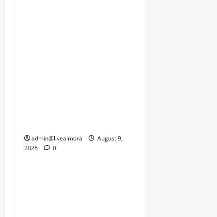
जा सकता। स्थानीय निवासी,
सेना के जवान और प्रशासन
इस समय प्रकृति की इस
दोहरी मार से जूझ रहे हैं, जहां
एक तरफ जनजीवन को पटरी
पर लाने की चुनौती है तो दूसरी
तरफ सामरिक दृष्टि से
महत्वपूर्ण सीमाओं की
कनेक्टिविटी को जल्द से जल्द
बहाल करने का दबाव है।
admin@livealmora
August 9,
2026
0
उत्तराखंड
‘उत्तराखंड में जमीन मिलना
नाइटमेयर बना’: देर रात
क्रिकेटर ऋषभ पंत ने CM