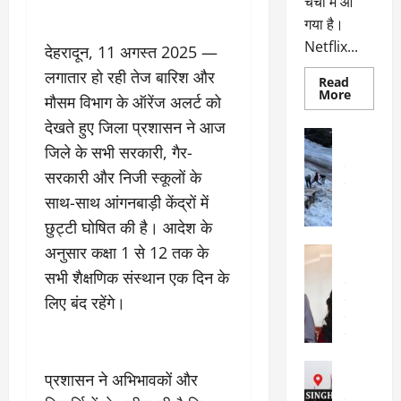
चर्चा में आ
गया है।
Netflix...
देहरादून, 11 अगस्त 2025 —
लगातार हो रही तेज बारिश और
Read
Read
More
मौसम विभाग के ऑरेंज अलर्ट को
more
about
देखते हुए जिला प्रशासन ने आज
ग्लोबल
अल्मोड़ा
चार्ट
जिले के सभी सरकारी, गैर-
अल्मोड़ा और 
में
छाई
उत्तराखंड
द
सरकारी और निजी स्कूलों के
नेटफ्लिक्स
वायरल
वेब 
की
साथ-साथ आंगनबाड़ी केंद्रों में
के
‘कोहरा
2’,
दा
छुट्टी घोषित की है। आदेश के
कहानी
र
और
अनुसार कक्षा 1 से 12 तक के
अल्मोड़ा
किरदारों
ना
अल्मोड़ा और 
ने
सभी शैक्षणिक संस्थान एक दिन के
फिर
थ
उत्तराखंड
द
मचाया
लिए बंद रहेंगे।
पै
वायरल
विव
तहलका
वेब स्टोरीज
द
सेलिब्रिटी
ल
फि
मा
अल्मोड़ा
ल्म
प्रशासन ने अभिभावकों और
र्ग
अल्मोड़ा और 
नि