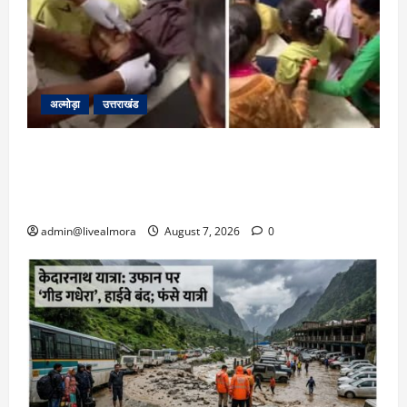
अल्मोड़ा
उत्तराखंड
अल्मोड़ा: दराती के दम पर गुलदार से भिड़ी 22 वर्षीय
बहादुर बेटी, हमला नाकाम कर बचाई जान; अस्पताल में
भर्ती
admin@livealmora
August 7, 2026
0