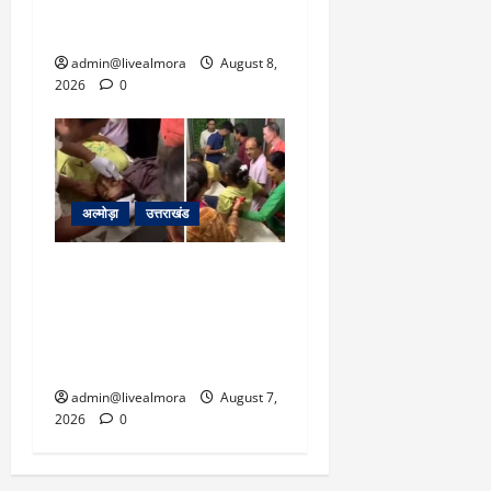
धामी से लगाई गुहार, मुख्यमंत्री
ने दिया यह आश्वासन
admin@livealmora
August 8,
2026
0
अल्मोड़ा
उत्तराखंड
अल्मोड़ा: दराती के दम पर
गुलदार से भिड़ी 22 वर्षीय
बहादुर बेटी, हमला नाकाम कर
बचाई जान; अस्पताल में भर्ती
admin@livealmora
August 7,
2026
0