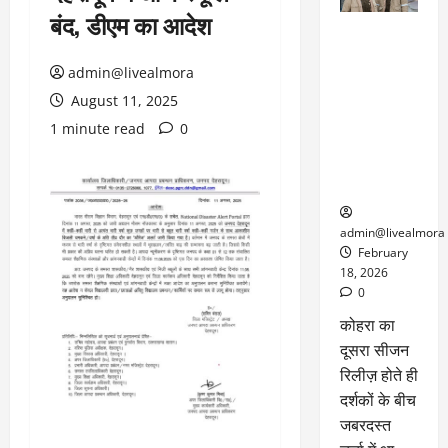
बंद, डीएम का आदेश
ग्लोबल चार्ट में
छाई
admin@livealmora
नेटफ्लिक्स
की ‘कोहरा 2’,
August 11, 2025
कहानी और
1 minute read
0
किरदारों ने
फिर मचाया
तहलका
admin@livealmora
February
18, 2026
0
कोहरा का
दूसरा सीजन
रिलीज़ होते ही
दर्शकों के बीच
जबरदस्त