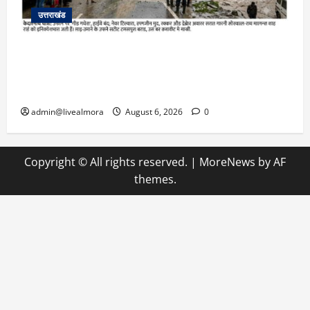
उत्तराखंड
​चारधाम यात्रा अपडेट: केदारनाथ हाईवे पर गीड गधेरा
उफान पर, मलबा आने से यातायात ठप; सोनप्रयाग
पार्किंग बनी ‘तालाब’
admin@livealmora
August 6, 2026
0
Copyright © All rights reserved.
|
MoreNews
by AF
themes.