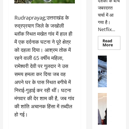
दर्शकों के बीच
जबरदस्त
चर्चा में आ
Rudraprayag;उत्तराखंड के
गया है।
रुद्रप्रयाग जिले के जखोली
Netflix...
ब्लॉक स्थित मखेत गांव में हाल ही
Read
में एक दर्दनाक घटना ने पूरे क्षेत्र
Read
More
more
को दहला दिया। आश्रम तोक में
about
ग्लोबल
रहने वाली 65 वर्षीय महिला,
अल्मोड़ा
चार्ट
अल्मोड़ा और 
में
रामेश्वरी देवी पर गुलदार ने उस
छाई
उत्तराखंड
द
नेटफ्लिक्स
समय हमला कर दिया जब वह
वायरल
वेब 
की
के
‘कोहरा
अपने घर के पास स्थित बगीचे में
2’,
दा
कहानी
निराई-गुड़ाई कर रही थीं। घटना
र
और
अल्मोड़ा
किरदारों
मंगवार की देर शाम की है, जब गांव
ना
अल्मोड़ा और 
ने
फिर
थ
की शांति अचानक हिंसा में तब्दील
उत्तराखंड
द
मचाया
पै
वायरल
विव
तहलका
हो गई।
वेब स्टोरीज
द
सेलिब्रिटी
ल