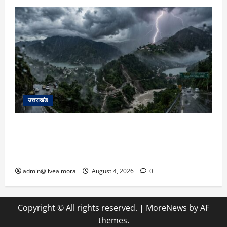
उत्तराखंड
उत्तराखंड में आफत की बारिश: देहरादून, टिहरी, नैनीताल
और बागेश्वर में ‘येलो अलर्ट’, पहाड़ों पर आकाशीय बिजली
गिरने की चेतावनी
admin@livealmora
August 4, 2026
0
Copyright © All rights reserved.
|
MoreNews
by AF
themes.