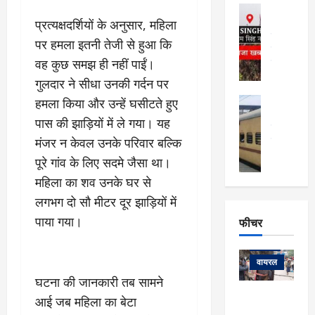
फि
मा
अल्मोड़ा
ल्म
र्ग
प्रत्यक्षदर्शियों के अनुसार, महिला
अल्मोड़ा और 
नि
खु
उत्तराखंड
द
पर हमला इतनी तेजी से हुआ कि
र्दे
वायरल
विव
ला
श
वह कुछ समझ ही नहीं पाईं।
वेब स्टोरीज
,
क
यु
हि
गुलदार ने सीधा उनकी गर्दन पर
स
व
म
अल्मोड़ा
हमला किया और उन्हें घसीटते हुए
नो
क
खं
अल्मोड़ा और 
पास की झाड़ियों में ले गया। यह
ज
की
ड
उत्तराखंड
द
मि
इ
मंजर न केवल उनके परिवार बल्कि
वायरल
वेब 
आ
श्रा
ला
उ
ने
पूरे गांव के लिए सदमे जैसा था।
गि
ज
त्त
से
महिला का शव उनके घर से
र
के
रा
था
फ्ता
लगभग दो सौ मीटर दूर झाड़ियों में
दौ
खं
बं
र
रा
ड
पाया गया।
फीचर
द
देश
:
न
:
:
फीचर
मो
ए
रे
9
ना
म्स
ल
वायरल
कि
लि
ऋ
या
घटना की जानकारी तब सामने
मी
सा
षि
त्रि
केदारनाथ
में
आई जब महिला का बेटा
को
के
यों
यात्रा के लिए