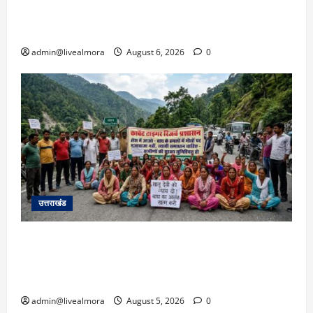
उफान पर, मलबा आने से यातायात ठप; सोनप्रयाग
पार्किंग बनी ‘तालाब’
admin@livealmora
August 6, 2026
0
उत्तराखंड
अल्मोड़ा में बाघ के हमले में नवविवाहिता की मौत से भड़का
जनाक्रोश, मोहान तिराहा पर सांकेतिक जाम लगाकर
सरकार को दी चेतावनी
admin@livealmora
August 5, 2026
0