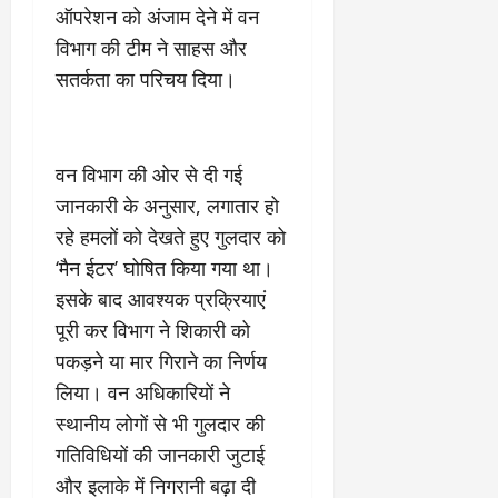
2
घो
री
न
ऑपरेशन को अंजाम देने में वन
’
षा
क्षा
प
विभाग की टीम ने साहस और
का
ल
र
ट्रे
ने
सतर्कता का परिचय दिया।
March
ल
‘
12,
March
र
लि
2025
11,
5
प
2025
0
मा
-
वन विभाग की ओर से दी गई
0
र्च
सिं
जानकारी के अनुसार, लगातार हो
को
किं
रहे हमलों को देखते हुए गुलदार को
?
ग
‘मैन ईटर’ घोषित किया गया था।
य
’
श
क
इसके बाद आवश्यक प्रक्रियाएं
की
र
पूरी कर विभाग ने शिकारी को
‘
ने
पकड़ने या मार गिराने का निर्णय
टॉ
वा
क्सि
लिया। वन अधिकारियों ने
ले
क
गा
स्थानीय लोगों से भी गुलदार की
’
य
गतिविधियों की जानकारी जुटाई
से
कों
और इलाके में निगरानी बढ़ा दी
1
को