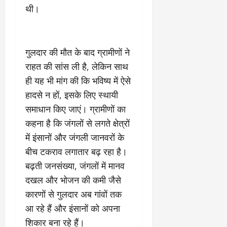
9
दि
थी।
मा
खा
र्च
या
को
आ
हो
गुलदार की मौत के बाद ग्रामीणों ने
ई
गी
ना
राहत की सांस ली है, लेकिन साथ
सी
,
ही यह भी मांग की कि भविष्य में ऐसे
धी
ब
हादसे न हों, इसके लिए स्थायी
ट
ता
क्क
या
समाधान किए जाएं। ग्रामीणों का
र
इ
कहना है कि जंगलों से लगते क्षेत्रों
से
में इंसानों और जंगली जानवरों के
क
February
बीच टकराव लगातार बढ़ रहा है।
ला
21,
2026
का
बढ़ती जनसंख्या, जंगलों में मानव
अ
दखल और भोजन की कमी जैसे
0
प
कारणों से गुलदार अब गांवों तक
मा
आ रहे हैं और इंसानों को अपना
न
शिकार बना रहे हैं।