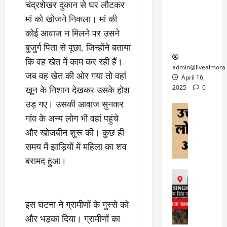
6
चंद्रशेखर दुकान से घर लौटकर
फि
श
के
घोड़ा-खच्चरों
से
ल्म
मां को खोजने निकला। मां की
में
लि
के लिए
1
ऑ
मौ
ए
कोई आवाज न मिलने पर उसने
क्वारंटीन
0
फ
त
अ
सेंटर स्थापित
फी
बुजुर्ग पिता से पूछा, जिन्होंने बताया
र
ह
ट
कि वह खेत में काम कर रही हैं।
क
म
March
ब
admin@livealmora
र
सू
जब वह खेत की ओर गया तो वहां
30,
र्फ
April 16,
ने
2025
च
ह
2025
0
खून के निशान देखकर उसके होश
वा
ना
टा
उड़ गए। उसकी आवाज सुनकर
0
ले
,
अल्मोड़ा
ई
गांव के अन्य लोग भी वहां पहुंचे
अल्मोड़ा और 
नि
या
ग
उत्तराखंड
द
र्दे
त्रा
और खोजबीन शुरू की। कुछ ही
ई
फीचर
वाय
श
से
समय में झाड़ियों में महिला का शव
विविध
वेब स
क
प
April
उ
बरामद हुआ।
प
ह
4,
त्त
र
उत्तराखंड
ले
2025
रा
देश
गं
ज
खं
फीचर
भी
0
रू
वायरल
ड
इस घटना ने ग्रामीणों के गुस्से को
र
री
स
ऊ
और भड़का दिया। ग्रामीणों का
आ
अ
मा
ध