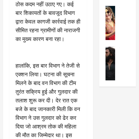
का
ठोस कदम नहीं उठाए गए। कई
श
2025
सेलिब्रिटी
ए
में
बार शिकायतों के बावजूद विभाग
मे
क
चौ
0
द्वारा केवल कागजी कार्रवाई तक ही
ह
पे
थे
सीमित रहना ग्रामीणों की नाराजगी
न
प
नं
त
र
ब
का मुख्य कारण बना रहा।
न
र
र
सेलिब्रिटी
हीं
द्द
प
र
की
कि
र
ण
तो
या
हालांकि, इस बार विभाग ने तेजी से
,
वी
मं
,
ज
एक्शन लिया। घटना की सूचना
र
च
जा
ल्द
मिलने के बाद वन विभाग की टीम
सिं
प
नें
प
ह
तुरंत सक्रिय हुई और गुलदार की
र
अ
हुं
की
क्यों
ब
चे
तलाश शुरू कर दी। देर रात एक
‘
?
क
गा
बजे के बाद जानकारी मिली कि वन
धु
’
ब
ती
विभाग ने उस गुलदार को ढेर कर
रं
:
हो
स
ध
श्रे
दिया जो आश्रम तोक की महिला
गी
रे
र
या
प
स्था
की मौत का जिम्मेदार था। इस