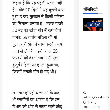
रो
प
कहना है कि यह पहली घटना नहीं
चा
म
प
डे
सेलिब्रिटी
है। बीते 10 दिनों में यह दूसरी बार
र
सिं
ट
:
ह
हुआ है जब गुलदार ने किसी महिला
जा
March
लो
न
को निशाना बनाया है। इससे पहले
नें
31,
सेलिब्रिटी
क
ग
2025
–
30 मई को डांडा गांव में रूपा देवी
से
र
ती
नामक 59 वर्षीय महिला की भी
वा
0
म
लोक कला के
न
आ
न
एक युग का
गुलदार ने खेत में काम करते समय
म
यो
रे
अंत: पद्म
ई
जान ले ली थी। इसी साल 25
ग
गा
विभूषण से
त
फरवरी को देवल गांव में भी एक
ने
में
सम्मानित
क
पी
बुजुर्ग महिला पर हमला हुआ था,
रो
मशहूर
2
सी
ज
पंडवानी
जिसमें उनकी मौत हो गई थी।
9
ए
गा
गायिका डॉ.
ट्रे
स
र
तीजन बाई का
नें
मु
दे
निधन
र
ख्य
ने
लगातार हो रही घटनाओं के बाद
द्द
प
में
admin@livealmora
भी ग्रामीणों का आरोप है कि वन
री
प्र
July 5,
March
विभाग की ओर से समय रहते कोई
क्षा
दे
2026
0
27,