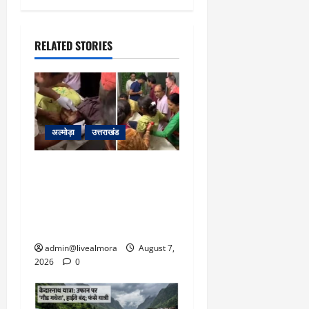
RELATED STORIES
अल्मोड़ा
उत्तराखंड
अल्मोड़ा: दराती के दम पर
गुलदार से भिड़ी 22 वर्षीय
बहादुर बेटी, हमला नाकाम कर
बचाई जान; अस्पताल में भर्ती
admin@livealmora
August 7,
2026
0