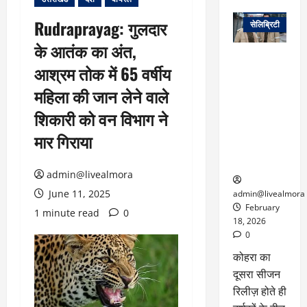
वेब स्टोरीज
Rudraprayag: गुलदार
सेलिब्रिटी
के आतंक का अंत,
ग्लोबल चार्ट में
आश्रम तोक में 65 वर्षीय
छाई
नेटफ्लिक्स
महिला की जान लेने वाले
की ‘कोहरा 2’,
शिकारी को वन विभाग ने
कहानी और
किरदारों ने
मार गिराया
फिर मचाया
तहलका
admin@livealmora
June 11, 2025
admin@livealmora
February
1 minute read
0
18, 2026
0
कोहरा का
दूसरा सीजन
रिलीज़ होते ही