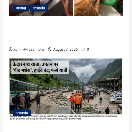
अल्मोड़ा
उत्तराखंड
अल्मोड़ा: दराती के दम पर गुलदार से भिड़ी 22 वर्षीय
बहादुर बेटी, हमला नाकाम कर बचाई जान; अस्पताल में
भर्ती
admin@livealmora
August 7, 2026
0
उत्तराखंड
​चारधाम यात्रा अपडेट: केदारनाथ हाईवे पर गीड गधेरा