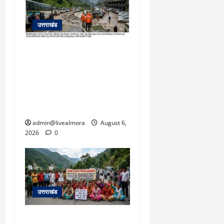
उत्तराखंड
​चारधाम यात्रा अपडेट:
केदारनाथ हाईवे पर गीड गधेरा
उफान पर, मलबा आने से
यातायात ठप; सोनप्रयाग
पार्किंग बनी ‘तालाब’
admin@livealmora
August 6,
2026
0
उत्तराखंड
अल्मोड़ा में बाघ के हमले में