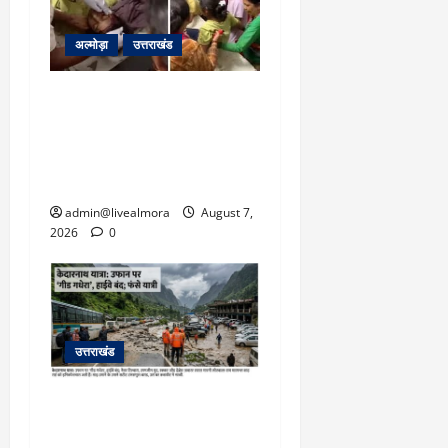
अल्मोड़ा
उत्तराखंड
अल्मोड़ा: दराती के दम पर
गुलदार से भिड़ी 22 वर्षीय
बहादुर बेटी, हमला नाकाम कर
बचाई जान; अस्पताल में भर्ती
admin@livealmora
August 7,
2026
0
उत्तराखंड
​चारधाम यात्रा अपडेट:
केदारनाथ हाईवे पर गीड गधेरा