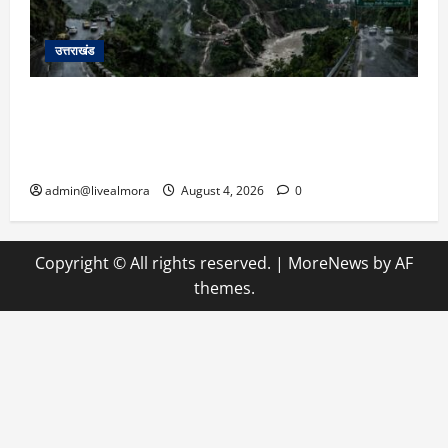
उत्तराखंड
उत्तराखंड में आफत की बारिश: देहरादून, टिहरी, नैनीताल
और बागेश्वर में ‘येलो अलर्ट’, पहाड़ों पर आकाशीय बिजली
गिरने की चेतावनी
admin@livealmora
August 4, 2026
0
Copyright © All rights reserved.
|
MoreNews
by AF
themes.