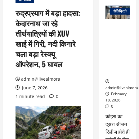
वेब स्टोरीज
रुद्रप्रयाग में बड़ा हादसा:
सेलिब्रिटी
केदारनाथ जा रहे
ग्लोबल चार्ट में
तीर्थयात्रियों की XUV
छाई
नेटफ्लिक्स
खाई में गिरी, नदी किनारे
की ‘कोहरा 2’,
चला बड़ा रेस्क्यू
कहानी और
किरदारों ने
ऑपरेशन, 5 घायल
फिर मचाया
तहलका
admin@livealmora
June 7, 2026
admin@livealmora
February
1 minute read
0
18, 2026
0
कोहरा का
दूसरा सीजन
रिलीज़ होते ही