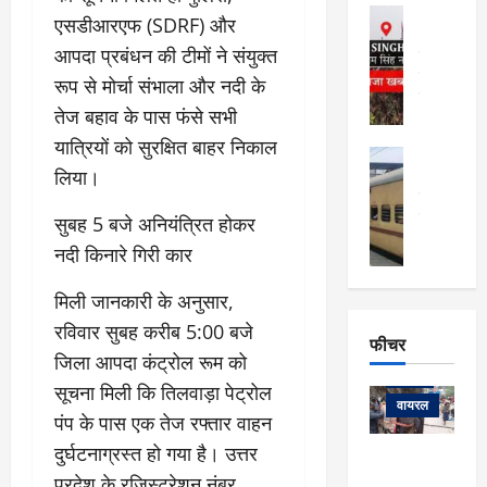
फि
मा
अल्मोड़ा
ल्म
एसडीआरएफ (SDRF) और
र्ग
अल्मोड़ा और 
नि
आपदा प्रबंधन की टीमों ने संयुक्त
खु
उत्तराखंड
द
र्दे
वायरल
विव
ला
रूप से मोर्चा संभाला और नदी के
श
वेब स्टोरीज
,
तेज बहाव के पास फंसे सभी
क
यु
हि
स
व
यात्रियों को सुरक्षित बाहर निकाल
म
अल्मोड़ा
नो
क
खं
लिया।
अल्मोड़ा और 
ज
की
ड
उत्तराखंड
द
मि
इ
वायरल
वेब 
आ
​सुबह 5 बजे अनियंत्रित होकर
श्रा
ला
उ
ने
नदी किनारे गिरी कार
गि
ज
त्त
से
र
के
रा
था
​मिली जानकारी के अनुसार,
फ्ता
दौ
खं
बं
रविवार सुबह करीब 5:00 बजे
र
रा
ड
फीचर
द
देश
:
न
:
जिला आपदा कंट्रोल रूम को
:
फीचर
मो
ए
रे
9
सूचना मिली कि तिलवाड़ा पेट्रोल
ना
म्स
ल
वायरल
कि
पंप के पास एक तेज रफ्तार वाहन
लि
ऋ
या
मी
दुर्घटनाग्रस्त हो गया है। उत्तर
सा
षि
त्रि
केदारनाथ
में
को
के
यों
प्रदेश के रजिस्ट्रेशन नंबर
यात्रा के लिए