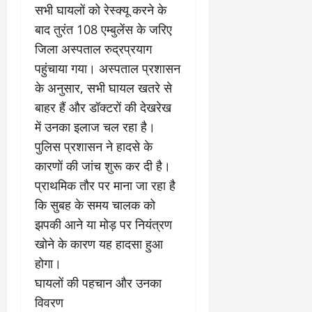
2
घो
री
न
​सभी घायलों को रेस्क्यू करने के
’
षा
क्षा
प
बाद तुरंत 108 एम्बुलेंस के जरिए
का
ल
र
ट्रे
ने
जिला अस्पताल रुद्रप्रयाग
March
ल
‘
12,
पहुंचाया गया। अस्पताल प्रशासन
March
र
लि
2025
11,
के अनुसार, सभी घायल खतरे से
5
प
2025
0
बाहर हैं और डॉक्टरों की देखरेख
मा
-
0
र्च
सिं
में उनका इलाज चल रहा है।
को
किं
पुलिस प्रशासन ने हादसे के
?
ग
कारणों की जांच शुरू कर दी है।
य
’
श
प्राथमिक तौर पर माना जा रहा है
क
की
र
कि सुबह के समय चालक को
‘
ने
झपकी आने या मोड़ पर नियंत्रण
टॉ
वा
खोने के कारण यह हादसा हुआ
क्सि
ले
क
गा
होगा।
’
य
​घायलों की पहचान और उनका
से
कों
विवरण
1
को