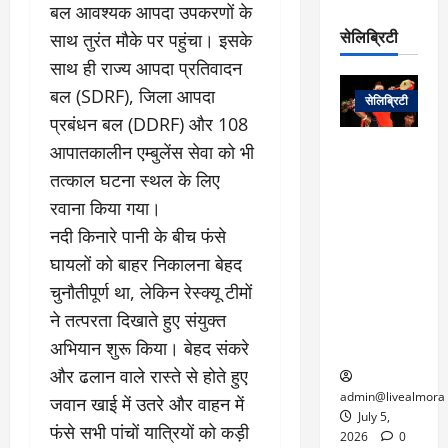
रो
प
बल आवश्यक आपदा उपकरणों के
चा
म
प
डे
सेलिब्रिटी
साथ तुरंत मौके पर पहुंचा। इसके
र
सिं
ट
:
ह
साथ ही राज्य आपदा प्रतिवादन
जा
March
लो
न
नें
बल (SDRF), जिला आपदा
31,
सेलिब्रिटी
क
ग
2025
–
प्रबंधन बल (DDRF) और 108
से
र
ती
आपातकालीन एम्बुलेंस सेवा को भी
वा
0
म
लोक कला के
न
आ
न
एक युग का
तत्काल घटना स्थल के लिए
म
यो
रे
अंत: पद्म
ई
रवाना किया गया।
ग
गा
विभूषण से
त
​नदी किनारे पानी के बीच फंसे
ने
में
सम्मानित
क
पी
रो
मशहूर
घायलों को बाहर निकालना बेहद
2
सी
ज
पंडवानी
चुनौतीपूर्ण था, लेकिन रेस्क्यू टीमों
9
ए
गा
गायिका डॉ.
ट्रे
ने तत्परता दिखाते हुए संयुक्त
स
र
तीजन बाई का
नें
अभियान शुरू किया। बेहद संकरे
मु
दे
निधन
र
ख्य
ने
और ढलान वाले रास्ते से होते हुए
द्द
प
में
admin@livealmora
जवान खाई में उतरे और वाहन में
री
प्र
July 5,
March
फंसे सभी पांचों यात्रियों को कड़ी
क्षा
दे
2026
0
27,