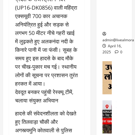
6
फि
श
के
घोड़ा-खच्चरों
से
(UP16-DK0856) वाली महिंद्रा
ल्म
में
लि
के लिए
1
एक्सयूवी 700 कार अचानक
ऑ
मौ
ए
क्वारंटीन
0
फ
त
अनियंत्रित हुई और सड़क से
अ
सेंटर स्थापित
फी
र
ह
लगभग 50 मीटर नीचे गहरी खाई
ट
क
म
March
ब
admin@livealmora
में लुढ़कते हुए अलकनंदा नदी के
र
सू
30,
र्फ
April 16,
किनारे पानी में जा फंसी। सुबह के
ने
2025
च
ह
2025
0
वा
ना
समय हुए इस हादसे के बाद मौके
टा
0
ले
,
अल्मोड़ा
ई
पर चीख-पुकार मच गई। स्थानीय
अल्मोड़ा और 
नि
या
ग
लोगों की सूचना पर प्रशासन तुरंत
उत्तराखंड
द
र्दे
त्रा
ई
फीचर
वाय
हरकत में आया।
श
से
विविध
वेब स
क
प
​देवदूत बनकर पहुंची रेस्क्यू टीमें,
April
उ
प
ह
4,
चलाया संयुक्त अभियान
त्त
र
उत्तराखंड
ले
2025
रा
देश
गं
ज
​हादसे की संवेदनशीलता को देखते
खं
फीचर
भी
0
रू
वायरल
ड
हुए तिलवाड़ा चौकी और
र
री
स
ऊ
आ
अगस्त्यमुनि कोतवाली से पुलिस
अ
मा
ध