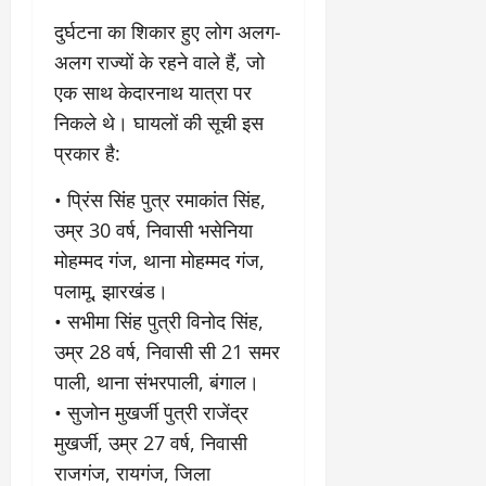
9
दि
​दुर्घटना का शिकार हुए लोग अलग-
मा
खा
अलग राज्यों के रहने वाले हैं, जो
र्च
या
को
आ
एक साथ केदारनाथ यात्रा पर
हो
ई
निकले थे। घायलों की सूची इस
गी
ना
प्रकार है:
सी
,
धी
ब
• प्रिंस सिंह पुत्र रमाकांत सिंह,
ट
ता
उम्र 30 वर्ष, निवासी भसेनिया
क्क
या
र
इ
मोहम्मद गंज, थाना मोहम्मद गंज,
से
पलामू, झारखंड।
क
February
• सभीमा सिंह पुत्री विनोद सिंह,
ला
21,
2026
उम्र 28 वर्ष, निवासी सी 21 समर
का
अ
पाली, थाना संभरपाली, बंगाल।
0
प
• सुजोन मुखर्जी पुत्री राजेंद्र
मा
मुखर्जी, उम्र 27 वर्ष, निवासी
न
राजगंज, रायगंज, जिला