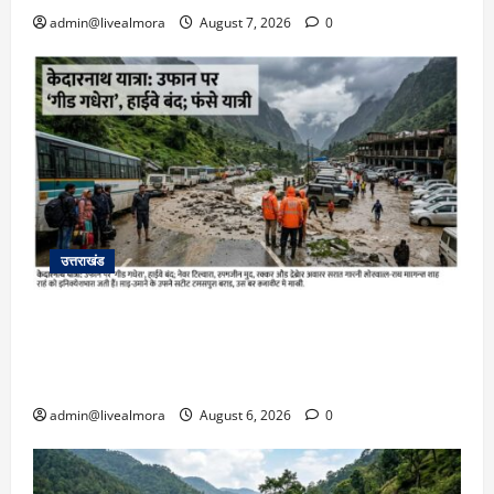
admin@livealmora
August 7, 2026
0
उत्तराखंड
​चारधाम यात्रा अपडेट: केदारनाथ हाईवे पर गीड गधेरा
उफान पर, मलबा आने से यातायात ठप; सोनप्रयाग
पार्किंग बनी ‘तालाब’
admin@livealmora
August 6, 2026
0