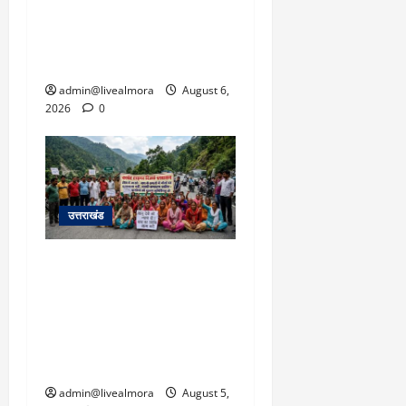
उफान पर, मलबा आने से
यातायात ठप; सोनप्रयाग
पार्किंग बनी ‘तालाब’
admin@livealmora
August 6,
2026
0
उत्तराखंड
अल्मोड़ा में बाघ के हमले में
नवविवाहिता की मौत से भड़का
जनाक्रोश, मोहान तिराहा पर
सांकेतिक जाम लगाकर
सरकार को दी चेतावनी
admin@livealmora
August 5,