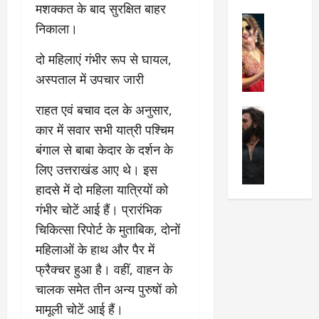
मशक्कत के बाद सुरक्षित बाहर
का
श
2025
सेलिब्रिटी
ए
में
निकाला।
मे
क
चौ
0
ह
पे
थे
​दो महिलाएं गंभीर रूप से घायल,
न
प
नं
अस्पताल में उपचार जारी
त
र
ब
न
र
र
​राहत एवं बचाव दल के अनुसार,
सेलिब्रिटी
हीं
द्द
प
कार में सवार सभी यात्री पश्चिम
र
की
कि
र
ण
तो
बंगाल से बाबा केदार के दर्शन के
या
,
वी
मं
,
ज
लिए उत्तराखंड आए थे। इस
र
च
जा
ल्द
हादसे में दो महिला यात्रियों को
सिं
प
नें
प
गंभीर चोटें आई हैं। प्रारंभिक
ह
र
अ
हुं
की
क्यों
ब
चे
चिकित्सा रिपोर्ट के मुताबिक, दोनों
‘
?
क
गा
महिलाओं के हाथ और पैर में
धु
’
ब
ती
फ्रैक्चर हुआ है। वहीं, वाहन के
रं
:
हो
स
ध
चालक समेत तीन अन्य पुरुषों को
श्रे
गी
रे
र
या
प
स्था
मामूली चोटें आई हैं।