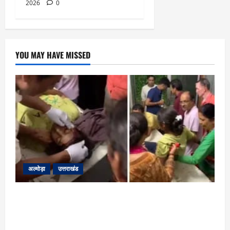
2026
0
YOU MAY HAVE MISSED
अल्मोड़ा
उत्तराखंड
अल्मोड़ा: दराती के दम पर गुलदार से भिड़ी 22 वर्षीय
बहादुर बेटी, हमला नाकाम कर बचाई जान; अस्पताल में
भर्ती