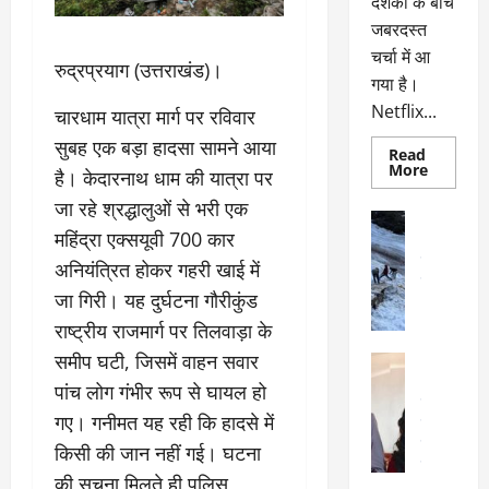
दर्शकों के बीच
जबरदस्त
चर्चा में आ
रुद्रप्रयाग (उत्तराखंड)।
गया है।
Netflix...
चारधाम यात्रा मार्ग पर रविवार
सुबह एक बड़ा हादसा सामने आया
Read
Read
More
है। केदारनाथ धाम की यात्रा पर
more
about
जा रहे श्रद्धालुओं से भरी एक
ग्लोबल
अल्मोड़ा
चार्ट
महिंद्रा एक्सयूवी 700 कार
अल्मोड़ा और 
में
छाई
उत्तराखंड
द
अनियंत्रित होकर गहरी खाई में
नेटफ्लिक्स
वायरल
वेब 
की
जा गिरी। यह दुर्घटना गौरीकुंड
के
‘कोहरा
2’,
दा
राष्ट्रीय राजमार्ग पर तिलवाड़ा के
कहानी
र
और
समीप घटी, जिसमें वाहन सवार
अल्मोड़ा
किरदारों
ना
अल्मोड़ा और 
ने
पांच लोग गंभीर रूप से घायल हो
फिर
थ
उत्तराखंड
द
मचाया
गए। गनीमत यह रही कि हादसे में
पै
वायरल
विव
तहलका
वेब स्टोरीज
द
किसी की जान नहीं गई। घटना
सेलिब्रिटी
ल
की सूचना मिलते ही पुलिस,