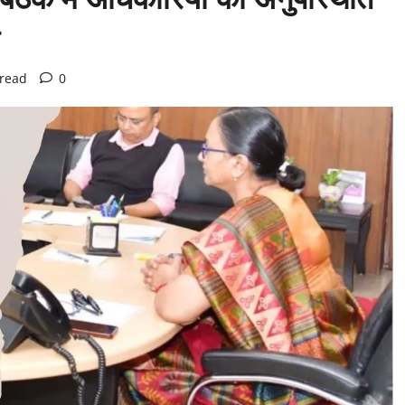
 read
0