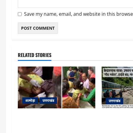
Save my name, email, and website in this browse
RELATED STORIES
अल्मोड़ा
उत्तराखंड
उत्तराखंड
अल्मोड़ा: दराती के दम पर गुलदार से भिड़ी
​चारधाम यात्रा 
22 वर्षीय बहादुर बेटी, हमला नाकाम कर
पर गीड गधेरा उ
बचाई जान; अस्पताल में भर्ती
यातायात ठप; सोनप