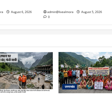
चेतावनी
ra
August 6, 2026
admin@livealmora
August 5, 2026
0
उत्तराखंड
रा अपडेट: केदारनाथ हाईवे पर गीड
अल्मोड़ा में बाघ के हमले में नवविव
र, मलबा आने से यातायात ठप;
से भड़का जनाक्रोश, मोहान तिराहा