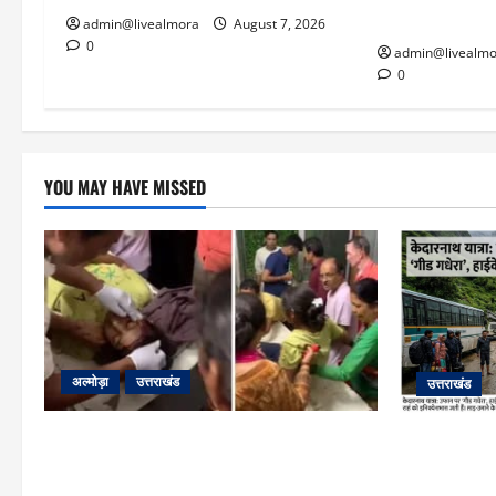
‘तालाब’
admin@livealmora
August 7, 2026
0
admin@livealmo
0
YOU MAY HAVE MISSED
अल्मोड़ा
उत्तराखंड
उत्तराखंड
अल्मोड़ा: दराती के दम पर गुलदार से भिड़ी 22
​चारधाम यात्
वर्षीय बहादुर बेटी, हमला नाकाम कर बचाई जान;
गधेरा उफान प