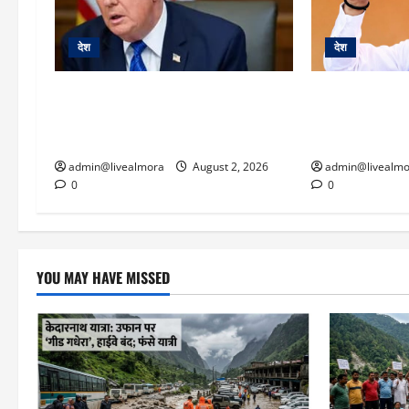
देश
देश
ट्रंप का बड़ा कदम: ‘WW-2 जैसी तैयारी’
NEET विवाद और ज
के बावजूद ईरान पर टाला हमला, बोले-
के बीच बड़ा फेरबदल
‘दुनिया की भलाई के लिए रोका कदम’
प्रधान ने पद से 
admin@livealmora
August 2, 2026
admin@livealmo
0
0
YOU MAY HAVE MISSED