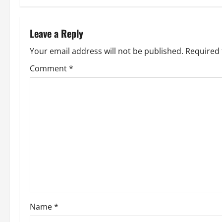
t
n
Leave a Reply
a
Your email address will not be published.
Required 
v
Comment
*
i
g
a
t
i
o
Name
*
n