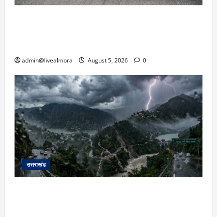
अल्मोड़ा में बाघ के हमले में नवविवाहिता की मौत से भड़का
जनाक्रोश, मोहान तिराहा पर सांकेतिक जाम लगाकर
सरकार को दी चेतावनी
admin@livealmora
August 5, 2026
0
उत्तराखंड
उत्तराखंड में आफत की बारिश: देहरादून, टिहरी, नैनीताल
और बागेश्वर में ‘येलो अलर्ट’, पहाड़ों पर आकाशीय बिजली