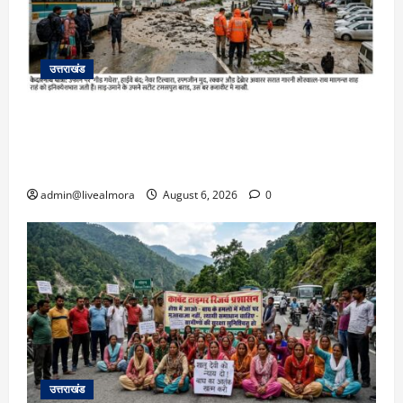
उत्तराखंड
​चारधाम यात्रा अपडेट: केदारनाथ हाईवे पर गीड गधेरा
उफान पर, मलबा आने से यातायात ठप; सोनप्रयाग
पार्किंग बनी ‘तालाब’
admin@livealmora
August 6, 2026
0
उत्तराखंड