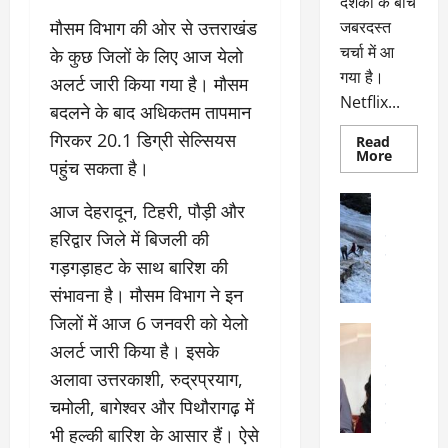
दर्शकों के बीच
मौसम विभाग की ओर से उत्तराखंड
जबरदस्त
चर्चा में आ
के कुछ जिलों के लिए आज येलो
गया है।
अलर्ट जारी किया गया है। मौसम
Netflix...
बदलने के बाद अधिकतम तापमान
गिरकर 20.1 डिग्री सेल्सियस
Read
Read
More
पहुंच सकता है।
more
about
ग्लोबल
अल्मोड़ा
आज देहरादून, टिहरी, पौड़ी और
चार्ट
अल्मोड़ा और 
में
हरिद्वार जिले में बिजली की
छाई
उत्तराखंड
द
नेटफ्लिक्स
वायरल
वेब 
गड़गड़ाहट के साथ बारिश की
की
के
‘कोहरा
संभावना है। मौसम विभाग ने इन
2’,
दा
कहानी
जिलों में आज 6 जनवरी को येलो
र
और
अल्मोड़ा
किरदारों
ना
अलर्ट जारी किया है। इसके
अल्मोड़ा और 
ने
फिर
थ
उत्तराखंड
द
अलावा उत्तरकाशी, रुद्रप्रयाग,
मचाया
पै
वायरल
विव
तहलका
चमोली, बागेश्वर और पिथौरागढ़ में
वेब स्टोरीज
द
सेलिब्रिटी
ल
भी हल्की बारिश के आसार हैं। ऐसे