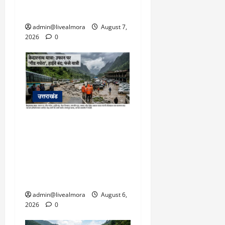
March
बचाई जान; अस्पताल में भर्ती
5,
2026
admin@livealmora
August 7,
2026
0
0
उत्तराखंड
​चारधाम यात्रा अपडेट:
केदारनाथ हाईवे पर गीड गधेरा
उफान पर, मलबा आने से
यातायात ठप; सोनप्रयाग
पार्किंग बनी ‘तालाब’
admin@livealmora
August 6,
2026
0