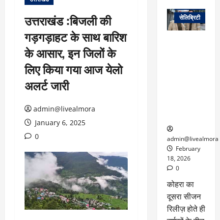
वेब स्टोरीज
उत्तराखंड :बिजली की
सेलिब्रिटी
गड़गड़ाहट के साथ बारिश
ग्लोबल चार्ट में
के आसार, इन जिलों के
छाई
नेटफ्लिक्स
लिए किया गया आज येलो
की ‘कोहरा 2’,
अलर्ट जारी
कहानी और
किरदारों ने
फिर मचाया
admin@livealmora
तहलका
January 6, 2025
0
admin@livealmora
February
18, 2026
0
कोहरा का
दूसरा सीजन
रिलीज़ होते ही