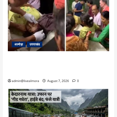
अल्मोड़ा
उत्तराखंड
अल्मोड़ा: दराती के दम पर गुलदार से भिड़ी 22 वर्षीय
बहादुर बेटी, हमला नाकाम कर बचाई जान; अस्पताल में
भर्ती
admin@livealmora
August 7, 2026
0