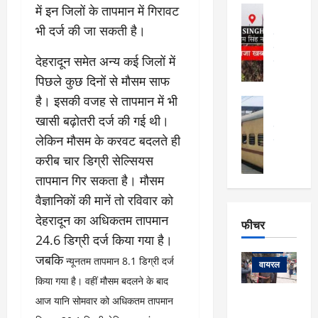
फि
मा
में इन जिलों के तापमान में गिरावट
अल्मोड़ा
ल्म
र्ग
अल्मोड़ा और 
भी दर्ज की जा सकती है।
नि
खु
उत्तराखंड
द
र्दे
वायरल
विव
ला
देहरादून समेत अन्य कई जिलों में
श
वेब स्टोरीज
,
क
यु
पिछले कुछ दिनों से मौसम साफ
हि
स
व
म
है। इसकी वजह से तापमान में भी
अल्मोड़ा
नो
क
खं
अल्मोड़ा और 
खासी बढ़ोतरी दर्ज की गई थी।
ज
की
ड
उत्तराखंड
द
लेकिन मौसम के करवट बदलते ही
मि
इ
वायरल
वेब 
आ
श्रा
ला
उ
करीब चार डिग्री सेल्सियस
ने
गि
ज
त्त
से
तापमान गिर सकता है। मौसम
र
के
रा
था
वैज्ञानिकों की मानें तो रविवार को
फ्ता
दौ
खं
बं
र
रा
देहरादून का अधिकतम तापमान
ड
फीचर
द
देश
:
न
:
24.6 डिग्री दर्ज किया गया है।
:
फीचर
मो
ए
रे
9
जबकि
न्यूनतम तापमान 8.1 डिग्री दर्ज
ना
म्स
ल
वायरल
कि
लि
ऋ
किया गया है। वहीं मौसम बदलने के बाद
या
मी
सा
षि
त्रि
केदारनाथ
आज यानि सोमवार को अधिकतम तापमान
में
को
के
यों
यात्रा के लिए