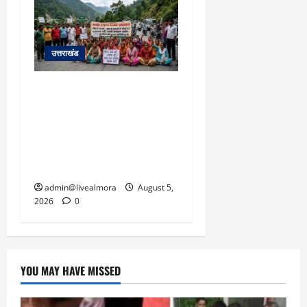
उत्तराखंड
अल्मोड़ा में बाघ के हमले में
नवविवाहिता की मौत से भड़का
जनाक्रोश, मोहान तिराहा पर
सांकेतिक जाम लगाकर
सरकार को दी चेतावनी
admin@livealmora
August 5,
2026
0
YOU MAY HAVE MISSED