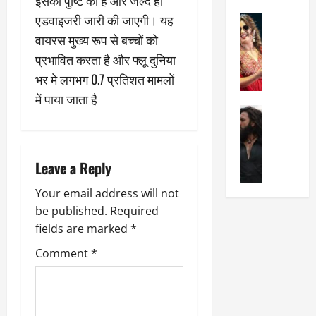
v
का
श
2025
एडवाइजरी जारी की जाएगी। यह
सेलिब्रिटी
ए
में
i
मे
वायरस मुख्य रूप से बच्चों को
क
चौ
0
ह
पे
g
थे
प्रभावित करता है और फ्लू दुनिया
न
प
नं
भर मे लगभग 0.7 प्रतिशत मामलों
त
a
र
ब
में पाया जाता है
न
र
र
सेलिब्रिटी
t
हीं
द्द
प
र
की
कि
र
i
ण
तो
या
,
वी
मं
,
ज
Leave a Reply
o
र
च
जा
ल्द
सिं
प
Your email address will not
नें
प
n
ह
र
अ
हुं
be published.
Required
की
क्यों
ब
चे
fields are marked
*
‘
?
क
गा
Comment
*
धु
’
ब
ती
रं
:
हो
स
ध
श्रे
गी
रे
र
या
प
स्था