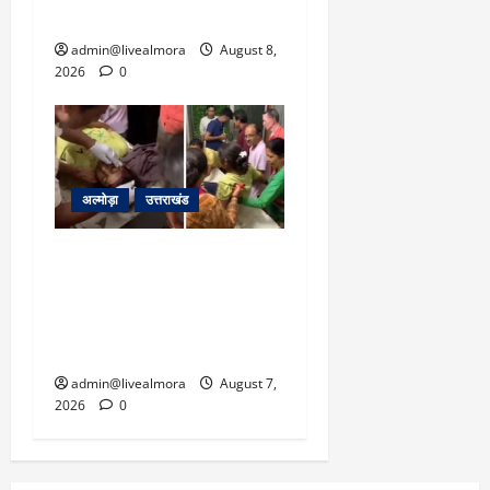
ने दिया यह आश्वासन
admin@livealmora
August 8,
2026
0
अल्मोड़ा
उत्तराखंड
अल्मोड़ा: दराती के दम पर
गुलदार से भिड़ी 22 वर्षीय
बहादुर बेटी, हमला नाकाम कर
बचाई जान; अस्पताल में भर्ती
admin@livealmora
August 7,
2026
0