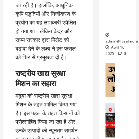
6
फि
श
जा रही है। हालाँकि, आधुनिक
के
घोड़ा-खच्चरों
से
ल्म
में
लि
के लिए
कृषि पद्धतियों और निजीकरण के
1
ऑ
मौ
ए
क्वारंटीन
0
प्रयोग का यह लाभकारी उपेक्षित
फ
त
अ
सेंटर स्थापित
फी
हो गया था। लेकिन केंद्र और
र
ह
ट
क
म
राज्य सरकार द्वारा मिलेट को
March
ब
admin@livealmora
र
सू
30,
र्फ
बढ़ावा देने के लक्ष्य ने इस फसल
April 16,
ने
2025
च
ह
2025
0
को फिर से प्रमुखता दी है।
वा
ना
टा
0
ले
,
अल्मोड़ा
ई
राष्ट्रीय खाद्य सुरक्षा
अल्मोड़ा और 
नि
या
ग
उत्तराखंड
द
र्दे
त्रा
मिशन का सहारा
ई
फीचर
वाय
श
से
विविध
वेब स
क
प
मंडुवा को राष्ट्रीय खाद्य सुरक्षा
April
उ
प
ह
4,
मिशन के तहत शामिल किया गया
त्त
र
उत्तराखंड
ले
2025
रा
देश
है। इस पहल के तहत किसानों को
गं
ज
खं
फीचर
भी
0
रू
प्रोत्साहित किया जा रहा है और
वायरल
ड
र
री
उनके उत्पादों को न्यूनतम समर्थन
स
ऊ
आ
अ
मा
ध
मूल्य पर खरीदा जा रहा है। इससे