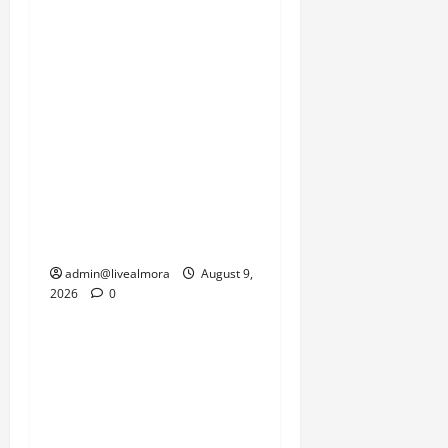
सेना के जवान और प्रशासन
इस समय प्रकृति की इस
दोहरी मार से जूझ रहे हैं, जहां
एक तरफ जनजीवन को पटरी
पर लाने की चुनौती है तो दूसरी
तरफ सामरिक दृष्टि से
महत्वपूर्ण सीमाओं की
कनेक्टिविटी को जल्द से जल्द
बहाल करने का दबाव है।
admin@livealmora
August 9,
2026
0
उत्तराखंड
‘उत्तराखंड में जमीन मिलना
नाइटमेयर बना’: देर रात
क्रिकेटर ऋषभ पंत ने CM
धामी से लगाई गुहार, मुख्यमंत्री