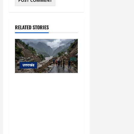
RELATED STORIES
उत्तराखंड
यहाँ पिथौरागढ़ (उत्तराखंड) में
हो रही भारी बारिश, भूस्खलन
और नदियों के जलस्तर बढ़ने
से जुड़ी संपूर्ण जानकारी के
आधार पर तैयार की गई एक
विस्तृत और मौलिक समाचार
रिपोर्ट (News Article) दी गई