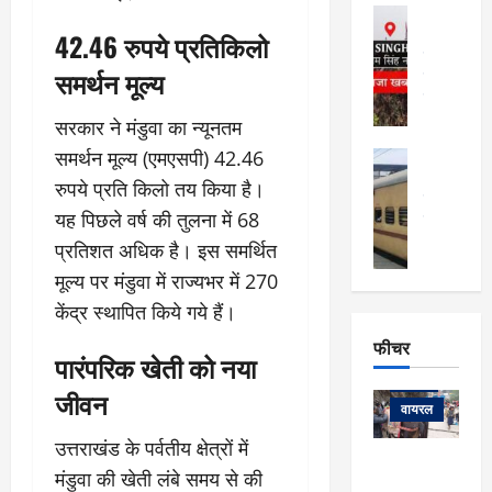
फि
मा
अल्मोड़ा
ल्म
र्ग
अल्मोड़ा और 
42.46 रुपये प्रतिकिलो
नि
खु
उत्तराखंड
द
र्दे
समर्थन मूल्य
वायरल
विव
ला
श
वेब स्टोरीज
,
क
यु
सरकार ने मंडुवा का न्यूनतम
हि
स
व
म
समर्थन मूल्य (एमएसपी) 42.46
अल्मोड़ा
नो
क
खं
अल्मोड़ा और 
रुपये प्रति किलो तय किया है।
ज
की
ड
उत्तराखंड
द
मि
इ
यह पिछले वर्ष की तुलना में 68
वायरल
वेब 
आ
श्रा
ला
उ
प्रतिशत अधिक है। इस समर्थित
ने
गि
ज
त्त
से
मूल्य पर मंडुवा में राज्यभर में 270
र
के
रा
था
केंद्र स्थापित किये गये हैं।
फ्ता
दौ
खं
बं
र
रा
ड
फीचर
द
देश
पारंपरिक खेती को नया
:
न
:
:
फीचर
मो
ए
रे
9
जीवन
ना
म्स
ल
वायरल
कि
लि
ऋ
या
मी
उत्तराखंड के पर्वतीय क्षेत्रों में
सा
षि
त्रि
केदारनाथ
में
मंडुवा की खेती लंबे समय से की
को
के
यों
यात्रा के लिए