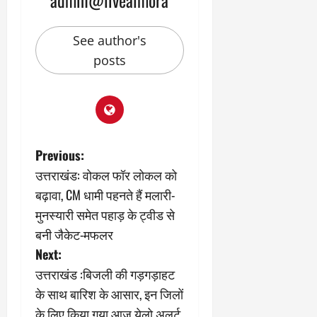
2
घो
री
न
’
षा
क्षा
प
का
ल
र
See author's
ट्रे
ने
March
posts
ल
‘
12,
March
र
लि
2025
11,
5
प
2025
0
मा
-
0
र्च
सिं
को
किं
P
Previous:
?
ग
य
’
उत्तराखंड: वोकल फॉर लोकल को
o
श
क
बढ़ावा, CM धामी पहनते हैं मलारी-
की
र
s
मुनस्यारी समेत पहाड़ के ट्वीड से
‘
ने
बनी जैकेट-मफलर
टॉ
वा
t
क्सि
ले
Next:
क
गा
n
उत्तराखंड :बिजली की गड़गड़ाहट
’
य
के साथ बारिश के आसार, इन जिलों
से
कों
a
1
के लिए किया गया आज येलो अलर्ट
को