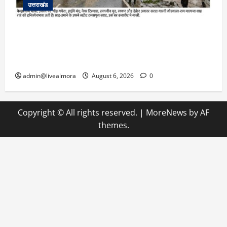
उत्तराखंड
​चारधाम यात्रा अपडेट: केदारनाथ हाईवे पर गीड गधेरा
उफान पर, मलबा आने से यातायात ठप; सोनप्रयाग
पार्किंग बनी ‘तालाब’
admin@livealmora
August 6, 2026
0
Copyright © All rights reserved.
|
MoreNews
by AF
themes.