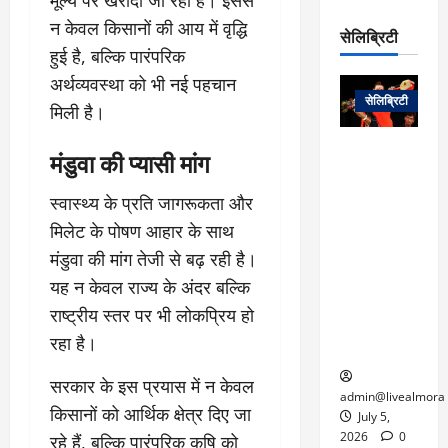
रो
प
चा
म
न केवल किसानों की आय में वृद्धि
प
डे
सेलिब्रिटी
र
सिं
ट
हुई है, बल्कि पारंपरिक
:
ह
जा
March
अर्थव्यवस्था को भी नई पहचान
लो
न
नें
31,
सेलिब्रिटी
क
ग
मिली है।
2025
–
से
र
ती
वा
0
म
लोक कला के
मंडुवा की प्यासी मांग
न
आ
न
एक युग का
म
यो
रे
अंत: पद्म
स्वास्थ्य के प्रति जागरूकता और
ई
ग
गा
विभूषण से
त
मिलेट के पोषण आहार के साथ
ने
में
सम्मानित
क
मंडुवा की मांग तेजी से बढ़ रही है।
पी
रो
मशहूर
2
सी
ज
पंडवानी
यह न केवल राज्य के अंदर बल्कि
9
ए
गा
गायिका डॉ.
राष्ट्रीय स्तर पर भी लोकप्रिय हो
ट्रे
स
र
तीजन बाई का
नें
रहा है।
मु
दे
निधन
र
ख्य
ने
द्द
सरकार के इस प्रयास में न केवल
प
में
admin@livealmora
किसानों को आर्थिक क्षेत्र दिए जा
री
प्र
July 5,
March
क्षा
दे
2026
0
रहे हैं, बल्कि पारंपरिक कृषि को
27,