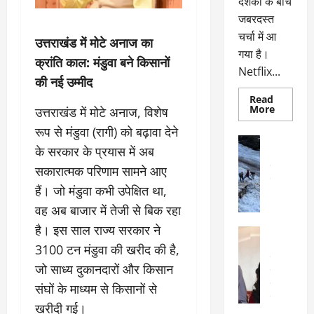
दर्शकों के बीच
जबरदस्त
चर्चा में आ
उत्तराखंड में मोटे अनाज का
गया है।
क्रांति काल: मंडुवा बने किसानों
Netflix...
की नई उम्मीद
Read
Read
More
उत्तराखंड में मोटे अनाज, विशेष
more
about
रूप से मंडुवा (रागी) को बढ़ावा देने
ग्लोबल
अल्मोड़ा
चार्ट
के सरकार के प्रयास में अब
अल्मोड़ा और 
में
छाई
उत्तराखंड
द
सकारात्मक परिणाम सामने आए
नेटफ्लिक्स
वायरल
वेब 
की
हैं। जो मंडुवा कभी उपेक्षित था,
के
‘कोहरा
2’,
वह अब बाजार में तेजी से बिक रहा
दा
कहानी
र
और
है। इस साल राज्य सरकार ने
अल्मोड़ा
किरदारों
ना
अल्मोड़ा और 
ने
3100 टन मंडुवा की खरीद की है,
फिर
थ
उत्तराखंड
द
मचाया
जो साध्य दुकानदारों और किसान
पै
वायरल
विव
तहलका
वेब स्टोरीज
संघों के माध्यम से किसानों से
द
सेलिब्रिटी
ल
खरीदी गई।