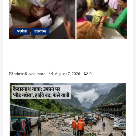
अल्मोड़ा
उत्तराखंड
अल्मोड़ा: दराती के दम पर गुलदार से भिड़ी 22 वर्षीय
बहादुर बेटी, हमला नाकाम कर बचाई जान; अस्पताल में
भर्ती
admin@livealmora
August 7, 2026
0