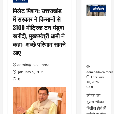
वेब स्टोरीज
मिलेट मिशन: उत्तराखंड
सेलिब्रिटी
में सरकार ने किसानों से
ग्लोबल चार्ट में
3100 मीट्रिक टन मंडुवा
छाई
नेटफ्लिक्स
खरीदी, मुख्यमंत्री धामी ने
की ‘कोहरा 2’,
कहा- अच्छे परिणाम सामने
कहानी और
किरदारों ने
आए
फिर मचाया
तहलका
admin@livealmora
January 5, 2025
admin@livealmora
February
0
18, 2026
0
कोहरा का
दूसरा सीजन
रिलीज़ होते ही