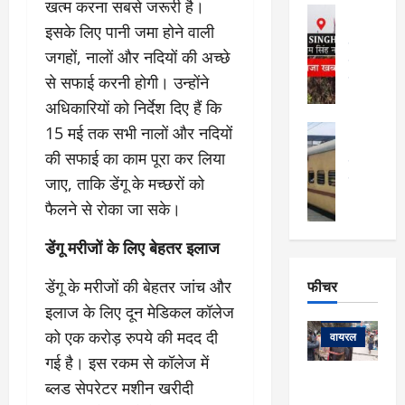
फि
खत्म करना सबसे जरूरी है।
मा
अल्मोड़ा
ल्म
र्ग
इसके लिए पानी जमा होने वाली
अल्मोड़ा और 
नि
खु
उत्तराखंड
द
जगहों, नालों और नदियों की अच्छे
र्दे
वायरल
विव
ला
श
से सफाई करनी होगी। उन्होंने
वेब स्टोरीज
,
क
यु
हि
अधिकारियों को निर्देश दिए हैं कि
स
व
म
अल्मोड़ा
15 मई तक सभी नालों और नदियों
नो
क
खं
अल्मोड़ा और 
की सफाई का काम पूरा कर लिया
ज
की
ड
उत्तराखंड
द
मि
इ
जाए, ताकि डेंगू के मच्छरों को
वायरल
वेब 
आ
श्रा
ला
उ
ने
फैलने से रोका जा सके।
गि
ज
त्त
से
र
के
रा
था
डेंगू मरीजों के लिए बेहतर इलाज
फ्ता
दौ
खं
बं
र
रा
ड
फीचर
द
डेंगू के मरीजों की बेहतर जांच और
देश
:
न
:
:
इलाज के लिए दून मेडिकल कॉलेज
फीचर
मो
ए
रे
9
को एक करोड़ रुपये की मदद दी
ना
म्स
ल
वायरल
कि
लि
ऋ
या
गई है। इस रकम से कॉलेज में
मी
सा
षि
त्रि
केदारनाथ
में
ब्लड सेपरेटर मशीन खरीदी
को
के
यों
यात्रा के लिए