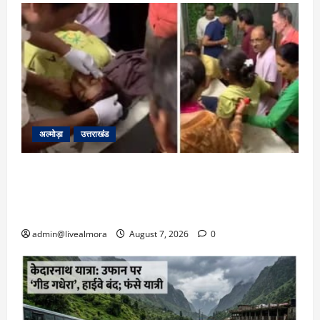
अल्मोड़ा
उत्तराखंड
अल्मोड़ा: दराती के दम पर गुलदार से भिड़ी 22 वर्षीय
बहादुर बेटी, हमला नाकाम कर बचाई जान; अस्पताल में
भर्ती
admin@livealmora
August 7, 2026
0