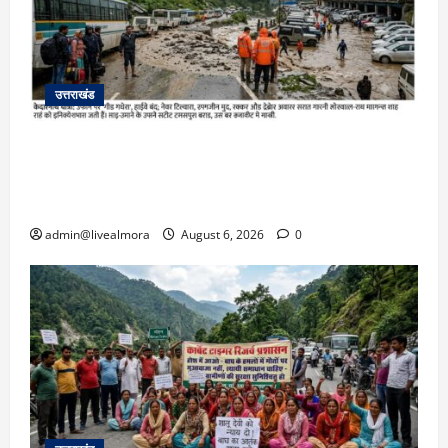
उत्तराखंड
​चारधाम यात्रा अपडेट: केदारनाथ हाईवे पर गीड गधेरा
उफान पर, मलबा आने से यातायात ठप; सोनप्रयाग
पार्किंग बनी ‘तालाब’
admin@livealmora
August 6, 2026
0