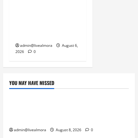
​चारधाम यात्रा अपडेट:
केदारनाथ हाईवे पर गीड गधेरा
उफान पर, मलबा आने से
यातायात ठप; सोनप्रयाग
पार्किंग बनी ‘तालाब’
admin@livealmora
August 6,
2026
0
YOU MAY HAVE MISSED
उत्तराखंड
‘उत्तराखंड में जमीन मिलना नाइटमेयर बना’: देर रात
क्रिकेटर ऋषभ पंत ने CM धामी से लगाई गुहार,
मुख्यमंत्री ने दिया यह आश्वासन
admin@livealmora
August 8, 2026
0