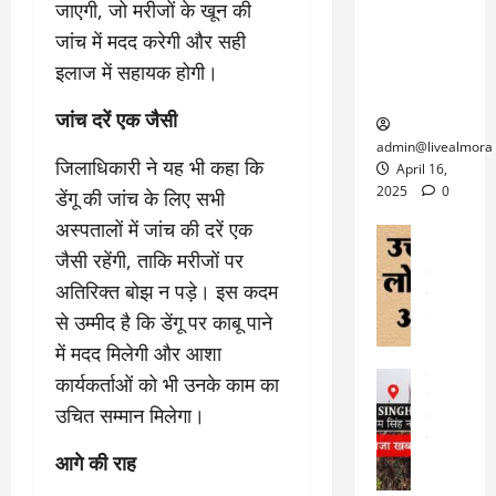
6
जाएगी, जो मरीजों के खून की
फि
श
के
घोड़ा-खच्चरों
से
ल्म
जांच में मदद करेगी और सही
में
लि
के लिए
1
ऑ
मौ
ए
इलाज में सहायक होगी।
क्वारंटीन
0
फ
त
अ
सेंटर स्थापित
फी
र
ह
जांच दरें एक जैसी
ट
क
म
March
ब
admin@livealmora
र
सू
30,
जिलाधिकारी ने यह भी कहा कि
र्फ
April 16,
ने
2025
च
ह
2025
0
डेंगू की जांच के लिए सभी
वा
ना
टा
0
अस्पतालों में जांच की दरें एक
ले
,
अल्मोड़ा
ई
अल्मोड़ा और 
नि
जैसी रहेंगी, ताकि मरीजों पर
या
ग
उत्तराखंड
द
र्दे
त्रा
अतिरिक्त बोझ न पड़े। इस कदम
ई
फीचर
वाय
श
से
विविध
वेब स
से उम्मीद है कि डेंगू पर काबू पाने
क
प
April
उ
में मदद मिलेगी और आशा
प
ह
4,
त्त
र
उत्तराखंड
ले
कार्यकर्ताओं को भी उनके काम का
2025
रा
देश
गं
ज
उचित सम्मान मिलेगा।
खं
फीचर
भी
0
रू
वायरल
ड
र
री
आगे की राह
स
ऊ
आ
अ
मा
ध