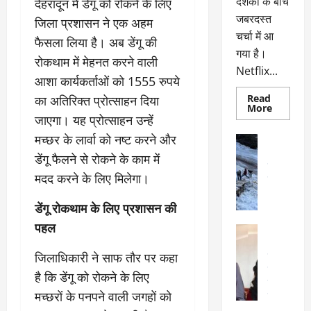
दर्शकों के बीच
देहरादून में डेंगू को रोकने के लिए
जबरदस्त
जिला प्रशासन ने एक अहम
चर्चा में आ
फैसला लिया है। अब डेंगू की
गया है।
रोकथाम में मेहनत करने वाली
Netflix...
आशा कार्यकर्ताओं को 1555 रुपये
Read
का अतिरिक्त प्रोत्साहन दिया
Read
More
more
जाएगा। यह प्रोत्साहन उन्हें
about
ग्लोबल
मच्छर के लार्वा को नष्ट करने और
अल्मोड़ा
चार्ट
अल्मोड़ा और 
में
डेंगू फैलने से रोकने के काम में
छाई
उत्तराखंड
द
नेटफ्लिक्स
मदद करने के लिए मिलेगा।
वायरल
वेब 
की
के
‘कोहरा
2’,
डेंगू रोकथाम के लिए प्रशासन की
दा
कहानी
र
और
पहल
अल्मोड़ा
किरदारों
ना
अल्मोड़ा और 
ने
फिर
थ
जिलाधिकारी ने साफ तौर पर कहा
उत्तराखंड
द
मचाया
पै
वायरल
विव
तहलका
है कि डेंगू को रोकने के लिए
वेब स्टोरीज
द
मच्छरों के पनपने वाली जगहों को
सेलिब्रिटी
ल