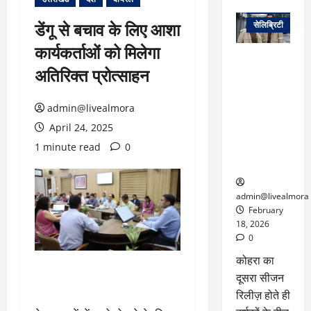
वेब स्टोरीज
डेंगू से बचाव के लिए आशा
सेलिब्रिटी
कार्यकर्ताओं को मिलेगा
ग्लोबल चार्ट में
अतिरिक्त प्रोत्साहन
छाई
नेटफ्लिक्स
की ‘कोहरा 2’,
admin@livealmora
कहानी और
April 24, 2025
किरदारों ने
1 minute read
0
फिर मचाया
तहलका
admin@livealmora
February
18, 2026
0
कोहरा का
दूसरा सीजन
रिलीज़ होते ही