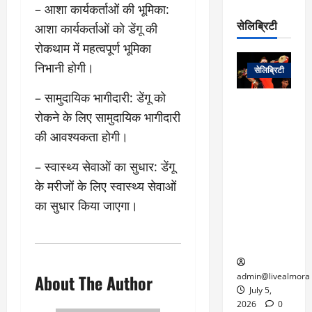
रो
प
– आशा कार्यकर्ताओं की भूमिका:
चा
म
प
डे
सेलिब्रिटी
आशा कार्यकर्ताओं को डेंगू की
र
सिं
ट
:
ह
रोकथाम में महत्वपूर्ण भूमिका
जा
March
लो
न
नें
निभानी होगी।
31,
सेलिब्रिटी
क
ग
2025
–
से
र
– सामुदायिक भागीदारी: डेंगू को
ती
वा
0
म
लोक कला के
न
रोकने के लिए सामुदायिक भागीदारी
आ
न
एक युग का
म
की आवश्यकता होगी।
यो
रे
अंत: पद्म
ई
ग
गा
विभूषण से
त
– स्वास्थ्य सेवाओं का सुधार: डेंगू
ने
में
सम्मानित
क
पी
रो
मशहूर
के मरीजों के लिए स्वास्थ्य सेवाओं
2
सी
ज
पंडवानी
9
का सुधार किया जाएगा।
ए
गा
गायिका डॉ.
ट्रे
स
र
तीजन बाई का
नें
मु
दे
निधन
र
ख्य
ने
द्द
प
में
About The Author
admin@livealmora
री
प्र
July 5,
March
क्षा
दे
2026
0
27,