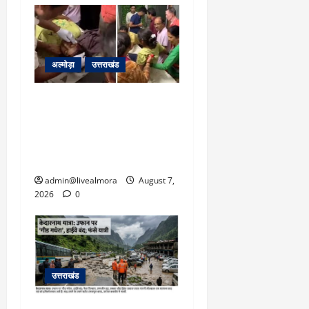
अल्मोड़ा
उत्तराखंड
अल्मोड़ा: दराती के दम पर
गुलदार से भिड़ी 22 वर्षीय
बहादुर बेटी, हमला नाकाम कर
बचाई जान; अस्पताल में भर्ती
admin@livealmora
August 7,
2026
0
उत्तराखंड