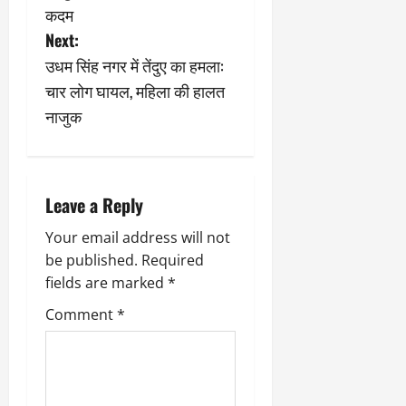
2
घो
री
न
s
कदम
’
षा
क्षा
प
Next:
का
ल
र
t
ट्रे
ने
उधम सिंह नगर में तेंदुए का हमला:
March
ल
‘
n
12,
March
चार लोग घायल, महिला की हालत
र
लि
2025
11,
नाजुक
5
प
a
2025
0
मा
-
0
र्च
सिं
v
को
किं
?
i
ग
Leave a Reply
य
’
g
Your email address will not
श
क
की
be published.
Required
र
a
‘
ने
fields are marked
*
टॉ
वा
t
Comment
*
क्सि
ले
क
गा
i
’
य
से
कों
o
1
को