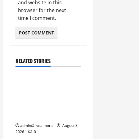
and website in this
March
5,
browser for the next
2026
time I comment.
0
RELATED STORIES
उत्तराखंड
‘उत्तराखंड में जमीन मिलना
नाइटमेयर बना’: देर रात
क्रिकेटर ऋषभ पंत ने CM
धामी से लगाई गुहार, मुख्यमंत्री
ने दिया यह आश्वासन
admin@livealmora
August 8,
2026
0