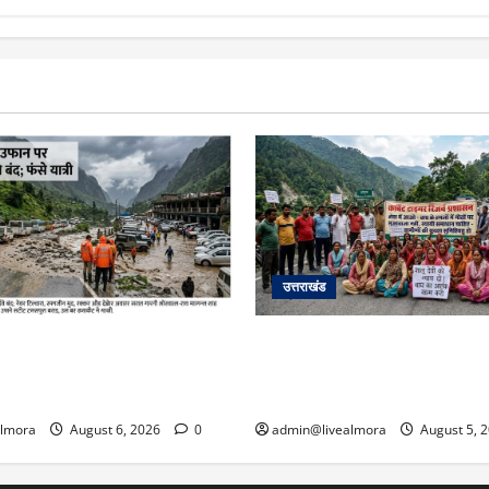
उत्तराखंड
रा अपडेट: केदारनाथ हाईवे पर गीड
अल्मोड़ा में बाघ के हमले में नवविव
र, मलबा आने से यातायात ठप;
से भड़का जनाक्रोश, मोहान तिराहा
्किंग बनी ‘तालाब’
जाम लगाकर सरकार को दी चेतावन
almora
August 6, 2026
0
admin@livealmora
August 5, 