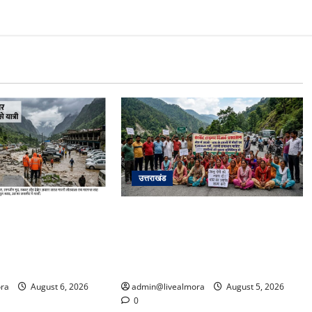
उत्तराखंड
अपडेट: केदारनाथ हाईवे
अल्मोड़ा में बाघ के हमले में नवविवाहिता की
फान पर, मलबा आने से
मौत से भड़का जनाक्रोश, मोहान तिराहा
्रयाग पार्किंग बनी
पर सांकेतिक जाम लगाकर सरकार को दी
चेतावनी
ra
August 6, 2026
admin@livealmora
August 5, 2026
0