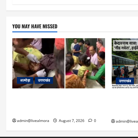
YOU MAY HAVE MISSED
अल्मोड़ा
उत्तराखंड
उत्तराखंड
अल्मोड़ा: दराती के दम पर गुलदार से भिड़ी 22
​चारधाम यात्
वर्षीय बहादुर बेटी, हमला नाकाम कर बचाई जान;
गधेरा उफान प
अस्पताल में भर्ती
सोनप्रयाग पार
admin@livealmora
August 7, 2026
0
admin@live