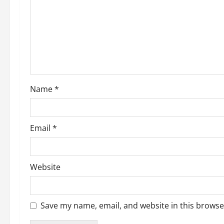
a
t
i
o
Name
*
n
Email
*
Website
Save my name, email, and website in this browse