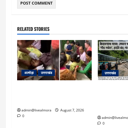
RELATED STORIES
अल्मोड़ा
उत्तराखंड
उत्तराखंड
अल्मोड़ा: दराती के दम पर गुलदार से भिड़ी
​चारधाम यात्रा 
22 वर्षीय बहादुर बेटी, हमला नाकाम कर
पर गीड गधेरा उ
बचाई जान; अस्पताल में भर्ती
यातायात ठप; सोनप
‘तालाब’
admin@livealmora
August 7, 2026
0
admin@livealmo
0