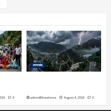
उत्तराखंड
ाहिता की मौत
उत्तराखंड में आफत की बारिश: देहरादून, टिहरी,
 पर सांकेतिक
नैनीताल और बागेश्वर में ‘येलो अलर्ट’, पहाड़ों पर
ी
आकाशीय बिजली गिरने की चेतावनी
2026
0
admin@livealmora
August 4, 2026
0