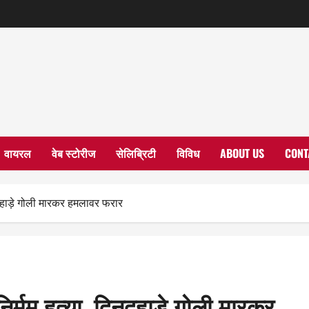
वायरल
वेब स्टोरीज
सेलिब्रिटी
विविध
ABOUT US
CONT
नदहाड़े गोली मारकर हमलावर फरार
िर्मम हत्या, दिनदहाड़े गोली मारकर