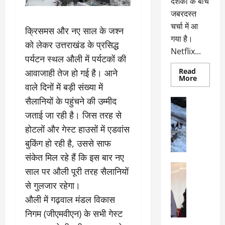
दर्शकों के बीच
जबरदस्त
चर्चा में आ
क्रिसमस और नए साल के जश्न
गया है।
को लेकर उत्तराखंड के प्रसिद्ध
Netflix...
पर्यटन स्थल औली में पर्यटकों की
Read
आवाजाही तेज हो गई है। आने
Read
More
more
वाले दिनों में बड़ी संख्या में
about
ग्लोबल
सैलानियों के पहुंचने की उम्मीद
अल्मोड़ा
चार्ट
अल्मोड़ा और 
में
जताई जा रही है। जिस तरह से
छाई
उत्तराखंड
द
नेटफ्लिक्स
होटलों और गेस्ट हाउसों में एडवांस
वायरल
वेब 
की
के
‘कोहरा
बुकिंग हो रही है, उससे साफ
2’,
दा
कहानी
संकेत मिल रहे हैं कि इस बार नए
र
और
अल्मोड़ा
किरदारों
साल पर औली पूरी तरह सैलानियों
ना
अल्मोड़ा और 
ने
फिर
थ
से गुलजार रहेगा।
उत्तराखंड
द
मचाया
पै
वायरल
विव
तहलका
औली में गढ़वाल मंडल विकास
वेब स्टोरीज
द
निगम (जीएमवीएन) के सभी गेस्ट
सेलिब्रिटी
ल