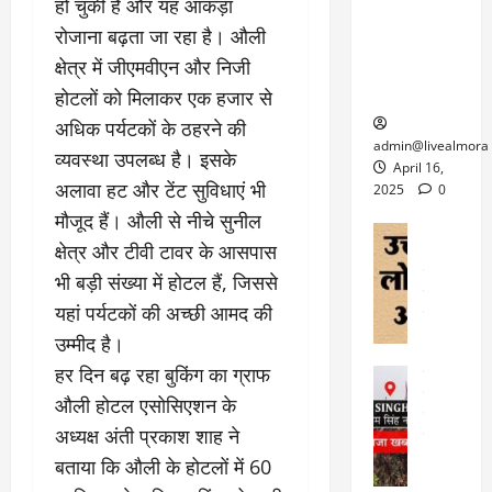
6
हो चुकी है और यह आंकड़ा
फि
श
के
घोड़ा-खच्चरों
से
रोजाना बढ़ता जा रहा है। औली
ल्म
में
लि
के लिए
1
ऑ
मौ
ए
क्षेत्र में जीएमवीएन और निजी
क्वारंटीन
0
फ
त
अ
सेंटर स्थापित
फी
होटलों को मिलाकर एक हजार से
र
ह
ट
अधिक पर्यटकों के ठहरने की
क
म
March
ब
admin@livealmora
व्यवस्था उपलब्ध है। इसके
र
सू
30,
र्फ
April 16,
ने
2025
च
अलावा हट और टेंट सुविधाएं भी
ह
2025
0
वा
ना
टा
मौजूद हैं। औली से नीचे सुनील
0
ले
,
अल्मोड़ा
ई
क्षेत्र और टीवी टावर के आसपास
अल्मोड़ा और 
नि
या
ग
उत्तराखंड
द
र्दे
भी बड़ी संख्या में होटल हैं, जिससे
त्रा
ई
फीचर
वाय
श
से
यहां पर्यटकों की अच्छी आमद की
विविध
वेब स
क
प
उम्मीद है।
April
उ
प
ह
4,
त्त
हर दिन बढ़ रहा बुकिंग का ग्राफ
र
उत्तराखंड
ले
2025
रा
देश
गं
ज
औली होटल एसोसिएशन के
खं
फीचर
भी
0
रू
अध्यक्ष अंती प्रकाश शाह ने
वायरल
ड
र
री
स
बताया कि औली के होटलों में 60
ऊ
आ
अ
मा
ध