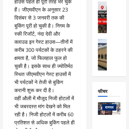
फि
हाउस पहले ही पूरी तरह भर चुके
मा
अल्मोड़ा
ल्म
र्ग
हैं। जीएमवीएन के अनुसार 23
अल्मोड़ा और 
नि
खु
उत्तराखंड
द
दिसंबर से 3 जनवरी तक की
र्दे
वायरल
विव
ला
श
बुकिंग पूरी हो चुकी है। निगम के
वेब स्टोरीज
,
क
यु
स्की रिजॉर्ट, नंदा देवी और
हि
स
व
म
क्लाउड इन गेस्ट हाउस—तीनों में
अल्मोड़ा
नो
क
खं
अल्मोड़ा और 
करीब 300 पर्यटकों के ठहरने की
ज
की
ड
उत्तराखंड
द
मि
इ
क्षमता है, जो फिलहाल फुल हो
वायरल
वेब 
आ
श्रा
ला
उ
ने
चुकी है। इसके साथ ही ज्योतिर्मठ
गि
ज
त्त
से
स्थित जीएमवीएन गेस्ट हाउसों में
र
के
रा
था
भी पर्यटकों ने तेजी से बुकिंग
फ्ता
दौ
खं
बं
र
रा
ड
करानी शुरू कर दी है।
फीचर
द
देश
:
न
:
:
वहीं औली में मौजूद निजी होटलों में
फीचर
मो
ए
रे
9
भी जबरदस्त मांग देखने को मिल
ना
म्स
ल
वायरल
कि
लि
रही है। निजी होटलों में करीब 60
ऋ
या
मी
सा
षि
त्रि
प्रतिशत से अधिक बुकिंग पहले ही
केदारनाथ
में
को
के
यों
यात्रा के लिए