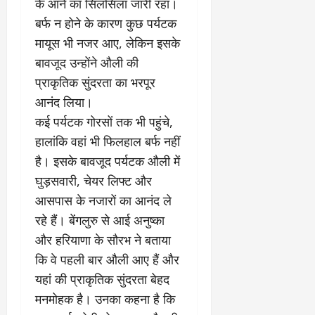
2
घो
री
के आने का सिलसिला जारी रहा।
न
’
षा
क्षा
प
बर्फ न होने के कारण कुछ पर्यटक
का
ल
र
मायूस भी नजर आए, लेकिन इसके
ट्रे
ने
March
ल
बावजूद उन्होंने औली की
‘
12,
March
र
लि
2025
प्राकृतिक सुंदरता का भरपूर
11,
5
प
2025
आनंद लिया।
0
मा
-
कई पर्यटक गोरसों तक भी पहुंचे,
0
र्च
सिं
को
किं
हालांकि वहां भी फिलहाल बर्फ नहीं
?
ग
है। इसके बावजूद पर्यटक औली में
य
’
घुड़सवारी, चेयर लिफ्ट और
श
क
आसपास के नजारों का आनंद ले
की
र
‘
ने
रहे हैं। बेंगलुरु से आई अनुष्का
टॉ
वा
और हरियाणा के सौरभ ने बताया
क्सि
ले
कि वे पहली बार औली आए हैं और
क
गा
’
यहां की प्राकृतिक सुंदरता बेहद
य
से
कों
मनमोहक है। उनका कहना है कि
1
को