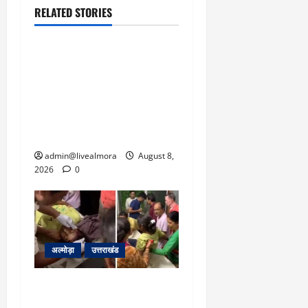
RELATED STORIES
उत्तराखंड
‘उत्तराखंड में जमीन मिलना
नाइटमेयर बना’: देर रात
क्रिकेटर ऋषभ पंत ने CM
धामी से लगाई गुहार, मुख्यमंत्री
ने दिया यह आश्वासन
admin@livealmora
August 8,
2026
0
अल्मोड़ा
उत्तराखंड
अल्मोड़ा: दराती के दम पर
गुलदार से भिड़ी 22 वर्षीय