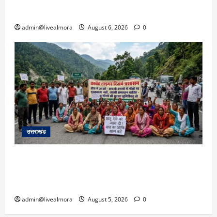
उफान पर, मलबा आने से यातायात ठप; सोनप्रयाग
पार्किंग बनी ‘तालाब’
admin@livealmora
August 6, 2026
0
उत्तराखंड
अल्मोड़ा में बाघ के हमले में नवविवाहिता की मौत से भड़का
जनाक्रोश, मोहान तिराहा पर सांकेतिक जाम लगाकर
सरकार को दी चेतावनी
admin@livealmora
August 5, 2026
0