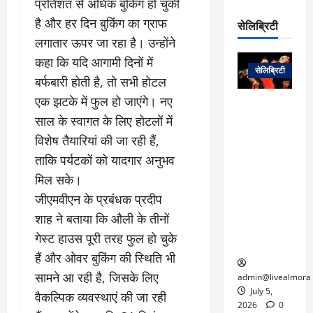
प्रतिशत से अधिक बुकिंग हो चुकी
रो
प
चा
म
प
डे
है और हर दिन बुकिंग का ग्राफ
सेलिब्रिटी
र
सिं
ट
लगातार ऊपर जा रहा है। उन्होंने
:
ह
जा
March
लो
न
कहा कि यदि आगामी दिनों में
नें
31,
सेलिब्रिटी
क
ग
बर्फबारी होती है, तो सभी होटल
2025
–
से
र
ती
एक झटके में फुल हो जाएंगे। नए
वा
0
म
लोक कला के
न
साल के स्वागत के लिए होटलों में
आ
न
एक युग का
म
यो
रे
अंत: पद्म
विशेष तैयारियां की जा रही हैं,
ई
ग
गा
विभूषण से
त
ताकि पर्यटकों को यादगार अनुभव
ने
में
सम्मानित
क
मिल सके।
पी
रो
मशहूर
2
सी
जीएमवीएन के प्रबंधक प्रदीप
ज
पंडवानी
9
ए
गा
गायिका डॉ.
शाह ने बताया कि औली के तीनों
ट्रे
स
र
तीजन बाई का
नें
गेस्ट हाउस पूरी तरह फुल हो चुके
मु
दे
निधन
र
हैं और ओवर बुकिंग की स्थिति भी
ख्य
ने
द्द
प
में
सामने आ रही है, जिसके लिए
admin@livealmora
री
प्र
July 5,
वैकल्पिक व्यवस्थाएं की जा रही
March
क्षा
दे
2026
0
27,