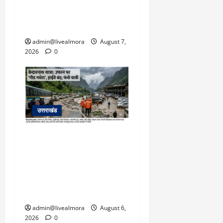
बहादुर बेटी, हमला नाकाम कर
बचाई जान; अस्पताल में भर्ती
admin@livealmora
August 7,
2026
0
उत्तराखंड
​चारधाम यात्रा अपडेट:
केदारनाथ हाईवे पर गीड गधेरा
उफान पर, मलबा आने से
यातायात ठप; सोनप्रयाग
पार्किंग बनी ‘तालाब’
admin@livealmora
August 6,
2026
0