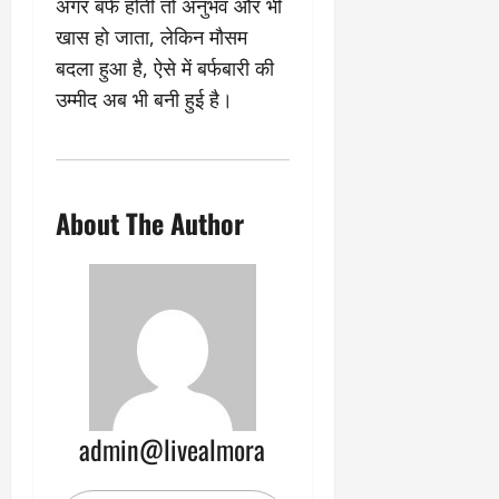
अगर बर्फ होती तो अनुभव और भी
9
दि
खास हो जाता, लेकिन मौसम
मा
खा
र्च
या
बदला हुआ है, ऐसे में बर्फबारी की
को
आ
उम्मीद अब भी बनी हुई है।
हो
ई
गी
ना
सी
,
धी
ब
ट
ता
About The Author
क्क
या
र
इ
से
क
February
ला
21,
2026
का
अ
0
प
मा
admin@livealmora
न