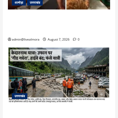
अल्मोड़ा
उत्तराखंड
अल्मोड़ा: दराती के दम पर गुलदार से भिड़ी 22 वर्षीय
बहादुर बेटी, हमला नाकाम कर बचाई जान; अस्पताल में
भर्ती
admin@livealmora
August 7, 2026
0
उत्तराखंड
​चारधाम यात्रा अपडेट: केदारनाथ हाईवे पर गीड गधेरा