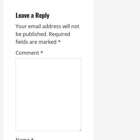
i
Leave a Reply
g
Your email address will not
a
be published.
Required
fields are marked
*
t
Comment
*
i
o
n
Name
*