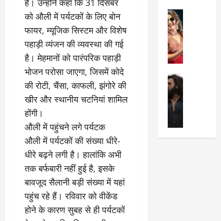
हैं। उन्होंने कहा कि 31 दिसंबर
का
श
2025
सेलिब्रिटी
को औली में पर्यटकों के लिए बोन
ए
में
मे
क
चौ
0
फायर, म्यूजिक सिस्टम और विशेष
ह
पे
थे
पहाड़ी व्यंजन की व्यवस्था की गई
न
प
नं
है। मेहमानों को पारंपरिक पहाड़ी
त
र
ब
न
र
भोजन परोसा जाएगा, जिसमें कोदे
र
सेलिब्रिटी
हीं
द्द
प
की रोटी, चैंसा, काफली, झंगोरे की
र
की
कि
र
खीर और स्थानीय चटनियां शामिल
ण
तो
या
,
वी
होंगी।
मं
,
ज
र
च
जा
ल्द
औली में पहुंचने लगे पर्यटक
सिं
प
नें
प
औली में पर्यटकों की संख्या धीरे-
ह
र
अ
हुं
धीरे बढ़ने लगी है। हालांकि अभी
की
क्यों
ब
चे
‘
?
तक बर्फबारी नहीं हुई है, इसके
क
गा
धु
’
ब
ती
बावजूद सैलानी बड़ी संख्या में यहां
रं
:
हो
स
पहुंच रहे हैं। रविवार को वीकेंड
ध
श्रे
गी
रे
होने के कारण सुबह से ही पर्यटकों
र
या
प
स्था