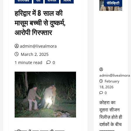
उत्तराखंड
देश
वायरल
विविध
सेलिब्रिटी
हरिद्वार में 8 साल की
ग्लोबल चार्ट में
मासूम बच्ची से दुष्कर्म,
छाई
नेटफ्लिक्स
आरोपी गिरफ्तार
की ‘कोहरा 2’,
कहानी और
admin@livealmora
किरदारों ने
March 2, 2025
फिर मचाया
तहलका
1 minute read
0
admin@livealmora
February
18, 2026
0
कोहरा का
दूसरा सीजन
रिलीज़ होते ही
दर्शकों के बीच