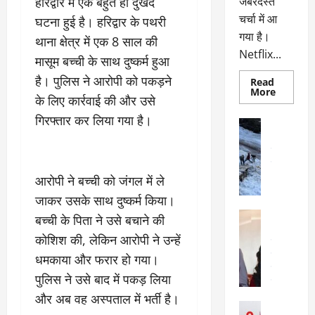
जबरदस्त
हरिद्वार में एक बहुत ही दुखद
चर्चा में आ
घटना हुई है। हरिद्वार के पथरी
गया है।
थाना क्षेत्र में एक 8 साल की
Netflix...
मासूम बच्ची के साथ दुष्कर्म हुआ
है। पुलिस ने आरोपी को पकड़ने
Read
Read
More
के लिए कार्रवाई की और उसे
more
about
गिरफ्तार कर लिया गया है।
ग्लोबल
अल्मोड़ा
चार्ट
अल्मोड़ा और 
में
छाई
उत्तराखंड
द
नेटफ्लिक्स
वायरल
वेब 
की
के
आरोपी ने बच्ची को जंगल में ले
‘कोहरा
2’,
दा
जाकर उसके साथ दुष्कर्म किया।
कहानी
र
और
अल्मोड़ा
बच्ची के पिता ने उसे बचाने की
किरदारों
ना
अल्मोड़ा और 
ने
कोशिश की, लेकिन आरोपी ने उन्हें
फिर
थ
उत्तराखंड
द
मचाया
पै
वायरल
विव
धमकाया और फरार हो गया।
तहलका
वेब स्टोरीज
द
पुलिस ने उसे बाद में पकड़ लिया
सेलिब्रिटी
ल
फि
और अब वह अस्पताल में भर्ती है।
मा
अल्मोड़ा
ल्म