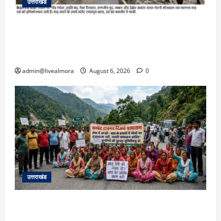
उत्तराखंड
​चारधाम यात्रा अपडेट: केदारनाथ हाईवे पर गीड गधेरा
उफान पर, मलबा आने से यातायात ठप; सोनप्रयाग
पार्किंग बनी ‘तालाब’
admin@livealmora
August 6, 2026
0
उत्तराखंड
अल्मोड़ा में बाघ के हमले में नवविवाहिता की मौत से भड़का
जनाक्रोश, मोहान तिराहा पर सांकेतिक जाम लगाकर