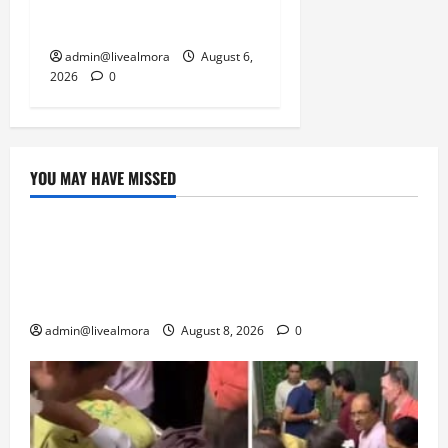
5,
पार्किंग बनी ‘तालाब’
2026
admin@livealmora
August 6,
0
2026
0
YOU MAY HAVE MISSED
उत्तराखंड
‘उत्तराखंड में जमीन मिलना नाइटमेयर बना’: देर रात
क्रिकेटर ऋषभ पंत ने CM धामी से लगाई गुहार,
मुख्यमंत्री ने दिया यह आश्वासन
admin@livealmora
August 8, 2026
0