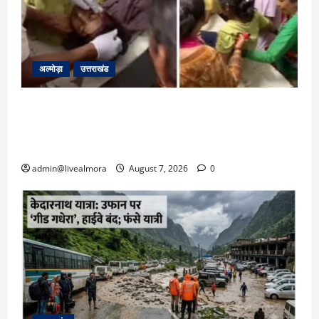
अल्मोड़ा
उत्तराखंड
अल्मोड़ा: दराती के दम पर गुलदार से भिड़ी 22 वर्षीय
बहादुर बेटी, हमला नाकाम कर बचाई जान; अस्पताल में
भर्ती
admin@livealmora
August 7, 2026
0