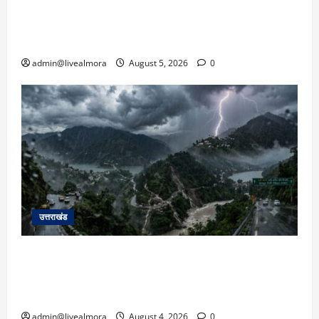
अल्मोड़ा में बाघ के हमले में नवविवाहिता की मौत से भड़का
जनाक्रोश, मोहान तिराहा पर सांकेतिक जाम लगाकर
सरकार को दी चेतावनी
admin@livealmora
August 5, 2026
0
उत्तराखंड
उत्तराखंड में आफत की बारिश: देहरादून, टिहरी, नैनीताल
और बागेश्वर में ‘येलो अलर्ट’, पहाड़ों पर आकाशीय बिजली
गिरने की चेतावनी
admin@livealmora
August 4, 2026
0