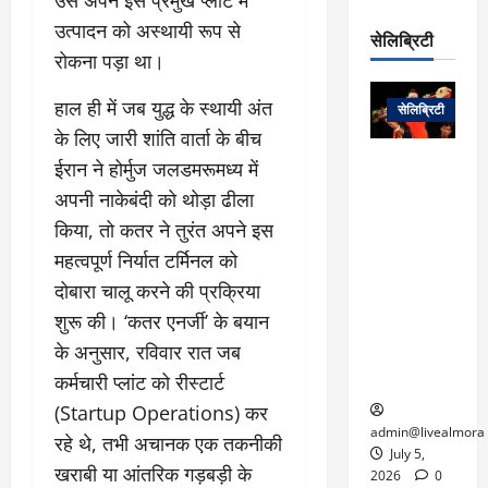
उसे अपने इस प्रमुख प्लांट में
रो
प
चा
म
प
उत्पादन को अस्थायी रूप से
डे
सेलिब्रिटी
र
सिं
ट
रोकना पड़ा था।
:
ह
जा
March
लो
न
नें
31,
​हाल ही में जब युद्ध के स्थायी अंत
सेलिब्रिटी
क
ग
2025
–
के लिए जारी शांति वार्ता के बीच
से
र
ती
वा
0
म
लोक कला के
ईरान ने होर्मुज जलडमरूमध्य में
न
आ
न
एक युग का
अपनी नाकेबंदी को थोड़ा ढीला
म
यो
रे
अंत: पद्म
ई
किया, तो कतर ने तुरंत अपने इस
ग
गा
विभूषण से
त
महत्वपूर्ण निर्यात टर्मिनल को
ने
में
सम्मानित
क
पी
रो
मशहूर
दोबारा चालू करने की प्रक्रिया
2
सी
ज
पंडवानी
9
शुरू की। ‘कतर एनर्जी’ के बयान
ए
गा
गायिका डॉ.
ट्रे
के अनुसार, रविवार रात जब
स
र
तीजन बाई का
नें
मु
कर्मचारी प्लांट को रीस्टार्ट
दे
निधन
र
ख्य
ने
(Startup Operations) कर
द्द
प
में
admin@livealmora
रहे थे, तभी अचानक एक तकनीकी
री
प्र
July 5,
March
खराबी या आंतरिक गड़बड़ी के
क्षा
दे
2026
0
27,