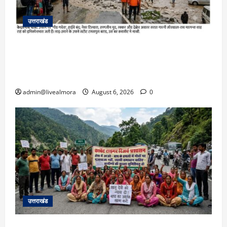
उत्तराखंड
​चारधाम यात्रा अपडेट: केदारनाथ हाईवे पर गीड गधेरा
उफान पर, मलबा आने से यातायात ठप; सोनप्रयाग
पार्किंग बनी ‘तालाब’
admin@livealmora
August 6, 2026
0
उत्तराखंड