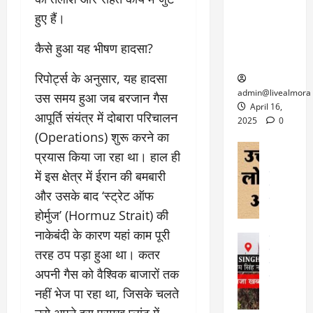
6
फि
श
के
घोड़ा-खच्चरों
से
हुए हैं।
ल्म
में
लि
के लिए
1
ऑ
मौ
ए
क्वारंटीन
0
​कैसे हुआ यह भीषण हादसा?
फ
त
अ
सेंटर स्थापित
फी
र
ह
ट
​रिपोर्ट्स के अनुसार, यह हादसा
क
म
March
ब
admin@livealmora
उस समय हुआ जब बरजान गैस
र
सू
30,
र्फ
April 16,
ने
आपूर्ति संयंत्र में दोबारा परिचालन
2025
च
ह
2025
0
वा
ना
(Operations) शुरू करने का
टा
0
ले
,
अल्मोड़ा
ई
प्रयास किया जा रहा था। हाल ही
अल्मोड़ा और 
नि
या
ग
में इस क्षेत्र में ईरान की बमबारी
उत्तराखंड
द
र्दे
त्रा
ई
फीचर
वाय
श
से
और उसके बाद ‘स्ट्रेट ऑफ
विविध
वेब स
क
प
होर्मुज’ (Hormuz Strait) की
April
उ
प
ह
4,
नाकेबंदी के कारण यहां काम पूरी
त्त
र
उत्तराखंड
ले
2025
रा
देश
तरह ठप पड़ा हुआ था। कतर
गं
ज
खं
फीचर
भी
0
रू
अपनी गैस को वैश्विक बाजारों तक
वायरल
ड
र
री
नहीं भेज पा रहा था, जिसके चलते
स
ऊ
आ
अ
मा
ध