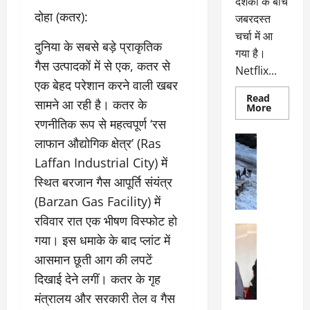
दर्शकों के बीच
​दोहा (कतर):
जबरदस्त
चर्चा में आ
दुनिया के सबसे बड़े प्राकृतिक
गया है।
गैस उत्पादकों में से एक, कतर से
Netflix...
एक बेहद परेशान करने वाली खबर
Read
सामने आ रही है। कतर के
Read
More
more
रणनीतिक रूप से महत्वपूर्ण ‘रस
about
ग्लोबल
अल्मोड़ा
लाफान औद्योगिक क्षेत्र’ (Ras
चार्ट
अल्मोड़ा और 
में
Laffan Industrial City) में
छाई
उत्तराखंड
द
नेटफ्लिक्स
वायरल
वेब 
स्थित बरजान गैस आपूर्ति संयंत्र
की
के
‘कोहरा
(Barzan Gas Facility) में
2’,
दा
कहानी
रविवार रात एक भीषण विस्फोट हो
र
और
अल्मोड़ा
किरदारों
ना
गया। इस धमाके के बाद प्लांट में
अल्मोड़ा और 
ने
फिर
थ
उत्तराखंड
द
आसमान छूती आग की लपटें
मचाया
पै
वायरल
विव
तहलका
दिखाई देने लगीं। कतर के गृह
वेब स्टोरीज
द
सेलिब्रिटी
मंत्रालय और सरकारी तेल व गैस
ल