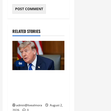
RELATED STORIES
देश
ट्रंप का बड़ा कदम: ‘WW-2
जैसी तैयारी’ के बावजूद ईरान
पर टाला हमला, बोले- ‘दुनिया
की भलाई के लिए रोका कदम’
admin@livealmora
August 2,
2026
0