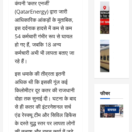
फि
मा
कंपनी ‘कतर एनर्जी’
अल्मोड़ा
ल्म
र्ग
अल्मोड़ा और 
(QatarEnergy) द्वारा जारी
नि
खु
उत्तराखंड
द
र्दे
आधिकारिक आंकड़ों के मुताबिक,
वायरल
विव
ला
श
वेब स्टोरीज
इस दर्दनाक हादसे में कम से कम
,
क
यु
हि
54 कर्मचारी गंभीर रूप से घायल
स
व
म
अल्मोड़ा
हो गए हैं, जबकि 18 अन्य
नो
क
खं
अल्मोड़ा और 
ज
की
कर्मचारी अभी भी लापता बताए जा
ड
उत्तराखंड
द
मि
इ
वायरल
वेब 
आ
रहे हैं।
श्रा
ला
उ
ने
गि
ज
त्त
से
​इस धमाके की तीव्रता इतनी
र
के
रा
था
अधिक थी कि इसकी गूंज कई
फ्ता
दौ
खं
बं
किलोमीटर दूर कतर की राजधानी
र
रा
ड
फीचर
द
देश
:
न
:
दोहा तक सुनाई दी। घटना के बाद
:
फीचर
मो
ए
रे
9
से ही कतर की इंटरनेशनल सर्च
ना
म्स
ल
वायरल
कि
एंड रेस्क्यू टीम और सिविल डिफेंस
लि
ऋ
या
मी
सा
के दस्ते युद्ध स्तर पर लापता लोगों
षि
त्रि
केदारनाथ
में
को
के
यों
की तलाश और राहत कार्य में जुटे
यात्रा के लिए