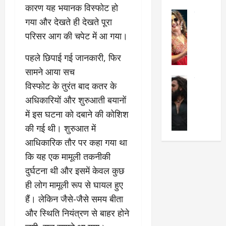
का
श
कारण यह भयानक विस्फोट हो
2025
सेलिब्रिटी
ए
में
गया और देखते ही देखते पूरा
मे
क
चौ
0
परिसर आग की चपेट में आ गया।
ह
पे
थे
न
प
नं
​पहले छिपाई गई जानकारी, फिर
त
र
ब
सामने आया सच
न
र
र
सेलिब्रिटी
हीं
द्द
प
​विस्फोट के तुरंत बाद कतर के
र
की
कि
र
अधिकारियों और शुरुआती बयानों
ण
तो
या
,
में इस घटना को दबाने की कोशिश
वी
मं
,
ज
र
च
की गई थी। शुरुआत में
जा
ल्द
सिं
प
नें
प
आधिकारिक तौर पर कहा गया था
ह
र
अ
हुं
कि यह एक मामूली तकनीकी
की
क्यों
ब
चे
दुर्घटना थी और इसमें केवल कुछ
‘
?
क
गा
धु
’
ब
ती
ही लोग मामूली रूप से घायल हुए
रं
:
हो
स
हैं। लेकिन जैसे-जैसे समय बीता
ध
श्रे
गी
रे
और स्थिति नियंत्रण से बाहर होने
र
या
प
स्था