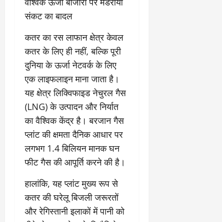
​वैश्विक ऊर्जा बाजारों पर मंडराया
9
दि
संकट का बादल
मा
खा
र्च
या
​कतर का रस लाफान क्षेत्र केवल
को
आ
हो
कतर के लिए ही नहीं, बल्कि पूरी
ई
गी
ना
दुनिया के ऊर्जा नेटवर्क के लिए
सी
,
एक लाइफलाइन माना जाता है।
धी
ब
यह क्षेत्र लिक्विफाइड नेचुरल गैस
ट
ता
क्क
या
(LNG) के उत्पादन और निर्यात
र
इ
का वैश्विक केंद्र है। बरजान गैस
से
प्लांट की क्षमता दैनिक आधार पर
क
February
लगभग 1.4 बिलियन मानक घन
ला
21,
2026
का
फीट गैस की आपूर्ति करने की है।
अ
0
प
​हालांकि, यह प्लांट मुख्य रूप से
मा
कतर की घरेलू बिजली जरूरतों
न
और रेगिस्तानी इलाकों में पानी को