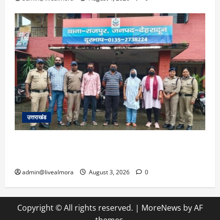
उत्तराखंड
​कलयुगी मां की करतूत: डेढ़ लाख में बेटी का किया सौदा,
पैसे कम पड़े तो रची अपहरण की झूठी कहानी; 4 गिरफ्तार
admin@livealmora
August 3, 2026
0
Copyright © All rights reserved.
|
MoreNews
by AF