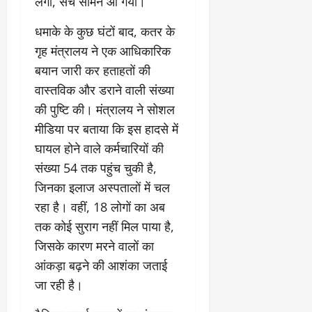
2
लगी, सच सामने आ गया।
घो
री
न
’
षा
क्षा
प
का
​धमाके के कुछ घंटों बाद, कतर के
ल
र
ट्रे
ने
गृह मंत्रालय ने एक आधिकारिक
March
ल
‘
12,
March
बयान जारी कर हताहतों की
र
लि
2025
11,
वास्तविक और डराने वाली संख्या
5
प
2025
0
मा
-
की पुष्टि की। मंत्रालय ने सोशल
0
र्च
सिं
मीडिया पर बताया कि इस हादसे में
को
किं
घायल होने वाले कर्मचारियों की
?
ग
संख्या 54 तक पहुंच चुकी है,
य
’
श
क
जिनका इलाज अस्पतालों में चल
की
र
रहा है। वहीं, 18 लोगों का अब
‘
ने
तक कोई सुराग नहीं मिल पाया है,
टॉ
वा
क्सि
जिसके कारण मरने वालों का
ले
क
गा
आंकड़ा बढ़ने की आशंका जताई
’
य
जा रही है।
से
कों
1
को