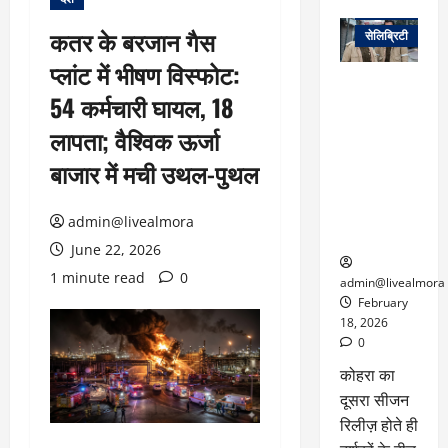
वेब स्टोरीज
कतर के बरजान गैस
सेलिब्रिटी
प्लांट में भीषण विस्फोट:
ग्लोबल चार्ट में
54 कर्मचारी घायल, 18
छाई
नेटफ्लिक्स
लापता; वैश्विक ऊर्जा
की ‘कोहरा 2’,
बाजार में मची उथल-पुथल
कहानी और
किरदारों ने
फिर मचाया
admin@livealmora
तहलका
June 22, 2026
1 minute read
0
admin@livealmora
February
18, 2026
0
कोहरा का
दूसरा सीजन
रिलीज़ होते ही