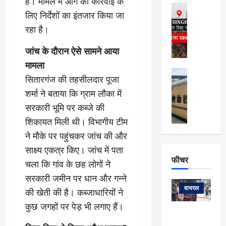
फि
है। मामले में आगे की कार्रवाई के
मा
अल्मोड़ा
ल्म
लिए निर्देशों का इंतजार किया जा
र्ग
अल्मोड़ा और 
नि
खु
उत्तराखंड
द
रहा है।
र्दे
वायरल
विव
ला
श
वेब स्टोरीज
,
जांच के दौरान ऐसे सामने आया
क
यु
हि
मामला
स
व
म
अल्मोड़ा
नो
क
सितारगंज की तहसीलदार पूजा
खं
अल्मोड़ा और 
ज
की
ड
उत्तराखंड
द
शर्मा ने बताया कि ग्राम लौका में
मि
इ
वायरल
वेब 
आ
सरकारी भूमि पर कब्जे की
श्रा
ला
उ
ने
शिकायत मिली थी। विभागीय टीम
गि
ज
त्त
से
र
के
रा
ने मौके पर पहुंचकर जांच की और
था
फ्ता
दौ
खं
बं
साक्ष्य एकत्र किए। जांच में पता
र
रा
ड
फीचर
द
देश
चला कि गांव के छह लोगों ने
:
न
:
:
फीचर
मो
सरकारी जमीन पर धान और गन्ने
ए
रे
9
ना
म्स
ल
वायरल
की खेती की है। कब्जाधारियों ने
कि
लि
ऋ
या
मी
कुछ जगहों पर पेड़ भी लगाए हैं।
सा
षि
त्रि
केदारनाथ
में
को
के
यों
यात्रा के लिए