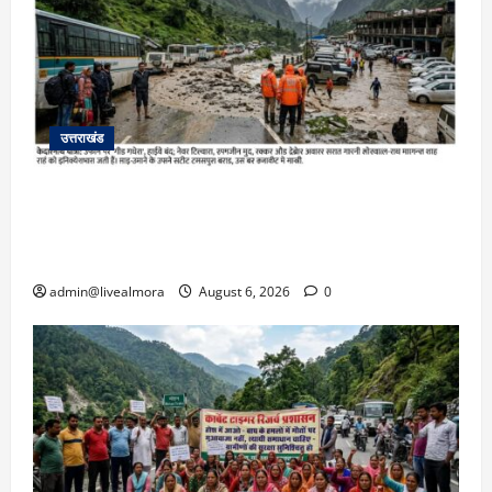
उत्तराखंड
​चारधाम यात्रा अपडेट: केदारनाथ हाईवे पर गीड गधेरा
उफान पर, मलबा आने से यातायात ठप; सोनप्रयाग
पार्किंग बनी ‘तालाब’
admin@livealmora
August 6, 2026
0