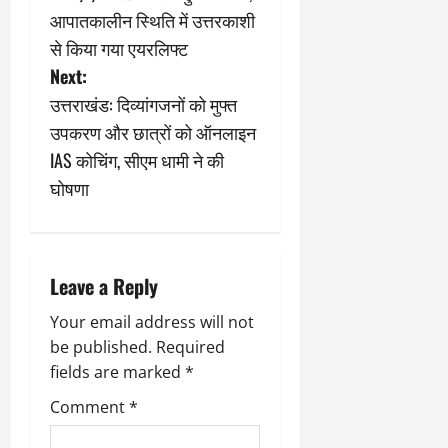
March
s
आपातकालीन स्थिति में उत्तरकाशी
5,
से किया गया एयरलिफ्ट
2026
t
Next:
0
n
उत्तराखंड: दिव्यांगजनों को मुफ्त
उपकरण और छात्रों को ऑनलाइन
a
IAS कोचिंग, सीएम धामी ने की
v
घोषणा
i
g
Leave a Reply
a
Your email address will not
be published.
Required
t
fields are marked
*
i
Comment
*
o