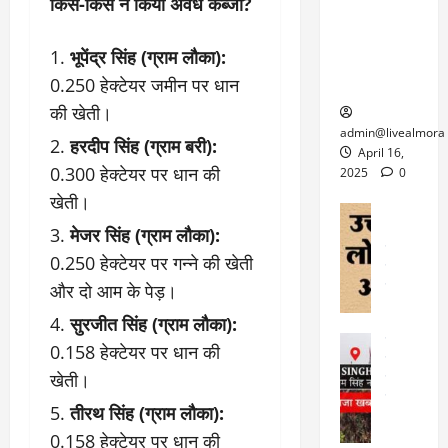
6
किस-किस ने किया अवैध कब्जा?
फि
श
के
घोड़ा-खच्चरों
से
ल्म
में
लि
के लिए
1
भूपेंद्र सिंह (ग्राम लौका):
ऑ
मौ
ए
क्वारंटीन
0
फ
त
अ
0.250 हेक्टेयर जमीन पर धान
सेंटर स्थापित
फी
र
ह
ट
की खेती।
क
म
March
ब
admin@livealmora
हरदीप सिंह (ग्राम बरी):
र
सू
30,
र्फ
April 16,
ने
2025
च
0.300 हेक्टेयर पर धान की
ह
2025
0
वा
ना
टा
खेती।
0
ले
,
अल्मोड़ा
ई
अल्मोड़ा और 
नि
मेजर सिंह (ग्राम लौका):
या
ग
उत्तराखंड
द
र्दे
त्रा
0.250 हेक्टेयर पर गन्ने की खेती
ई
फीचर
वाय
श
से
विविध
वेब स
और दो आम के पेड़।
क
प
April
उ
प
सुरजीत सिंह (ग्राम लौका):
ह
4,
त्त
र
उत्तराखंड
ले
0.158 हेक्टेयर पर धान की
2025
रा
देश
गं
ज
खेती।
खं
फीचर
भी
0
रू
वायरल
ड
र
री
तीरथ सिंह (ग्राम लौका):
स
ऊ
आ
अ
0.158 हेक्टेयर पर धान की
मा
ध