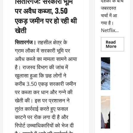
सितारगंज: सरकारी भूमि
दर्शकों के बीच
जबरदस्त
पर अवैध कब्जा, 3.50
चर्चा में आ
एकड़ जमीन पर हो रही थी
गया है।
खेती
Netflix...
सितारगंज।
तहसील क्षेत्र के
Read
Read
More
ग्राम लौका में सरकारी भूमि पर
more
about
अवैध कब्जे का मामला सामने आया
ग्लोबल
अल्मोड़ा
चार्ट
अल्मोड़ा और 
है। राजस्व विभाग की जांच में
में
छाई
उत्तराखंड
द
खुलासा हुआ कि छह लोगों ने
नेटफ्लिक्स
वायरल
वेब 
की
के
करीब 3.50 एकड़ सरकारी जमीन
‘कोहरा
2’,
दा
पर कब्जा कर धान और गन्ने की
कहानी
र
और
अल्मोड़ा
खेती की। इस पर प्रशासन ने
किरदारों
ना
अल्मोड़ा और 
ने
तुरंत कार्रवाई करते हुए फसल
फिर
थ
उत्तराखंड
द
मचाया
पै
वायरल
विव
काटने पर रोक लगा दी है और
तहलका
वेब स्टोरीज
द
रिपोर्ट उच्चाधिकारियों को भेज दी
सेलिब्रिटी
ल