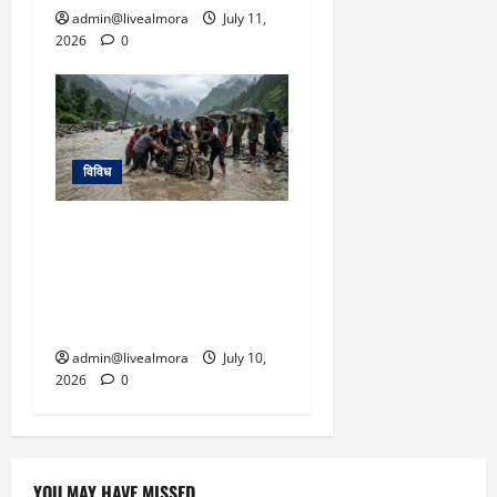
admin@livealmora
July 11,
2026
0
विविध
उत्तराखंड में मानसून का कहर:
उफनते नालों में जान दांव पर
लगाने को मजबूर ग्रामीण,
रुद्रप्रयाग में स्कूल बंद
admin@livealmora
July 10,
2026
0
YOU MAY HAVE MISSED