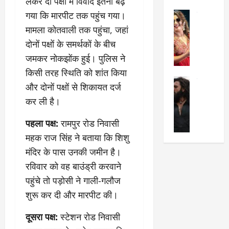
लेकर दो पक्षों में विवाद इतना बढ़
का
श
2025
गया कि मारपीट तक पहुंच गया।
सेलिब्रिटी
ए
में
मे
क
चौ
मामला कोतवाली तक पहुंचा, जहां
0
ह
पे
थे
दोनों पक्षों के समर्थकों के बीच
न
प
नं
जमकर नोकझोंक हुई। पुलिस ने
त
र
ब
किसी तरह स्थिति को शांत किया
न
र
र
सेलिब्रिटी
हीं
द्द
प
और दोनों पक्षों से शिकायत दर्ज
र
की
कि
र
कर ली है।
ण
तो
या
,
वी
मं
,
ज
पहला पक्ष:
रामपुर रोड निवासी
र
च
जा
ल्द
महक राज सिंह ने बताया कि शिशु
सिं
प
नें
प
ह
र
मंदिर के पास उनकी जमीन है।
अ
हुं
की
क्यों
ब
चे
रविवार को वह बाउंड्री करवाने
‘
?
क
गा
पहुंचे तो पड़ोसी ने गाली-गलौज
धु
’
ब
ती
शुरू कर दी और मारपीट की।
रं
:
हो
स
ध
श्रे
गी
रे
दूसरा पक्ष:
स्टेशन रोड निवासी
र
या
प
स्था