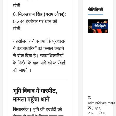
रो
प
चा
खेती।
म
प
डे
सेलिब्रिटी
र
सिं
ट
मिलखराज सिंह (ग्राम लौका):
:
ह
जा
March
0.284 हेक्टेयर पर धान की
लो
न
नें
31,
सेलिब्रिटी
क
ग
खेती।
2025
–
से
र
ती
वा
0
म
लोक कला के
तहसीलदार ने बताया कि प्रशासन
न
आ
न
एक युग का
म
ने कब्जाधारियों को फसल काटने
यो
रे
अंत: पद्म
ई
से रोक दिया है। उच्चाधिकारियों
ग
गा
विभूषण से
त
ने
में
सम्मानित
के निर्देश के बाद आगे की कार्रवाई
क
पी
रो
मशहूर
की जाएगी।
2
सी
ज
पंडवानी
9
ए
गा
गायिका डॉ.
ट्रे
स
र
तीजन बाई का
नें
भूमि विवाद में मारपीट,
मु
दे
निधन
र
ख्य
ने
मामला पहुंचा थाने
द्द
प
में
admin@livealmora
री
प्र
July 5,
सितारगंज।
भूमि की हदबंदी को
March
क्षा
दे
2026
0
27,