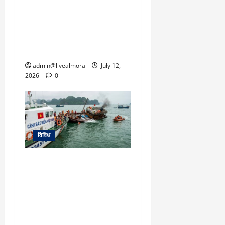
धराली और हर्षिल क्षेत्र में
अलर्ट जारी, प्रशासन ने कहा
— ‘अफवाहों से बचें, सुरक्षा
पहली प्राथमिकता’
admin@livealmora
July 12,
2026
0
विविध
वियतनाम में बड़ा हादसा:
भारतीय पर्यटकों से भरी नाव
समुद्र में डूबी, 15 मौतों की
आशंका; दूतावास ने जारी की
इमरजेंसी हेल्पलाइन