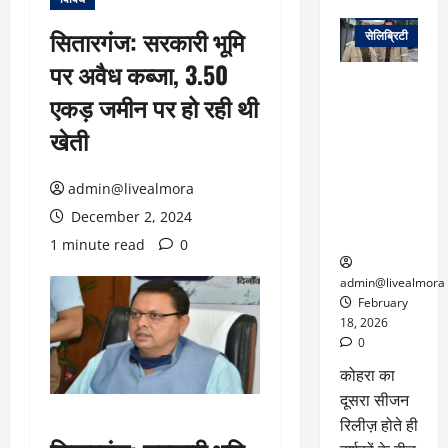
वेब स्टोरीज
सितारगंज: सरकारी भूमि
सेलिब्रिटी
पर अवैध कब्जा, 3.50
ग्लोबल चार्ट में
एकड़ जमीन पर हो रही थी
छाई
नेटफ्लिक्स
खेती
की ‘कोहरा 2’,
कहानी और
admin@livealmora
किरदारों ने
फिर मचाया
December 2, 2024
तहलका
1 minute read
0
admin@livealmora
February
18, 2026
0
कोहरा का
दूसरा सीजन
रिलीज़ होते ही