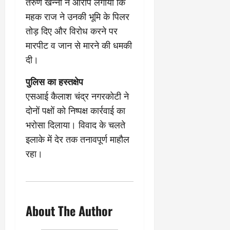
2
घो
तरुण खन्ना ने आरोप लगाया कि
री
न
’
षा
क्षा
प
महक राज ने उनकी भूमि के पिलर
का
ल
र
तोड़ दिए और विरोध करने पर
ट्रे
ने
March
मारपीट व जान से मारने की धमकी
ल
‘
12,
March
र
लि
2025
दी।
11,
5
प
2025
0
मा
-
पुलिस का हस्तक्षेप
0
र्च
सिं
एसआई कैलाश चंद्र नगरकोटी ने
को
किं
दोनों पक्षों को निष्पक्ष कार्रवाई का
?
ग
य
भरोसा दिलाया। विवाद के चलते
’
श
क
इलाके में देर तक तनावपूर्ण माहौल
की
र
रहा।
‘
ने
टॉ
वा
क्सि
ले
क
गा
’
य
About The Author
से
कों
1
को