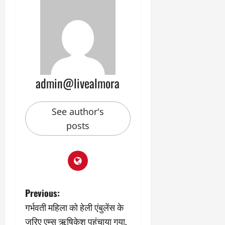
9
दि
मा
खा
र्च
या
को
आ
हो
ई
गी
ना
सी
,
admin@livealmora
धी
ब
ट
ता
क्क
या
See author's
र
इ
posts
से
क
February
ला
21,
2026
का
अ
0
प
P
Previous:
मा
गर्भवती महिला को हेली एंबुलेंस के
न
o
जरिए एम्स ऋषिकेश पहुंचाया गया,