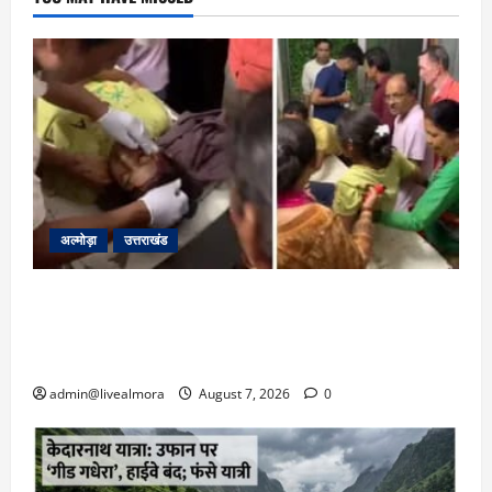
अल्मोड़ा
उत्तराखंड
अल्मोड़ा: दराती के दम पर गुलदार से भिड़ी 22 वर्षीय
बहादुर बेटी, हमला नाकाम कर बचाई जान; अस्पताल में
भर्ती
admin@livealmora
August 7, 2026
0