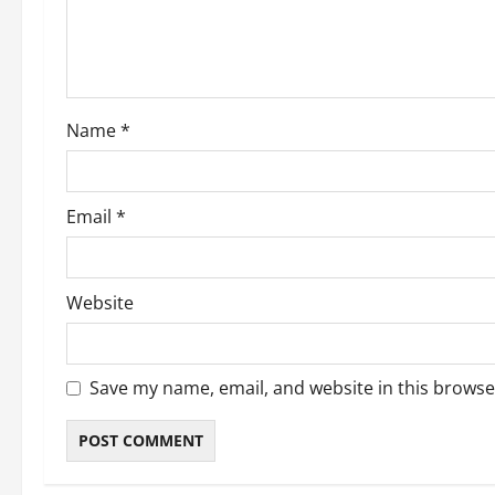
t
i
o
Name
*
n
Email
*
Website
Save my name, email, and website in this browse