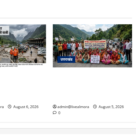
उत्तराखंड
अपडेट: केदारनाथ हाईवे
अल्मोड़ा में बाघ के हमले में नवविवाहिता की
फान पर, मलबा आने से
मौत से भड़का जनाक्रोश, मोहान तिराहा
्रयाग पार्किंग बनी
पर सांकेतिक जाम लगाकर सरकार को दी
चेतावनी
ra
August 6, 2026
admin@livealmora
August 5, 2026
0