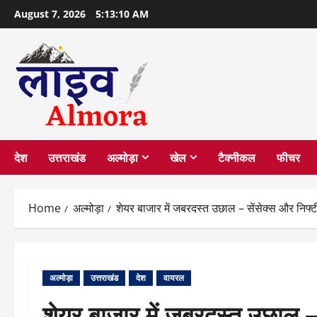
Skip
August 7, 2026
5:13:11 AM
to
content
देश
उत्तराखंड
अल्मोड़ा
खेल
टैक्नीकल
फीचर
Home
अल्मोड़ा
शेयर बाजार में जबरदस्त उछाल – सेंसेक्स और निफ्ट
अल्मोड़ा
उत्तराखंड
देश
वायरल
शेयर बाजार में जबरदस्त उछाल – 