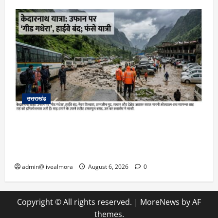
उत्तराखंड
​चारधाम यात्रा अपडेट: केदारनाथ हाईवे पर गीड गधेरा
उफान पर, मलबा आने से यातायात ठप; सोनप्रयाग
पार्किंग बनी ‘तालाब’
admin@livealmora
August 6, 2026
0
Copyright © All rights reserved.
|
MoreNews
by AF
themes.