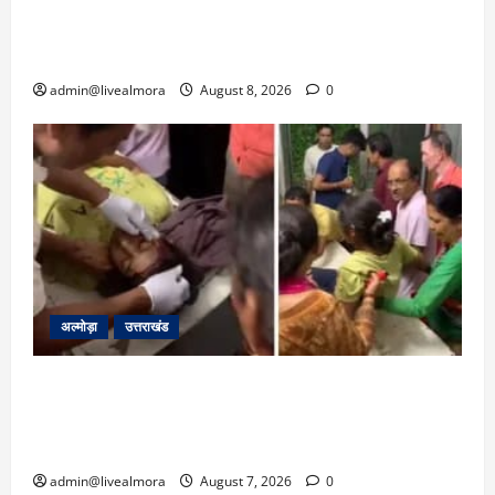
क्रिकेटर ऋषभ पंत ने CM धामी से लगाई गुहार,
मुख्यमंत्री ने दिया यह आश्वासन
admin@livealmora
August 8, 2026
0
अल्मोड़ा
उत्तराखंड
अल्मोड़ा: दराती के दम पर गुलदार से भिड़ी 22 वर्षीय
बहादुर बेटी, हमला नाकाम कर बचाई जान; अस्पताल में
भर्ती
admin@livealmora
August 7, 2026
0