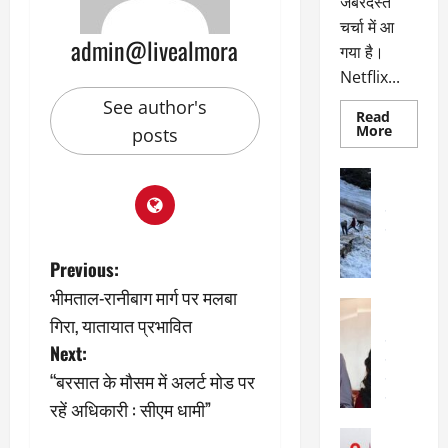
जबरदस्त
चर्चा में आ
admin@livealmora
गया है।
Netflix...
See author's
Read
Read
More
posts
more
about
ग्लोबल
अल्मोड़ा
चार्ट
अल्मोड़ा और 
में
छाई
उत्तराखंड
द
नेटफ्लिक्स
वायरल
वेब 
की
के
‘कोहरा
P
Previous:
2’,
दा
कहानी
भीमताल-रानीबाग मार्ग पर मलबा
र
और
o
अल्मोड़ा
किरदारों
ना
गिरा, यातायात प्रभावित
अल्मोड़ा और 
ने
फिर
थ
उत्तराखंड
द
s
Next:
मचाया
पै
वायरल
विव
तहलका
“बरसात के मौसम में अलर्ट मोड पर
वेब स्टोरीज
द
t
सेलिब्रिटी
रहें अधिकारी : सीएम धामी”
ल
फि
मा
n
अल्मोड़ा
ल्म