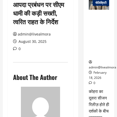
आपदा प्रबंधन पर सीएम
सेलिब्रिटी
धामी की कड़ी सख्ती,
ग्लोबल चार्ट में
त्वरित राहत के निर्देश
छाई
नेटफ्लिक्स
की ‘कोहरा 2’,
admin@livealmora
कहानी और
August 30, 2025
किरदारों ने
0
फिर मचाया
तहलका
admin@livealmora
February
About The Author
18, 2026
0
कोहरा का
दूसरा सीजन
रिलीज़ होते ही
दर्शकों के बीच